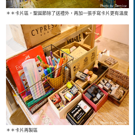
＊＊卡片區，聖誕節除了送禮外，再加一張手寫卡片更有溫度
＊＊卡片再製區