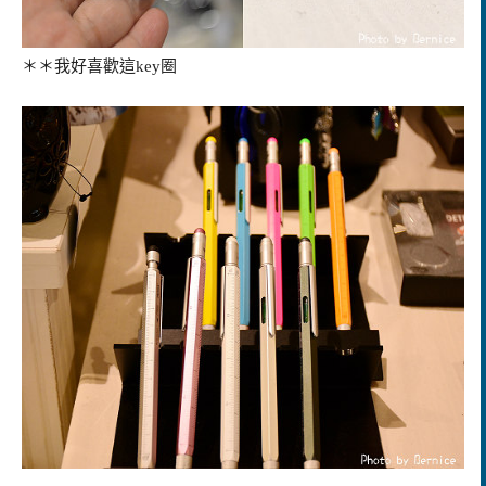
＊＊我好喜歡這key圈