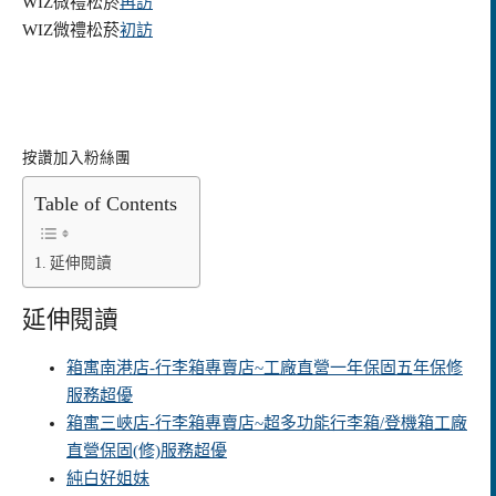
WIZ
微禮
松菸
再訪
WIZ
微禮
松菸
初訪
按讚加入粉絲團
Table of Contents
延伸閱讀
延伸閱讀
箱寓南港店-行李箱專賣店~工廠直營一年保固五年保修
服務超優
箱寓三峽店-行李箱專賣店~超多功能行李箱/登機箱工廠
直營保固(修)服務超優
純白好姐妹