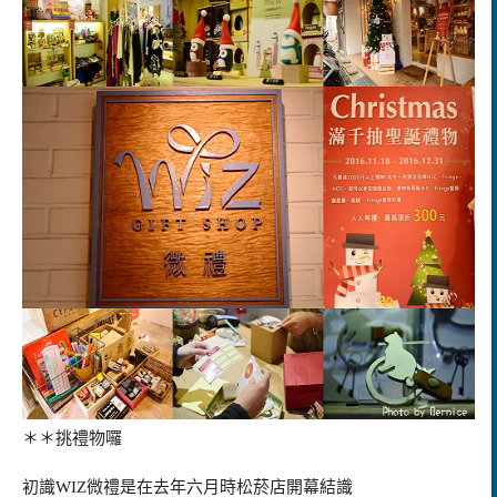
＊＊挑禮物囉
初識
WIZ
微禮
是在去年六月時松菸店開幕結識