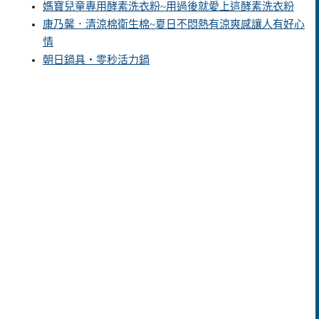
媽寶兒童專用酵素洗衣粉~用過後就愛上這酵素洗衣粉
康乃馨．清涼棉衛生棉~夏日不悶熱有涼爽感讓人有好心
情
朝日鍋具‧零秒活力鍋