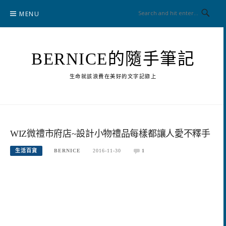
Skip
MENU
to
content
BERNICE的隨手筆記
生命就該浪費在美好的文字記錄上
WIZ微禮市府店~設計小物禮品每樣都讓人愛不釋手
生活百貨
BERNICE
2016-11-30
1