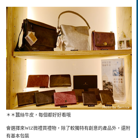
＊＊蠶絲牛皮，每個都好好看哦
會選擇來
WIZ
微禮
買禮物，除了較獨特有創意的產品外，還附
有基本包裝