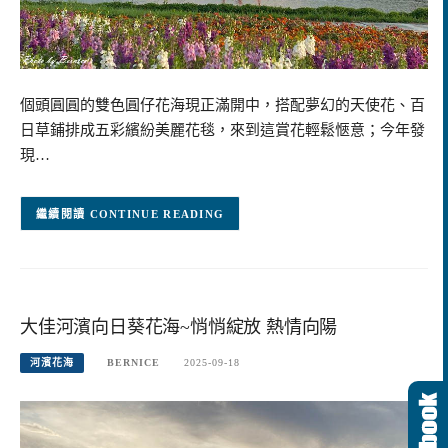
個頭圓圓的雙色圓仔花海現正滿開中，搭配夢幻的天使花、百
日草鋪排成五彩繽紛美麗花毯，來到這賞花輕鬆愜意；今年發
現…
CONTINUE READING
大佳河濱向日葵花海~悄悄綻放 熱情向陽
河濱花海
BERNICE
2025-09-18