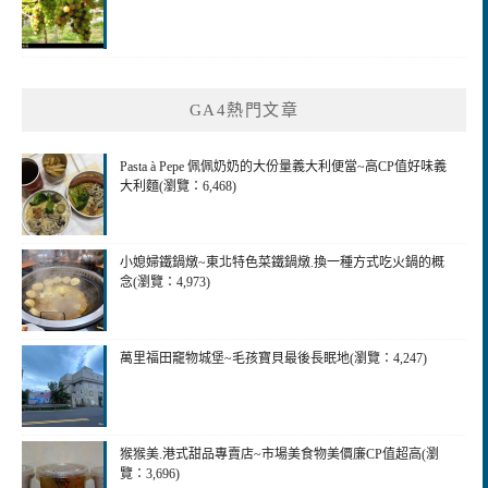
GA4熱門文章
Pasta à Pepe 佩佩奶奶的大份量義大利便當~高CP值好味義
大利麵(瀏覽：6,468)
小媳婦鐵鍋燉~東北特色菜鐵鍋燉.換一種方式吃火鍋的概
念(瀏覽：4,973)
萬里福田竉物城堡~毛孩寶貝最後長眠地(瀏覽：4,247)
猴猴美.港式甜品專賣店~市場美食物美價廉CP值超高(瀏
覽：3,696)