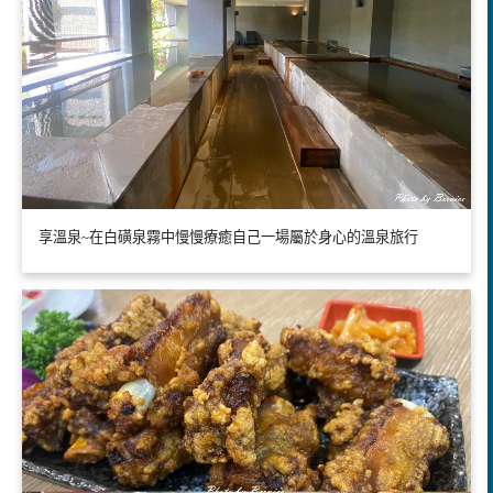
享溫泉~在白磺泉霧中慢慢療癒自己一場屬於身心的溫泉旅行