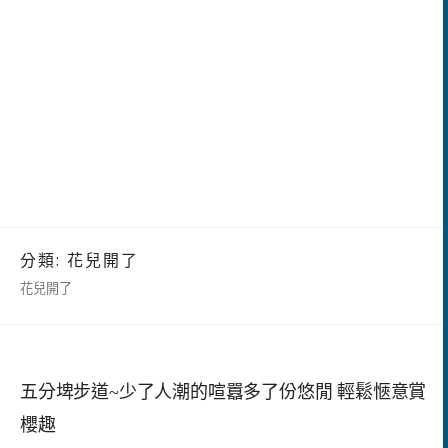
分類:
花兒開了
花兒開了
五分埤步道~少了人潮的喧囂多了份悠閒 輕鬆愜意賞
櫻趣