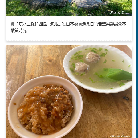
貴子坑水土保持園區~ 進北走投山林秘境遇見白色岩壁與靜謐森林
散策時光