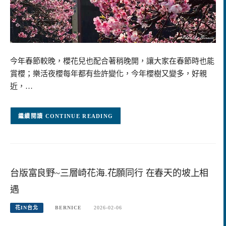
今年春節較晚，櫻花兒也配合著稍晚開，讓大家在春節時也能
賞櫻；樂活夜櫻每年都有些許變化，今年櫻樹又變多，好親
近，…
CONTINUE READING
台版富良野~三層崎花海.花願同行 在春天的坡上相
遇
花IN台北
BERNICE
2026-02-06