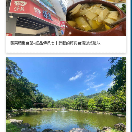
蓬萊精緻台菜~細品傳承七十餘載的經典台灣辦桌滋味