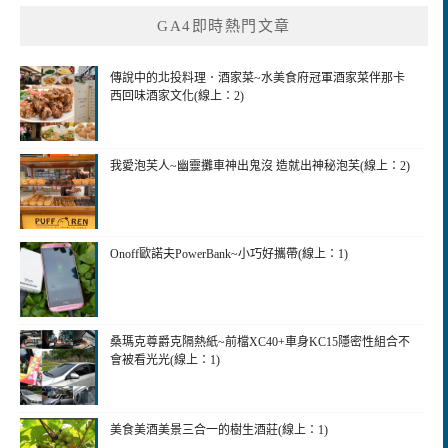
鍵
GA4即時熱門文章
字:
傳說中的北投料理．酒家菜~水美食府冠軍酒家菜伴那卡
西回味酒家文化(線上：2)
我愛泡芙人~幽靈攤車神出鬼沒 造就出神秘泡芙(線上：2)
Onoff歐諾夫PowerBank~小巧好攜帶(線上：1)
桑瑪克尊爵克隔熱紙~前檔XC40+車身KC15隱密性組合不
會被看光光(線上：1)
美食美酒美景三合一的樹生酒莊(線上：1)