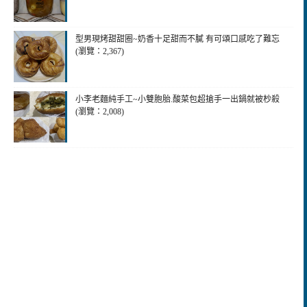
型男現烤甜甜圈~奶香十足甜而不膩 有可頌口感吃了難忘
(瀏覽：2,367)
小李老麵純手工~小雙胞胎.酸菜包超搶手一出鍋就被杪殺
(瀏覽：2,008)