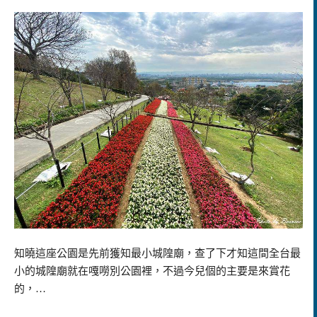
知曉這座公園是先前獲知最小城隍廟，查了下才知這間全台最
小的城隍廟就在嘎嘮別公園裡，不過今兒個的主要是來賞花
的，…