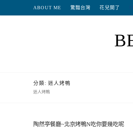
Skip
ABOUT ME
驚豔台灣
花兒開了
to
content
B
分類:
迷人烤鴨
迷人烤鴨
陶然亭餐廳~北京烤鴨N吃你要幾吃呢