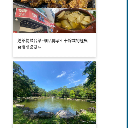
蓬萊精緻台菜~細品傳承七十餘載的經典
台灣辦桌滋味