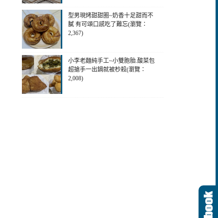
型男現烤甜甜圈~奶香十足甜而不
膩 有可頌口感吃了難忘(瀏覽：
2,367)
小李老麵純手工~小雙胞胎.酸菜包
超搶手一出鍋就被杪殺(瀏覽：
2,008)