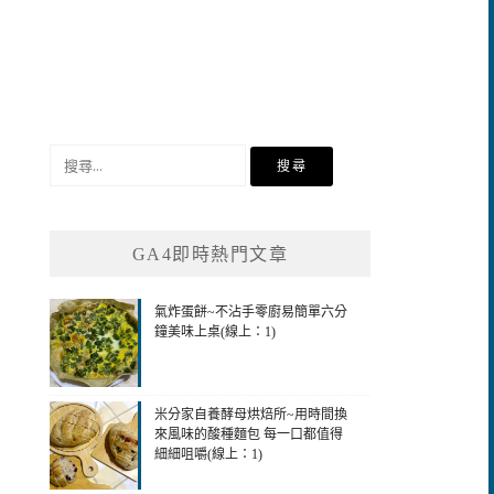
搜
尋
關
鍵
GA4即時熱門文章
字:
氣炸蛋餅~不沾手零廚易簡單六分
鐘美味上桌(線上：1)
米分家自養酵母烘焙所~用時間換
來風味的酸種麵包 每一口都值得
細細咀嚼(線上：1)