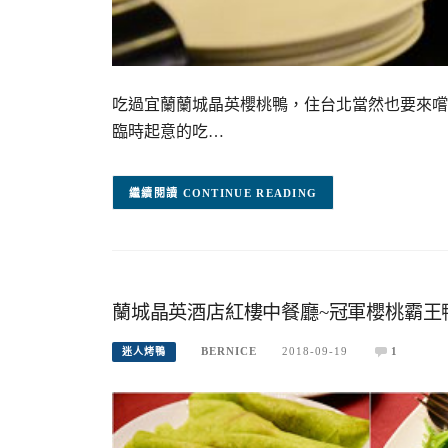
吃過宜蘭蘭城晶英櫻桃鴨，住台北當然也要來嚐
臨時起意的吃…
CONTINUE READING
蘭城晶英酒店紅樓中餐廳~冠軍櫻桃霸王
BERNICE
2018-09-19
1
迷人烤鴨