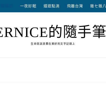
味蕾滿足
一夜好眠
嬉遊點滴
飛離台灣
雜七雜
ERNICE的隨手
生命就該浪費在美好的文字記錄上