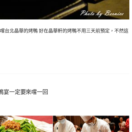
嚐台北晶華的烤鴨 好在晶華軒的烤鴨不用三天前預定，不然這
鴨宴一定要來嚐一回