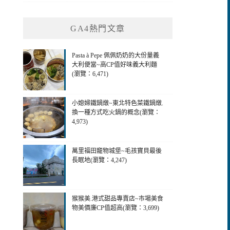
GA4熱門文章
Pasta à Pepe 佩佩奶奶的大份量義
大利便當~高CP值好味義大利麵
(瀏覽：6,471)
小媳婦鐵鍋燉~東北特色菜鐵鍋燉.
換一種方式吃火鍋的概念(瀏覽：
4,973)
萬里福田竉物城堡~毛孩寶貝最後
長眠地(瀏覽：4,247)
猴猴美.港式甜品專賣店~市場美食
物美價廉CP值超高(瀏覽：3,699)