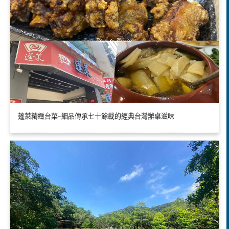
蓬萊精緻台菜~細品傳承七十餘載的經典台灣辦桌滋味