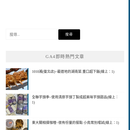
搜
尋
關
鍵
GA4即時熱門文章
字:
1010湘(復北店)~最道地的湖南菜.重口超下飯(線上：1)
全聯芋頭季~使用清原芋頭丁製成超美味芋頭甜品(線上：
1)
東大關相撲咖哩~很有份量的餐點 小鳥胃別嚐試(線上：1)