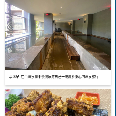
享溫泉~在白磺泉霧中慢慢療癒自己一場屬於身心的溫泉旅行