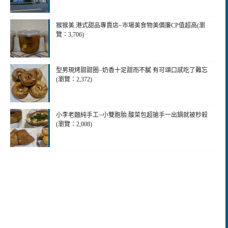
猴猴美.港式甜品專賣店~市場美食物美價廉CP值超高(瀏
覽：3,706)
型男現烤甜甜圈~奶香十足甜而不膩 有可頌口感吃了難忘
(瀏覽：2,372)
小李老麵純手工~小雙胞胎.酸菜包超搶手一出鍋就被杪殺
(瀏覽：2,008)