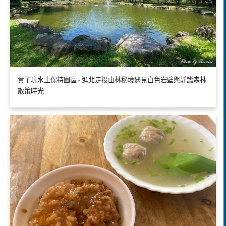
貴子坑水土保持園區~ 進北走投山林秘境遇見白色岩壁與靜謐森林
散策時光