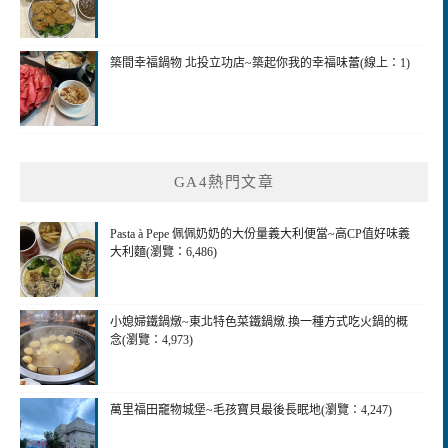
築間幸福鍋物 北投立功店~築起你我的幸福味蕾(線上：1)
GA4熱門文章
Pasta à Pepe 佩佩奶奶的大份量義大利便當~高CP值好味義
大利麵(瀏覽：6,486)
小媳婦鐵鍋燉~東北特色菜鐵鍋燉.換一種方式吃火鍋的概
念(瀏覽：4,973)
萬里福田竉物城堡~毛孩寶貝最後長眠地(瀏覽：4,247)