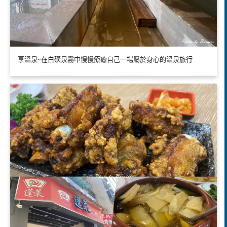
享溫泉~在白磺泉霧中慢慢療癒自己一場屬於身心的溫泉旅行