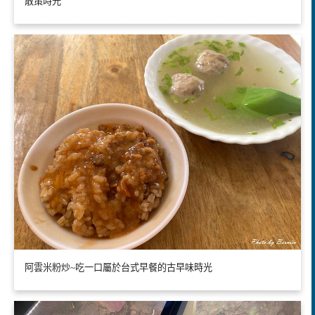
散策時光
阿雲米粉炒~吃一口屬於台式早餐的古早味時光