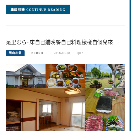
CONTINUE READING
是里むら~床自己鋪晚餐自己料理樣樣自個兒來
岡山赤磐
BERNICE
2016-09-28
1