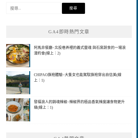
搜
尋
關
鍵
GA4即時熱門文章
字:
阿馬非餐廳~北投巷弄裡的義式靈魂 與石窯蔬食的一場浪
漫約會(線上：2)
CHIPAO旗袍體驗~大隻女也能駕馭旗袍穿出自信美(線
上：1)
發福浪人的銷魂辣椒~辣椒界的極品香氣辣度讓食物更升
級(線上：1)