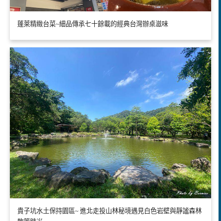
蓬萊精緻台菜~細品傳承七十餘載的經典台灣辦桌滋味
貴子坑水土保持園區~ 進北走投山林秘境遇見白色岩壁與靜謐森林