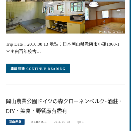
Trip Date：2016.08.13 地點：日本岡山県赤磐市小鎌1868-1
＊＊由百年校舍…
CONTINUE READING
岡山農業公園ドイツの森クローネンベルク~酒莊．
DIY．美食．野餐應有盡有
岡山赤磐
BERNICE
2016-09-08
1