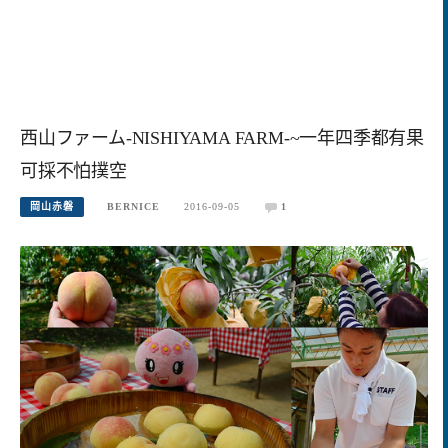
西山ファーム-NISHIYAMA FARM-~一年四季都有果
可採不怕撲空
岡山赤磐
BERNICE
2016-09-05
1