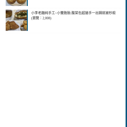
小李老麵純手工~小雙胞胎.酸菜包超搶手一出鍋就被杪殺
(瀏覽：2,008)