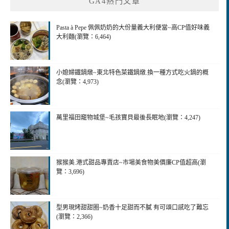
GA4熱門文章
Pasta à Pepe 佩佩奶奶的大份量義大利便當~高CP值好味義
大利麵(瀏覽：6,464)
小媳婦鐵鍋燉~東北特色菜鐵鍋燉.換一種方式吃火鍋的概
念(瀏覽：4,973)
萬里福田竉物城堡~毛孩寶貝最後長眠地(瀏覽：4,247)
猴猴美.港式甜品專賣店~市場美食物美價廉CP值超高(瀏
覽：3,696)
型男現烤甜甜圈~奶香十足甜而不膩 有可頌口感吃了難忘
(瀏覽：2,366)