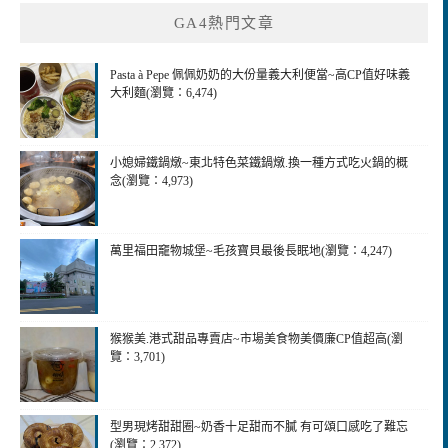
GA4熱門文章
Pasta à Pepe 佩佩奶奶的大份量義大利便當~高CP值好味義
大利麵(瀏覽：6,474)
小媳婦鐵鍋燉~東北特色菜鐵鍋燉.換一種方式吃火鍋的概
念(瀏覽：4,973)
萬里福田竉物城堡~毛孩寶貝最後長眠地(瀏覽：4,247)
猴猴美.港式甜品專賣店~市場美食物美價廉CP值超高(瀏
覽：3,701)
型男現烤甜甜圈~奶香十足甜而不膩 有可頌口感吃了難忘
(瀏覽：2,372)