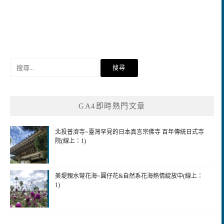
搜
尋
關
鍵
GA4即時熱門文章
字:
北投普濟寺~臺灣罕見的日本真言宗佛寺 百年傳統日式寺
院(線上：1)
美堤親水彎花海~圓仔花&自然系花海熱情綻放中(線上：
1)