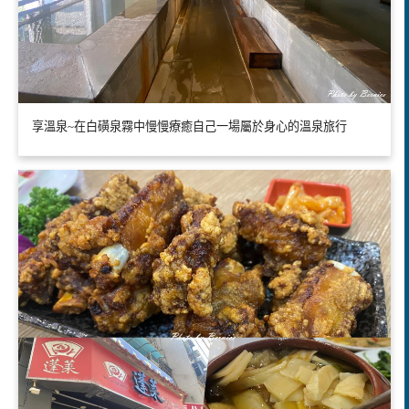
享溫泉~在白磺泉霧中慢慢療癒自己一場屬於身心的溫泉旅行