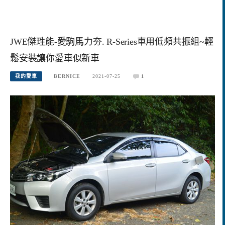
JWE傑珄能-愛駒馬力夯. R-Series車用低頻共振組~輕
鬆安裝讓你愛車似新車
我的愛車
BERNICE
2021-07-25
1