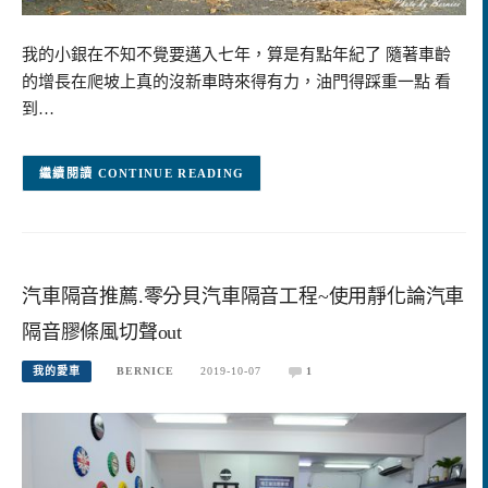
我的小銀在不知不覺要邁入七年，算是有點年紀了 隨著車齡
的增長在爬坡上真的沒新車時來得有力，油門得踩重一點 看
到…
CONTINUE READING
汽車隔音推薦.零分貝汽車隔音工程~使用靜化論汽車
隔音膠條風切聲out
我的愛車
BERNICE
2019-10-07
1