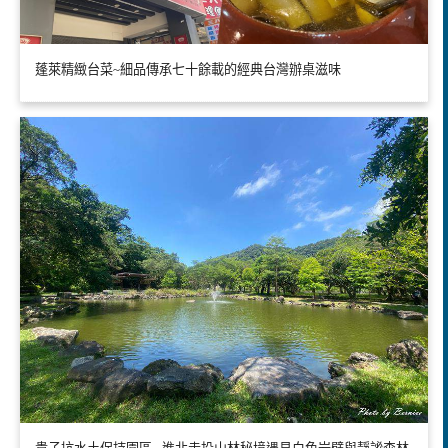
蓬萊精緻台菜~細品傳承七十餘載的經典台灣辦桌滋味