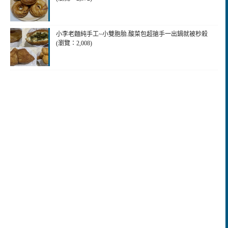
小李老麵純手工~小雙胞胎.酸菜包超搶手一出鍋就被杪殺
(瀏覽：2,008)