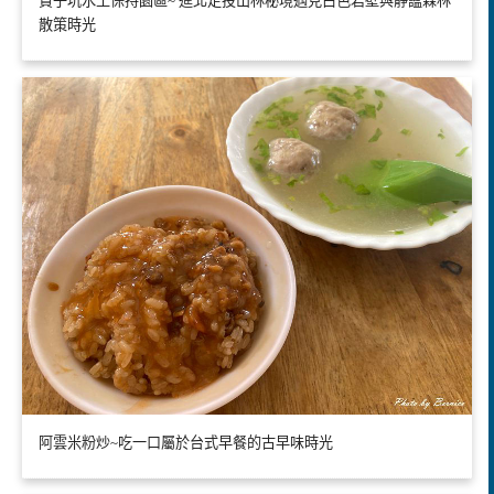
貴子坑水土保持園區~ 進北走投山林秘境遇見白色岩壁與靜謐森林
散策時光
阿雲米粉炒~吃一口屬於台式早餐的古早味時光