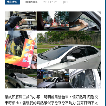
我的愛車
BERNICE
2017-07-27
1
話說即將滿三歲的小銀，明明就是淺色車，但好熱啊 跟剛交
車時相比，發現我的隔熱紙似乎愈來愈不夠力 就算日頭不太