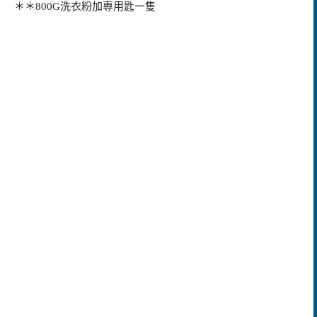
＊＊800G洗衣粉加專用匙一隻