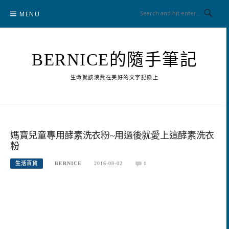
Skip
MENU
to
content
BERNICE的隨手筆記
生命就該浪費在美好的文字記錄上
媽寶兒童專用酵素洗衣粉~用過後就愛上這酵素洗衣
粉
生活百貨
BERNICE
2016-09-02
1