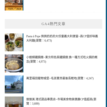
GA4熱門文章
Pasta à Pepe 佩佩奶奶的大份量義大利便當~高CP值好味義
大利麵(瀏覽：6,473)
小媳婦鐵鍋燉~東北特色菜鐵鍋燉.換一種方式吃火鍋的概
念(瀏覽：4,973)
萬里福田竉物城堡~毛孩寶貝最後長眠地(瀏覽：4,247)
猴猴美.港式甜品專賣店~市場美食物美價廉CP值超高(瀏
覽：3,699)