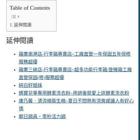
Table of Contents
延伸閱讀
延伸閱讀
箱寓南港店-行李箱專賣店~工廠直營一年保固五年保修
服務超優
箱寓三峽店-行李箱專賣店~超多功能行李箱/登機箱工廠
直營保固(修)服務超優
純白好姐妹
媽寶兒童專用酵素洗衣粉~用過後就愛上這酵素洗衣粉
康乃馨．清涼棉衛生棉~夏日不悶熱有涼爽感讓人有好心
情
朝日鍋具‧零秒活力鍋