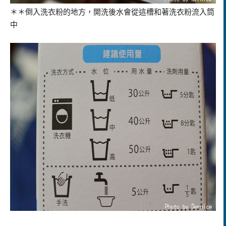
＊＊倒入洗衣粉的地方，開洗後水會從這槽和著洗衣粉流入筒
中