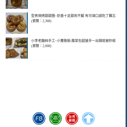
型男現烤甜甜圈~奶香十足甜而不膩 有可頌口感吃了難忘
(瀏覽：2,368)
小李老麵純手工~小雙胞胎.酸菜包超搶手一出鍋就被杪殺
(瀏覽：2,008)