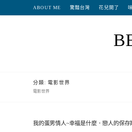
Skip
ABOUT ME
驚豔台灣
花兒開了
to
content
B
分類:
電影世界
電影世界
我的蛋男情人~幸福是什麼．戀人的保存