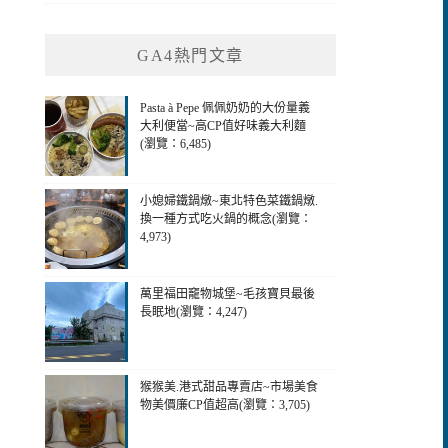
GA4熱門文章
Pasta à Pepe 佩佩奶奶的大份量義
大利便當~高CP值好味義大利麵
(瀏覽：6,485)
小媳婦鐵鍋燉~東北特色菜鐵鍋燉.
換一種方式吃火鍋的概念(瀏覽：
4,973)
萬里福田竉物城堡~毛孩寶貝最後
長眠地(瀏覽：4,247)
猴猴美.港式甜品專賣店~市場美食
物美價廉CP值超高(瀏覽：3,705)