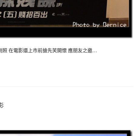
電影劇照 在電影還上市前搶先笑開懷 應朋友之邀…
影