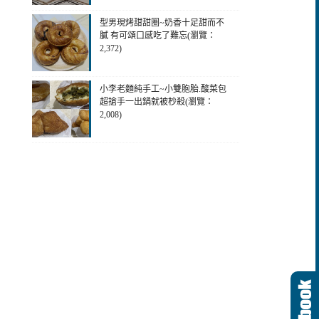
型男現烤甜甜圈~奶香十足甜而不
膩 有可頌口感吃了難忘(瀏覽：
2,372)
小李老麵純手工~小雙胞胎.酸菜包
超搶手一出鍋就被杪殺(瀏覽：
2,008)