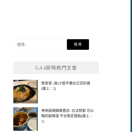
搜
尋
關
鍵
GA4即時熱門文章
字:
賀食堂~高CP值平價台日式料理
(線上：2)
神來麻辣鍋專賣店~古法熬製 可以
喝的麻辣湯 平台限定餐點(線上：
1)