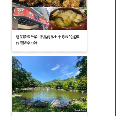
蓬萊精緻台菜~細品傳承七十餘載的經典
台灣辦桌滋味