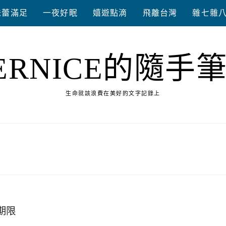
味蕾滿足
一夜好眠
嬉遊點滴
飛離台灣
雜七雜
ERNICE的隨手
生命就該浪費在美好的文字記錄上
期限