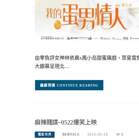
由零負評女神林依晨x鳳小岳甜蜜飆戲，眾星雲
大銀幕呈現北…
CONTINUE READING
麻辣賤諜~0522爆笑上映
BERNICE
2015-05-18
1
電影世界