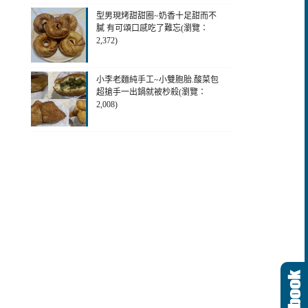
型男現烤甜甜圈~奶香十足甜而不
膩 有可頌口感吃了難忘(瀏覽：
2,372)
小李老麵純手工~小雙胞胎.酸菜包
超搶手一出鍋就被杪殺(瀏覽：
2,008)