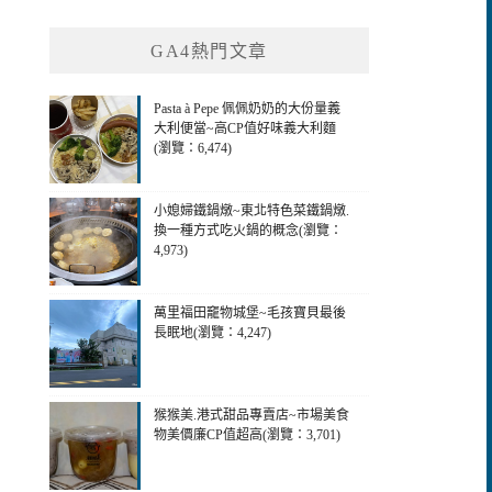
GA4熱門文章
Pasta à Pepe 佩佩奶奶的大份量義
大利便當~高CP值好味義大利麵
(瀏覽：6,474)
小媳婦鐵鍋燉~東北特色菜鐵鍋燉.
換一種方式吃火鍋的概念(瀏覽：
4,973)
萬里福田竉物城堡~毛孩寶貝最後
長眠地(瀏覽：4,247)
猴猴美.港式甜品專賣店~市場美食
物美價廉CP值超高(瀏覽：3,701)