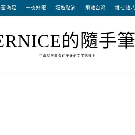
味蕾滿足
一夜好眠
嬉遊點滴
飛離台灣
雜七雜
ERNICE的隨手
生命就該浪費在美好的文字記錄上