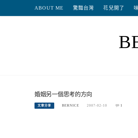
Skip
ABOUT ME
驚豔台灣
花兒開了
to
content
B
婚姻另一個思考的方向
BERNICE
2007-02-10
1
文章分享