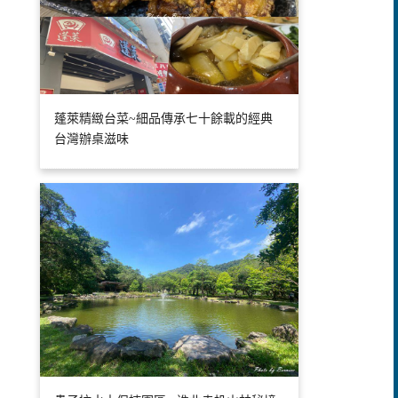
蓬萊精緻台菜~細品傳承七十餘載的經典
台灣辦桌滋味