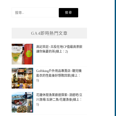
搜
尋
關
鍵
GA4即時熱門文章
字:
高記茶莊~北投在地CP值最高荼飲
讓你無憂的茶(線上：2)
GoHiking戶外用品專賣店~聽完機
能衣的性能後好想敗回家(線上：
1)
花蓮休閒漁業廊道探索~洄遊吧/立
川漁場/五餅二魚/花蓮漁會(線上：
1)