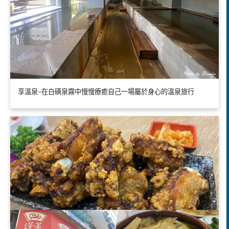
享溫泉~在白磺泉霧中慢慢療癒自己一場屬於身心的溫泉旅行