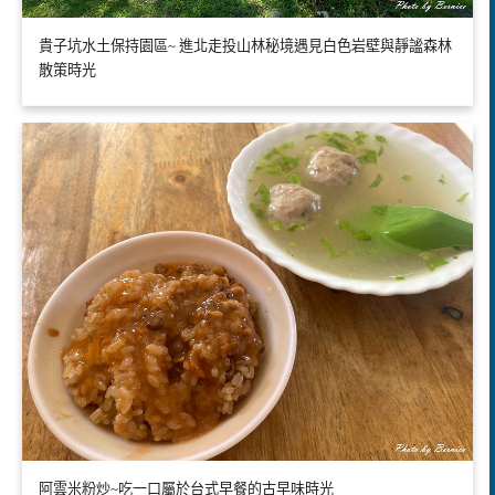
貴子坑水土保持園區~ 進北走投山林秘境遇見白色岩壁與靜謐森林
散策時光
阿雲米粉炒~吃一口屬於台式早餐的古早味時光