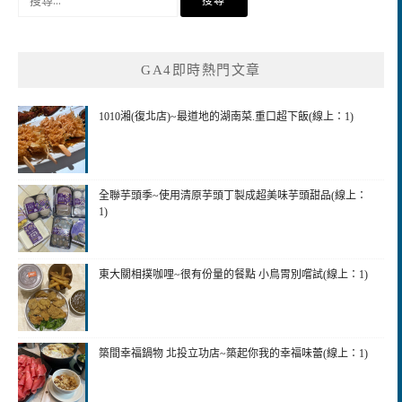
尋
關
鍵
GA4即時熱門文章
字:
1010湘(復北店)~最道地的湖南菜.重口超下飯(線上：1)
全聯芋頭季~使用清原芋頭丁製成超美味芋頭甜品(線上：
1)
東大關相撲咖哩~很有份量的餐點 小鳥胃別嚐試(線上：1)
築間幸福鍋物 北投立功店~築起你我的幸福味蕾(線上：1)