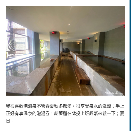
我很喜歡泡溫泉不管春夏秋冬都愛，很享受泉水的滋潤；手上
正好有享溫泉的泡湯券，趁著還在北投上班趕緊來鬆一下；夏
日…