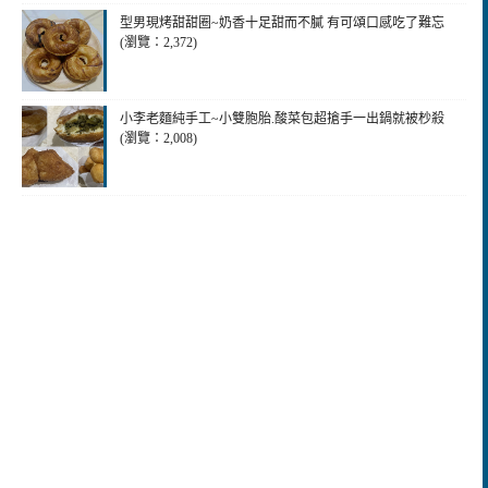
型男現烤甜甜圈~奶香十足甜而不膩 有可頌口感吃了難忘
(瀏覽：2,372)
小李老麵純手工~小雙胞胎.酸菜包超搶手一出鍋就被杪殺
(瀏覽：2,008)