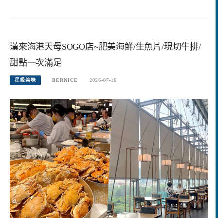
漢來海港天母SOGO店~肥美海鮮/生魚片/現切牛排/
甜點一次滿足
星級美味
BERNICE
2026-07-16