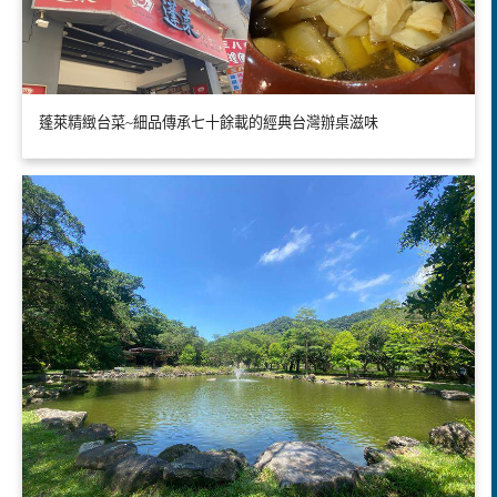
蓬萊精緻台菜~細品傳承七十餘載的經典台灣辦桌滋味