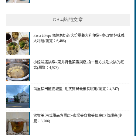
GA4熱門文章
Pasta à Pepe 佩佩奶奶的大份量義大利便當~高CP值好味義
大利麵(瀏覽：6,486)
小媳婦鐵鍋燉~東北特色菜鐵鍋燉.換一種方式吃火鍋的概
念(瀏覽：4,973)
萬里福田竉物城堡~毛孩寶貝最後長眠地(瀏覽：4,247)
猴猴美.港式甜品專賣店~市場美食物美價廉CP值超高(瀏
覽：3,706)