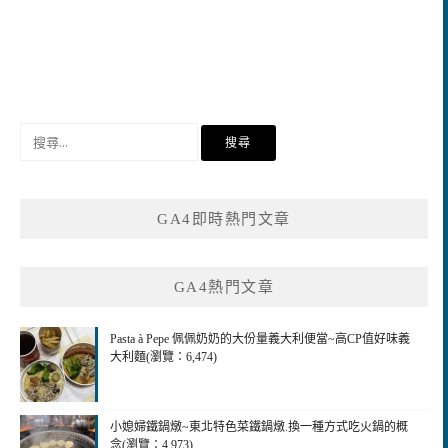
搜
尋
關
鍵
GA4即時熱門文章
字:
GA4熱門文章
Pasta à Pepe 佩佩奶奶的大份量義大利便當~高CP值好味義
大利麵(瀏覽：6,474)
小媳婦鐵鍋燉~東北特色菜鐵鍋燉.換一種方式吃火鍋的概
念(瀏覽：4,973)