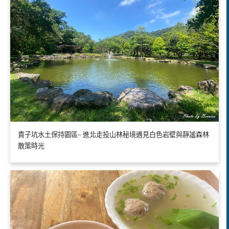
貴子坑水土保持園區~ 進北走投山林秘境遇見白色岩壁與靜謐森林
散策時光