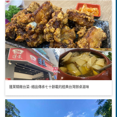
蓬萊精緻台菜~細品傳承七十餘載的經典台灣辦桌滋味