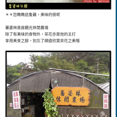
＊＊您瞧瞧這隻雞，美味的很呢
蕃婆林是座觀光休閒農場
除了有美味的食物外，茶花亦是他的主打
享用美食之餘，別忘了順道欣賞茶花之美哦