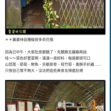
＊＊蕃婆林這種植很多茶花哦
因為已中午，大家肚皮都餓了，先餵飽五臟廟再說
哇～～菜色好豐富啊，滿滿一桌好料，每道都很可口
山茼蒿、箭筍、鮮魚、京都排骨、桂竹筍、香酥手扒雞……
只恨自己胃不夠大，沒法把這些美食全掃進肚裡