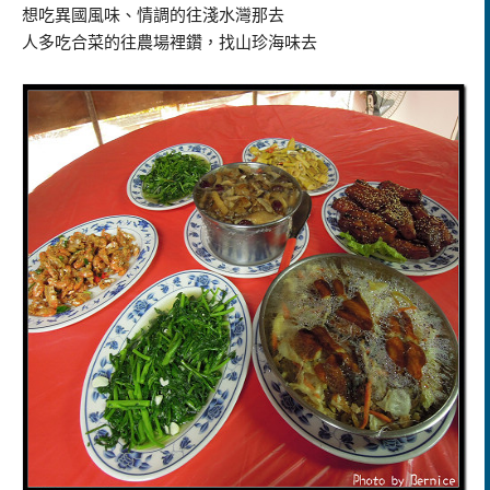
想吃異國風味、情調的往淺水灣那去
人多吃合菜的往農場裡鑽，找山珍海味去