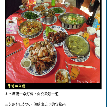
＊＊滿滿一桌好料，你喜歡哪一道
三芝的好山好水，蘊釀出美味的食物來