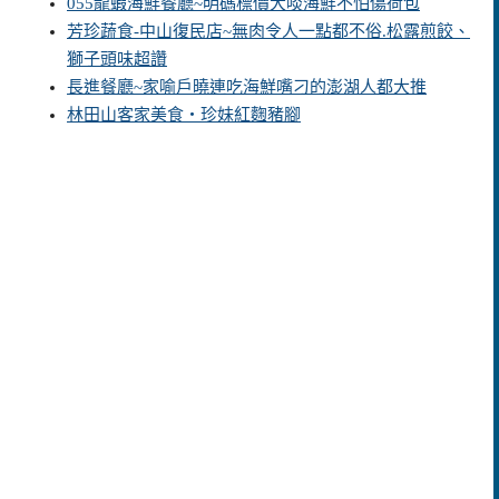
055龍蝦海鮮餐廳~明碼標價大啖海鮮不怕傷荷包
芳珍蔬食-中山復民店~無肉令人一點都不俗.松露煎餃、
獅子頭味超讚
長進餐廳~家喻戶曉連吃海鮮嘴刁的澎湖人都大推
林田山客家美食‧珍妹紅麴豬腳