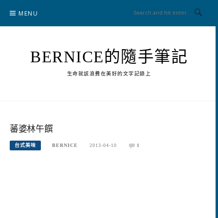
Skip
MENU
to
content
BERNICE的隨手筆記
生命就該浪費在美好的文字記錄上
蕃婆林午饌
台式美味
BERNICE
2013-04-10
1