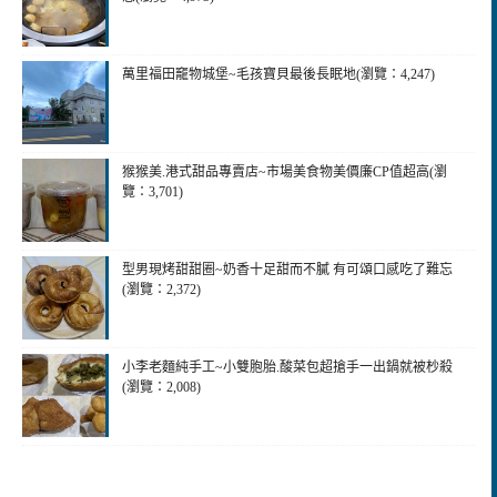
萬里福田竉物城堡~毛孩寶貝最後長眠地(瀏覽：4,247)
猴猴美.港式甜品專賣店~市場美食物美價廉CP值超高(瀏
覽：3,701)
型男現烤甜甜圈~奶香十足甜而不膩 有可頌口感吃了難忘
(瀏覽：2,372)
小李老麵純手工~小雙胞胎.酸菜包超搶手一出鍋就被杪殺
(瀏覽：2,008)