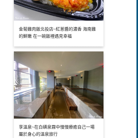
金菊雞肉飯北投店~紅蔥醬的濃香 海南雞
的鮮嫩 在一碗飯裡遇見幸福
享溫泉~在白磺泉霧中慢慢療癒自己一場
屬於身心的溫泉旅行