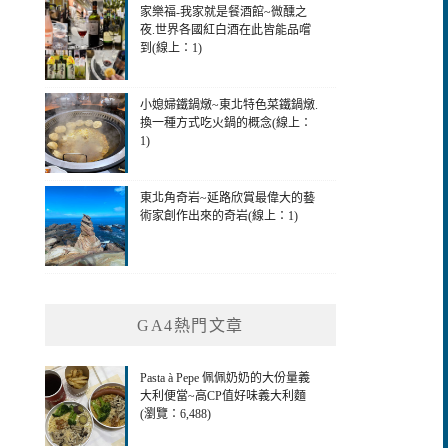
家樂福-我家就是餐酒館~微醺之
夜.世界各國紅白酒在此皆能品嚐
到(線上：1)
小媳婦鐵鍋燉~東北特色菜鐵鍋燉.
換一種方式吃火鍋的概念(線上：
1)
東北角奇岩~延路欣賞最偉大的藝
術家創作出來的奇岩(線上：1)
GA4熱門文章
Pasta à Pepe 佩佩奶奶的大份量義
大利便當~高CP值好味義大利麵
(瀏覽：6,488)