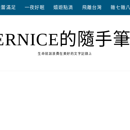
味蕾滿足
一夜好眠
嬉遊點滴
飛離台灣
雜七雜
ERNICE的隨手
生命就該浪費在美好的文字記錄上