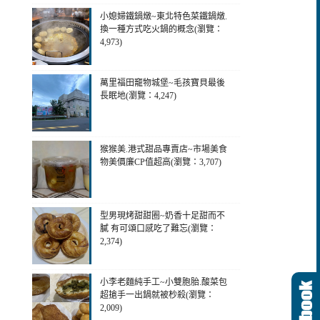
小媳婦鐵鍋燉~東北特色菜鐵鍋燉.
換一種方式吃火鍋的概念(瀏覽：
4,973)
萬里福田竉物城堡~毛孩寶貝最後
長眠地(瀏覽：4,247)
猴猴美.港式甜品專賣店~市場美食
物美價廉CP值超高(瀏覽：3,707)
型男現烤甜甜圈~奶香十足甜而不
膩 有可頌口感吃了難忘(瀏覽：
2,374)
小李老麵純手工~小雙胞胎.酸菜包
超搶手一出鍋就被杪殺(瀏覽：
2,009)