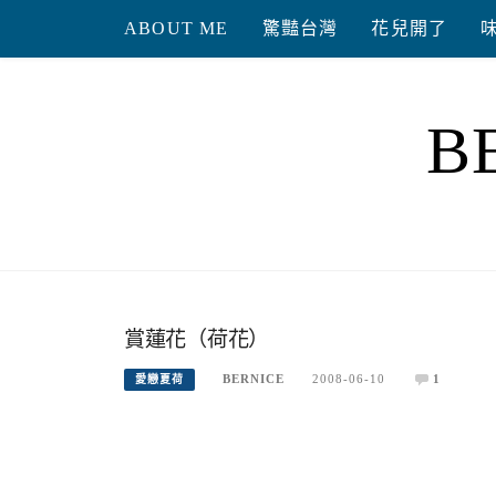
Skip
ABOUT ME
驚豔台灣
花兒開了
to
content
B
賞蓮花（荷花）
BERNICE
2008-06-10
1
愛戀夏荷