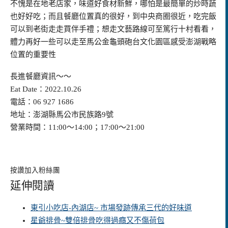
不愧是在地老店家，味道好食材新鮮，哪怕是最簡單的炒時蔬
也好好吃；而且餐廳位置真的很好，到中央商圈很近，吃完飯
可以到老街走走買伴手禮；想走文藝路線可至篤行十村看看，
體力再好一些可以走至馬公金龜頭砲台文化園區感受澎湖戰略
位置的重要性
長進餐廳資訊～～
Eat Date：2022.10.26
電話：06 927 1686
地址：澎湖縣馬公市民族路9號
營業時間：11:00～14:00；17:00～21:00
按讚加入粉絲團
延伸閱讀
東引小吃店-內湖店~ 市場發跡傳承三代的好味道
星爺排骨~雙倍排骨吃得過癮又不傷荷包