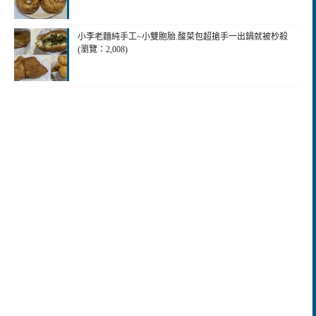
小李老麵純手工~小雙胞胎.酸菜包超搶手一出鍋就被杪殺
(瀏覽：2,008)