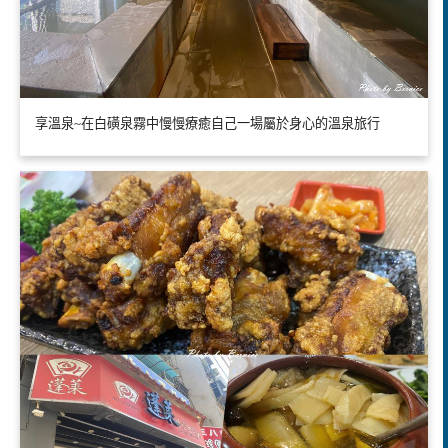
享溫泉~在白磺泉霧中慢慢療癒自己一場屬於身心的溫泉旅行