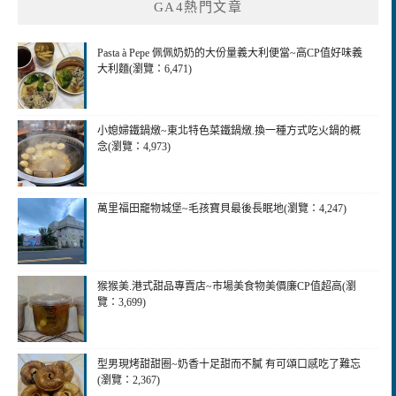
GA4熱門文章
Pasta à Pepe 佩佩奶奶的大份量義大利便當~高CP值好味義
大利麵(瀏覽：6,471)
小媳婦鐵鍋燉~東北特色菜鐵鍋燉.換一種方式吃火鍋的概
念(瀏覽：4,973)
萬里福田竉物城堡~毛孩寶貝最後長眠地(瀏覽：4,247)
猴猴美.港式甜品專賣店~市場美食物美價廉CP值超高(瀏
覽：3,699)
型男現烤甜甜圈~奶香十足甜而不膩 有可頌口感吃了難忘
(瀏覽：2,367)