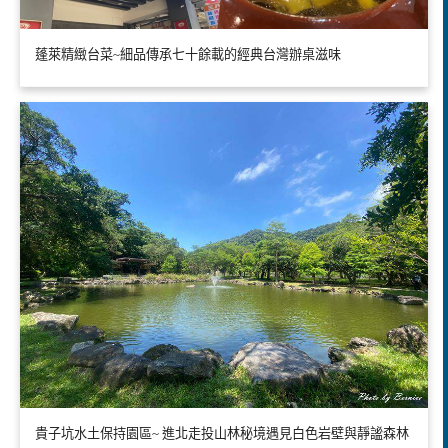
蓬萊精緻台菜~細品傳承七十餘載的經典台灣辦桌滋味
貴子坑水土保持園區~ 進北走投山林秘境遇見白色岩壁與靜謐森林