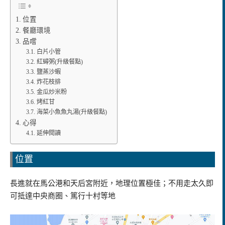
位置
餐廳環境
品嚐
白片小管
紅蟳粥(升級餐點)
鹽蒸沙蝦
炸花枝排
金瓜炒米粉
烤紅甘
海菜小魚魚丸湯(升級餐點)
心得
延伸閱讀
位置
長進就在馬公港和天后宮附近，地理位置極佳；不用走太久即
可抵達中央商圈、篤行十村等地