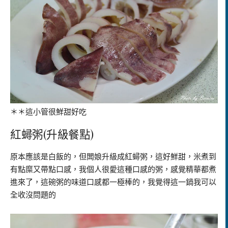
＊＊這小管很鮮甜好吃
紅蟳粥(升級餐點)
原本應該是白飯的，但闆娘升級成紅蟳粥，這好鮮甜，米煮到
有點糜又帶點口感，我個人很愛這種口感的粥，感覺精華都煮
進來了，這碗粥的味道口感都一極棒的，我覺得這一鍋我可以
全收沒問題的