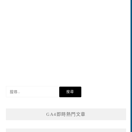
搜
尋
關
鍵
GA4即時熱門文章
字: