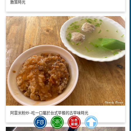
散策時光
阿雲米粉炒~吃一口屬於台式早餐的古早味時光