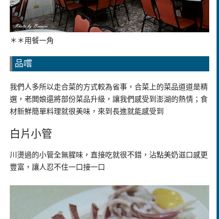
＊＊用餐一角
品嚐
我們人多所以走合菜的方式較為省事，合菜上的菜品道道是精
選，老闆娘還將部份菜品升級，讓我們感受到澎湖的熱情；食
材新鮮簡單料理就很美味，來到長進就能感受到
白片小管
川燙過的小管全無腥味，直接吃就很不錯，沾點美奶滋口感更
豐富，讓人忍不住一口接一口