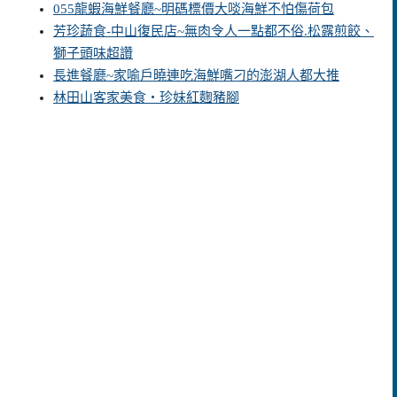
055龍蝦海鮮餐廳~明碼標價大啖海鮮不怕傷荷包
芳珍蔬食-中山復民店~無肉令人一點都不俗.松露煎餃、
獅子頭味超讚
長進餐廳~家喻戶曉連吃海鮮嘴刁的澎湖人都大推
林田山客家美食‧珍妹紅麴豬腳