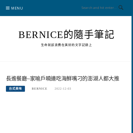
Skip
MENU
to
content
BERNICE的隨手筆記
生命就該浪費在美好的文字記錄上
長進餐廳~家喻戶曉連吃海鮮嘴刁的澎湖人都大推
台式美味
BERNICE
2022-12-03