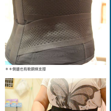
＊＊側邊也有軟鋼條支撐