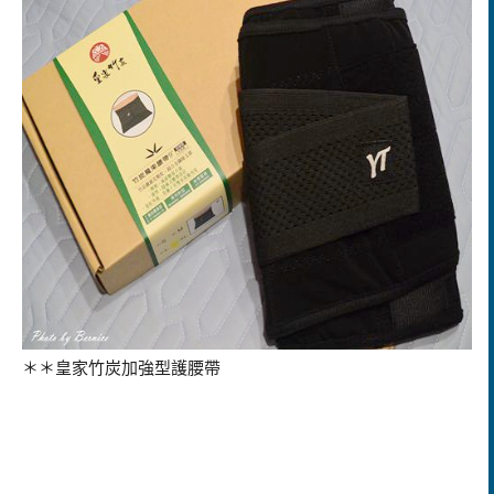
＊＊皇家竹炭加強型護腰帶