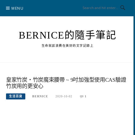
Skip
MENU
to
content
BERNICE的隨手筆記
生命就該浪費在美好的文字記錄上
皇家竹炭‧竹炭魔束腰帶 ~ 9吋加強型使用CAS驗證
竹炭用的更安心
生活百貨
BERNICE
2020-10-02
1