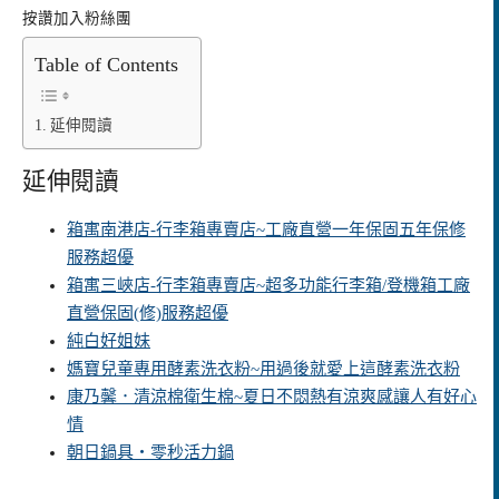
按讚加入粉絲團
Table of Contents
延伸閱讀
延伸閱讀
箱寓南港店-行李箱專賣店~工廠直營一年保固五年保修
服務超優
箱寓三峽店-行李箱專賣店~超多功能行李箱/登機箱工廠
直營保固(修)服務超優
純白好姐妹
媽寶兒童專用酵素洗衣粉~用過後就愛上這酵素洗衣粉
康乃馨．清涼棉衛生棉~夏日不悶熱有涼爽感讓人有好心
情
朝日鍋具‧零秒活力鍋