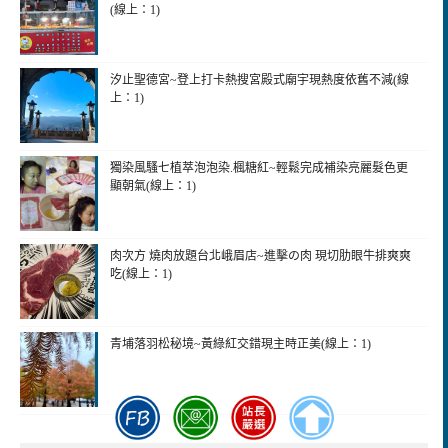
(線上：1)
汐止聖德宮~登上打卡熱搜宮殿式廟宇現熱度依舊不減(線
上：1)
獨染風騷七植萃泡泡染.楓糖紅~輕鬆完成補染亮麗髮色更
顯朝氣(線上：1)
肉次方 燒肉放題台北峨眉店~進擊の肉 現切肋眼牛排爽爽
吃(線上：1)
青埔落羽松秘境~黃綠紅交錯現主時正美(線上：1)