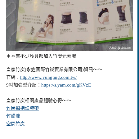
＊＊有不少護具都加入竹炭元素哦
皇家竹炭(永霆國際竹炭實業有限公司)資訊～～
官網：
http://www.yungting.com.tw/
9吋加強型介紹：
https://s.yam.com/gKVzE
皇家竹炭相關產品體驗心得～～
竹炭拇指護腕帶
竹醋液
空間竹炭