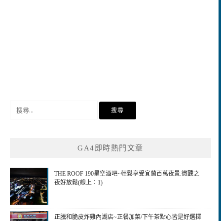
搜
尋
關
鍵
GA4即時熱門文章
字:
THE ROOF 190星空酒吧~輕鬆享受宜蘭百萬夜景.微醺之
夜好放鬆(線上：1)
正騰和脆皮炸雞內湖店~正餐加菜/下午茶點心皆是好選擇