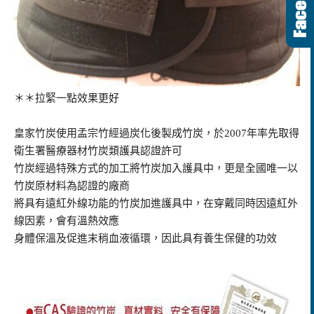
＊＊拉緊一點效果更好
皇家竹炭使用孟宗竹經過炭化後製成竹炭，於2007年率先取得
衛生署醫療器材竹炭類護具認證許可
竹炭經過特殊方式的加工將竹炭加入護具中，更是全國唯一以
竹炭原材料為認證的廠商
將具有遠紅外線功能的竹炭加進護具中，在穿戴同時因遠紅外
線因素，會有溫熱效應
身體保溫及促進末稍血液循環，因此具有養生保健的功效