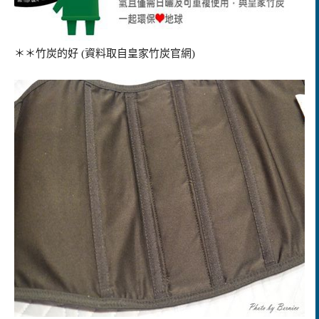
＊＊竹炭的好 (資料取自皇家竹炭官網)