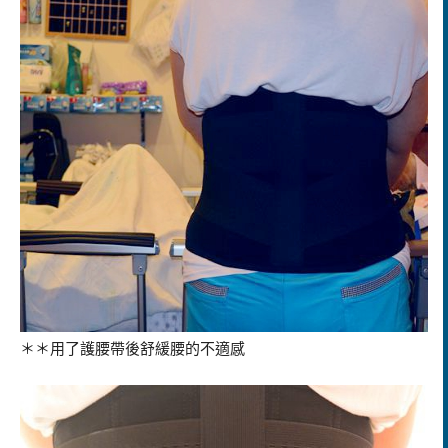
＊＊用了護腰帶後舒緩腰的不適感