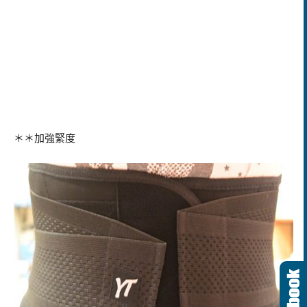
＊＊加強緊度