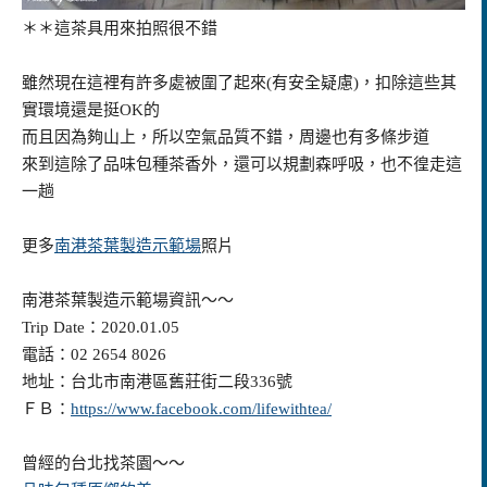
＊＊這茶具用來拍照很不錯
雖然現在這裡有許多處被圍了起來(有安全疑慮)，扣除這些其
實環境還是挺OK的
而且因為夠山上，所以空氣品質不錯，周邊也有多條步道
來到這除了品味包種茶香外，還可以規劃森呼吸，也不徨走這
一趟
更多
南港茶葉製造示範場
照片
南港茶葉製造示範場資訊～～
Trip Date：2020.01.05
電話：02 2654 8026
地址：台北市南港區舊莊街二段336號
ＦＢ：
https://www.facebook.com/lifewithtea/
曾經的台北找茶園～～