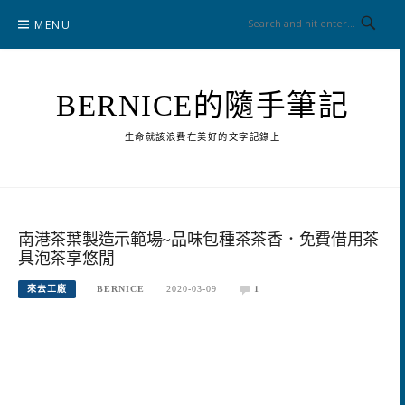
Skip
MENU
to
content
BERNICE的隨手筆記
生命就該浪費在美好的文字記錄上
南港茶葉製造示範場~品味包種茶茶香．免費借用茶
具泡茶享悠閒
來去工廠
BERNICE
2020-03-09
1