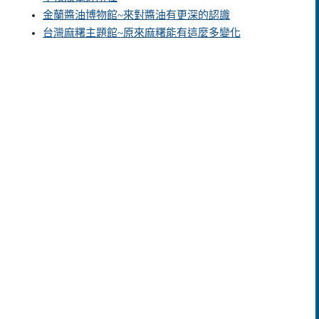
金蘭醬油博物館~來對醬油有更深的認識
台灣麻糬主題館~原來麻糬能有這麼多變化