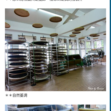
＊＊自然萎凋