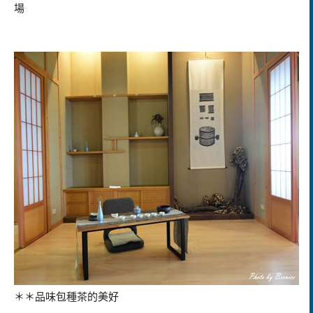
場
＊＊品味包種茶的美好