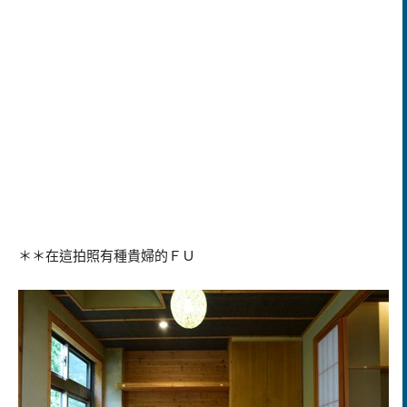
＊＊在這拍照有種貴婦的ＦＵ