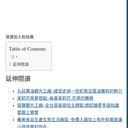
按讚加入粉絲團
Table of Contents
延伸閱讀
延伸閱讀
丸莊醬油觀光工廠~感受走過一世紀黑豆蔭油獨有的魅力
茉莉花壇夢想館~無毒茉莉花.花壇的驕傲
袋寶觀光工廠~全台首座袋包主題館.想認識更多袋知識
要跟上導覽
義美食品生產生態生活廠區~免費入園加上有吃有喝是讓
小孩放電好所在