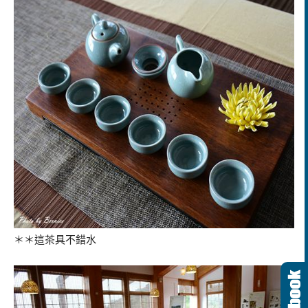
＊＊這茶具不錯水