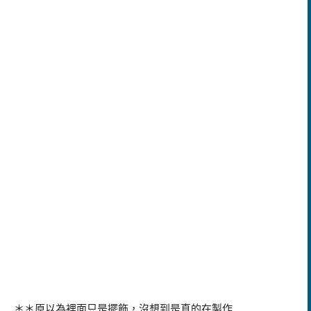
＊＊原以為裡面只是擺飾，沒想到是真的在製作