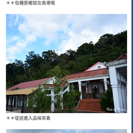
＊＊包種原鄉就在南港哦
＊＊從這進入品味茶香