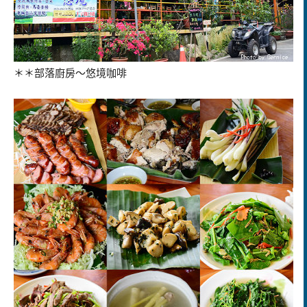
＊＊部落廚房～悠境咖啡