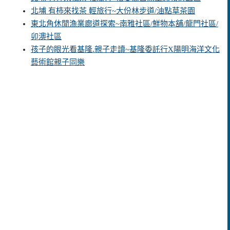
北埔 有柿來找茶 輕旅行~大份林步道/油點草茶園
東北角休閒漁業廊道探索~南雅社區/鮮物本舖/龍門社區/
卯澳社區
孩子的眼光看基隆.親子走讀~基隆委託行X陽明海洋文化
藝術館親子同樂