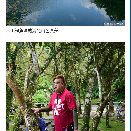
＊＊鯉魚潭的湖光山色真美