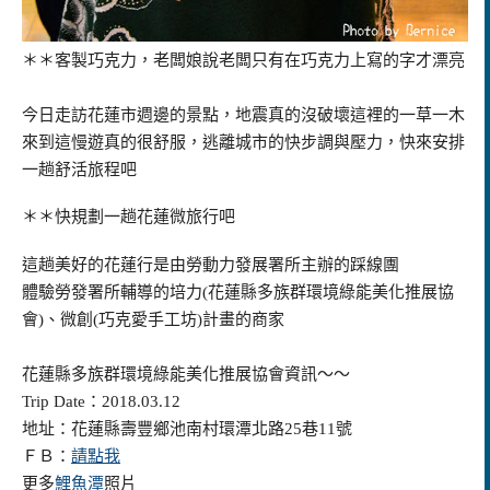
＊＊客製巧克力，老闆娘說老闆只有在巧克力上寫的字才漂亮
今日走訪花蓮市週邊的景點，地震真的沒破壞這裡的一草一木
來到這慢遊真的很舒服，逃離城市的快步調與壓力，快來安排
一趟舒活旅程吧
＊＊快規劃一趟花蓮微旅行吧
這趟美好的花蓮行是由勞動力發展署所主辦的踩線團
體驗勞發
署所
輔導的培力(
花蓮縣多族群環境綠能美化推展協
會
)、微創(
巧克愛手工坊
)計畫的商家
花蓮縣多族群環境綠能美化推展協會資訊～～
Trip Date：2018.03.12
地址：花蓮縣壽豐鄉池南村環潭北路25巷11號
ＦＢ：
請點我
更多
鯉魚潭
照片