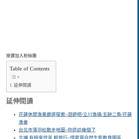
按讚加入粉絲團
Table of Contents
延伸閱讀
延伸閱讀
花蓮休閒漁業廊道探索~洄遊吧/立川漁場/五餅二魚/花蓮
漁會
台北市落羽松散步地圖~你造訪幾個了
北埔 有柿來找茶 輕旅行~惜愛窩自然生態教育園區