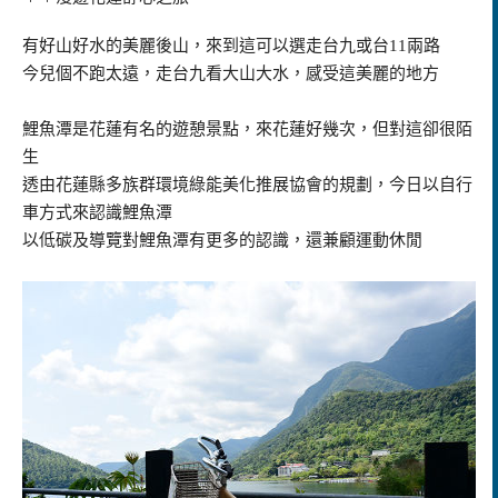
有好山好水的美麗後山，來到這可以選走台九或台11兩路
今兒個不跑太遠，走台九看大山大水，感受這美麗的地方
鯉魚潭是花蓮有名的遊憩景點，來花蓮好幾次，但對這卻很陌
生
透由花蓮縣多族群環境綠能美化推展協會的規劃，今日以自行
車方式來認識鯉魚潭
以低碳及導覽對鯉魚潭有更多的認識，還兼顧運動休閒