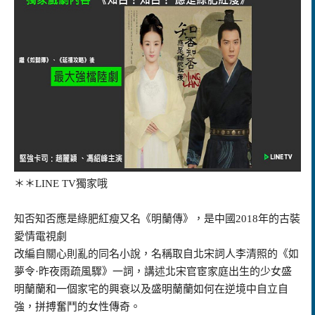
＊＊LINE TV獨家哦
知否知否應是綠肥紅瘦又名《明蘭傳》，是中國2018年的古裝
愛情電視劇
改編自關心則亂的同名小說，名稱取自北宋詞人李清照的《如
夢令·昨夜雨疏風驟》一詞，講述北宋官宦家庭出生的少女盛
明蘭蘭和一個家宅的興衰以及盛明蘭蘭如何在逆境中自立自
強，拼搏奮鬥的女性傳奇。