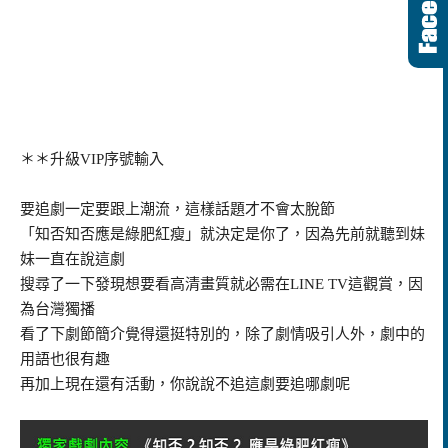
＊＊升級VIP序號輸入
要追劇一定要跟上潮流，這樣話題才不會太脫節
「知否知否應是綠肥紅瘦」就決定是你了，因為先前就聽到妹
妹一直在說這劇
搜尋了一下發現想要看高清畫質就必需在LINE TV這觀賞，因
為台灣獨播
看了下劇節簡介覺得還挺特別的，除了劇情吸引人外，劇中的
用語也很有趣
再加上現在還有活動，你說說不追這劇要追哪劇呢