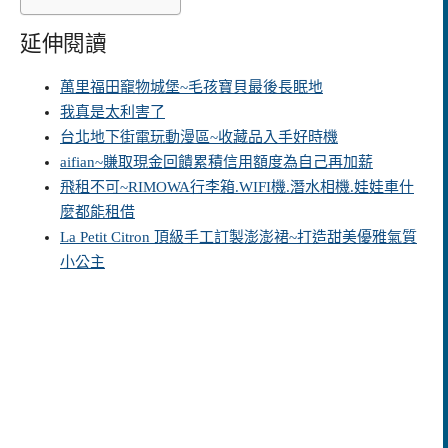
延伸閱讀
萬里福田竉物城堡~毛孩寶貝最後長眠地
我真是太利害了
台北地下街電玩動漫區~收藏品入手好時機
aifian~賺取現金回饋累積信用額度為自己再加薪
飛租不可~RIMOWA行李箱.WIFI機.潛水相機.娃娃車什
麼都能租借
La Petit Citron 頂級手工訂製澎澎裙~打造甜美優雅氣質
小公主