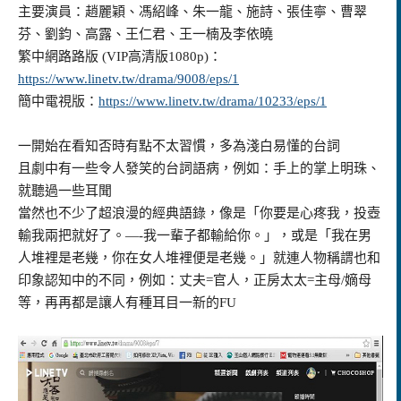
主要演員：趙麗穎、馮紹峰、朱一龍、施詩、張佳寧、曹翠
芬、劉鈞、高露、王仁君、王一楠及李依曉
繁中網路路版 (VIP高清版1080p)：
https://www.linetv.tw/drama/9008/eps/1
簡中電視版：
https://www.linetv.tw/drama/10233/eps/1
一開始在看知否時有點不太習慣，多為淺白易懂的台詞
且劇中有一些令人發笑的台詞語病，例如：手上的掌上明珠、
就聽過一些耳聞
當然也不少了超浪漫的經典語錄，像是「你要是心疼我，投壺
輸我兩把就好了。—-我一輩子都輸給你。」，或是「我在男
人堆裡是老幾，你在女人堆裡便是老幾。」
就連人物稱謂也和
印象認知中的不同，
例如：丈夫=官人，正房太太
=
主母/嫡母
等，
再再都是讓人有種耳目一新的FU