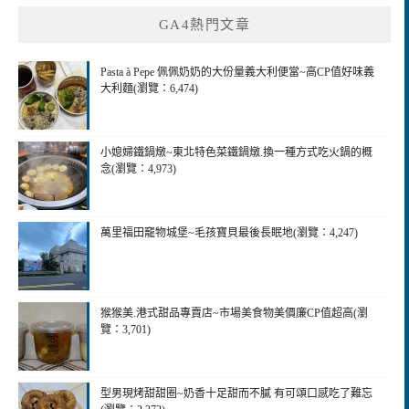
GA4熱門文章
Pasta à Pepe 佩佩奶奶的大份量義大利便當~高CP值好味義
大利麵(瀏覽：6,474)
小媳婦鐵鍋燉~東北特色菜鐵鍋燉.換一種方式吃火鍋的概
念(瀏覽：4,973)
萬里福田竉物城堡~毛孩寶貝最後長眠地(瀏覽：4,247)
猴猴美.港式甜品專賣店~市場美食物美價廉CP值超高(瀏
覽：3,701)
型男現烤甜甜圈~奶香十足甜而不膩 有可頌口感吃了難忘