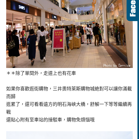
＊＊除了單間外，走道上也有花車
如果你喜歡逛街購物，三井奧特萊斯購物城絶對可以讓你滿載
而歸
逛累了，還可看看遠方的明石海峽大橋，舒解一下等等繼續再
戰
還貼心附有至車站的接駁車，購物免煩惱哦