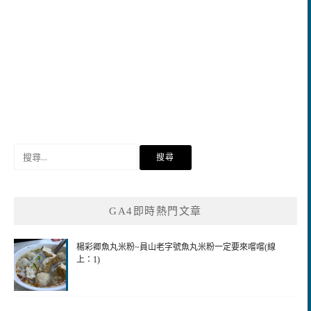
搜
尋
關
鍵
GA4即時熱門文章
字:
楊彩卿魚丸米粉~員山老字號魚丸米粉一定要來嚐嚐(線
上：1)