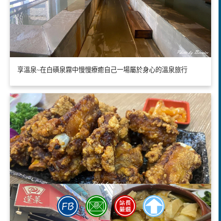
享溫泉~在白磺泉霧中慢慢療癒自己一場屬於身心的溫泉旅行