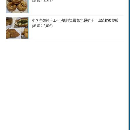
(瀏覽：2,372)
小李老麵純手工~小雙胞胎.酸菜包超搶手一出鍋就被杪殺
(瀏覽：2,008)