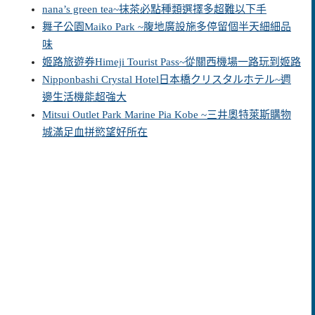
nana’s green tea~抹茶必點種類選擇多超難以下手
舞子公園Maiko Park ~腹地廣設施多停留個半天細細品
味
姬路旅遊券Himeji Tourist Pass~從關西機場一路玩到姬路
Nipponbashi Crystal Hotel日本橋クリスタルホテル~週
邊生活機能超強大
Mitsui Outlet Park Marine Pia Kobe ~三井奧特萊斯購物
城滿足血拼慾望好所在