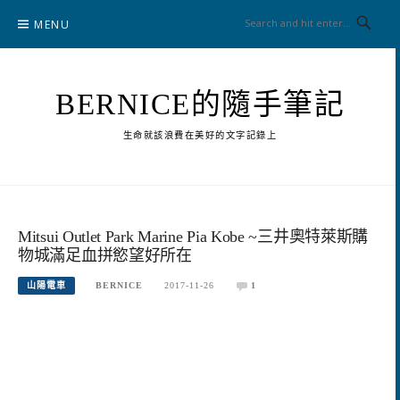
Skip
MENU
to
content
BERNICE的隨手筆記
生命就該浪費在美好的文字記錄上
Mitsui Outlet Park Marine Pia Kobe ~三井奧特萊斯購
物城滿足血拼慾望好所在
山陽電車
BERNICE
2017-11-26
1