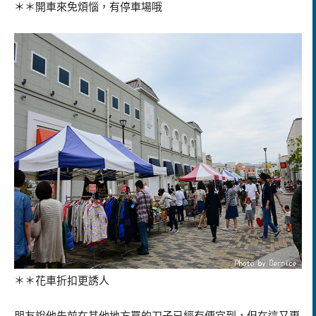
＊＊開車來免煩惱，有停車場哦
＊＊花車折扣更誘人