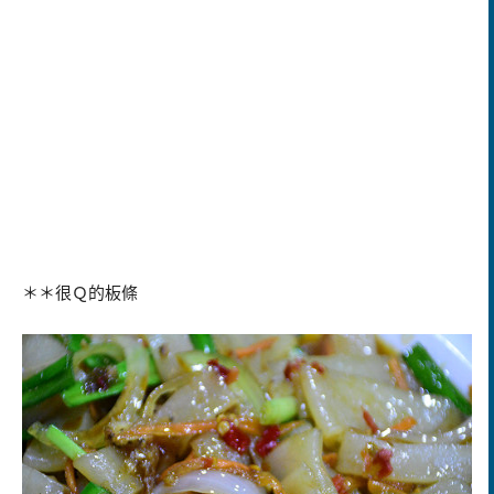
＊＊很Ｑ的板條