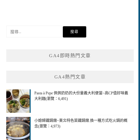
搜
尋
關
鍵
GA4即時熱門文章
字:
GA4熱門文章
Pasta à Pepe 佩佩奶奶的大份量義大利便當~高CP值好味義
大利麵(瀏覽：6,491)
小媳婦鐵鍋燉~東北特色菜鐵鍋燉.換一種方式吃火鍋的概
念(瀏覽：4,973)