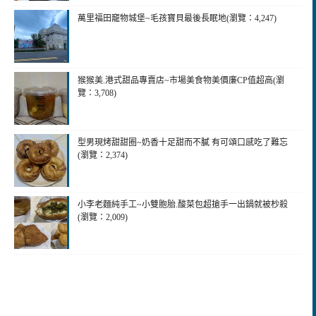
萬里福田竉物城堡~毛孩寶貝最後長眠地(瀏覽：4,247)
猴猴美.港式甜品專賣店~市場美食物美價廉CP值超高(瀏
覽：3,708)
型男現烤甜甜圈~奶香十足甜而不膩 有可頌口感吃了難忘
(瀏覽：2,374)
小李老麵純手工~小雙胞胎.酸菜包超搶手一出鍋就被杪殺
(瀏覽：2,009)