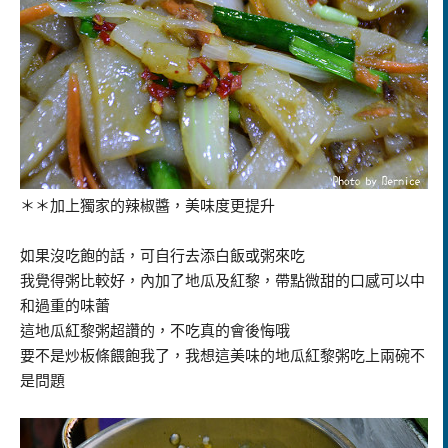
＊＊加上獨家的辣椒醬，美味度更提升
如果沒吃飽的話，可自行去添白飯或粥來吃
我覺得粥比較好，內加了地瓜及紅黎，帶點微甜的口感可以中
和過重的味蕾
這地瓜紅黎粥超讚的，不吃真的會後悔哦
要不是炒板條餵飽我了，我想這美味的地瓜紅黎粥吃上兩碗不
是問題