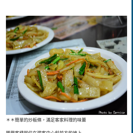
＊＊簡單的炒板條，滿足客家料理的味蕾
勝興客棧就位在遊客中心斜前方的坡上