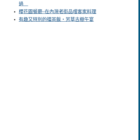
過
櫻花園餐廳~在內灣老街品嚐客家料理
有趣又特別的擂茶飯‧芳草古樹午宴