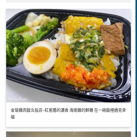
金菊雞肉飯北投店~紅蔥醬的濃香 海南雞的鮮嫩 在一碗飯裡遇見幸
福