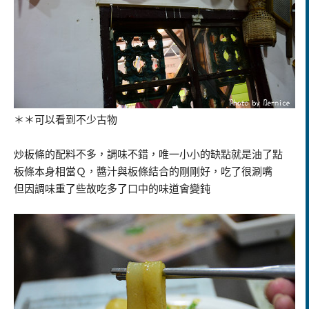
＊＊可以看到不少古物
炒板條的配料不多，調味不錯，唯一小小的缺點就是油了點
板條本身相當Ｑ，醬汁與板條結合的剛剛好，吃了很涮嘴
但因調味重了些故吃多了口中的味道會變鈍