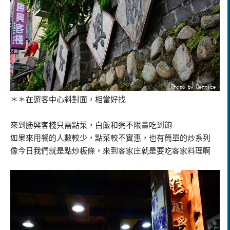
＊＊在遊客中心斜對面，相當好找
來到勝興客棧只需點菜，白飯和粥不限量吃到飽
如果來用餐的人數較少，點菜較不實惠，也有簡單的炒系列
像今日我們就是點炒板條，來到客家庄就是要吃客家料理啊