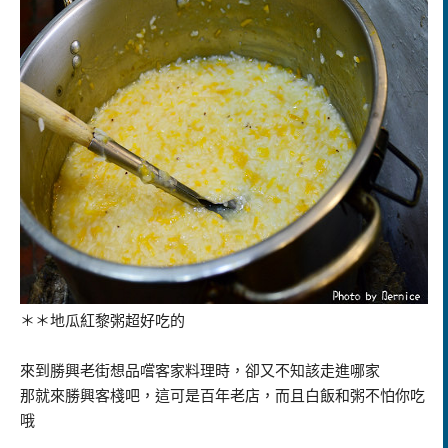
＊＊
地瓜紅黎粥超好吃的
來到勝興老街想品嚐客家料理時，卻又不知該走進哪家
那就來勝興客棧吧，這可是百年老店，而且白飯和粥不怕你吃
哦