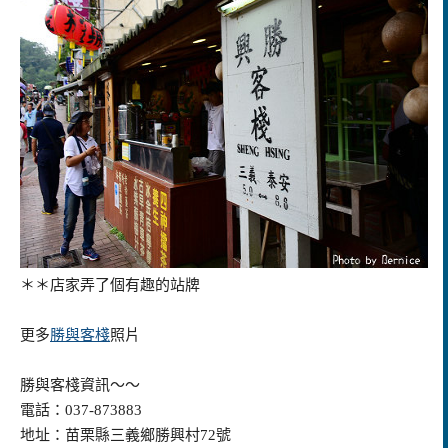
＊＊店家弄了個有趣的站牌
更多
勝與客棧
照片
勝與客棧資訊～～
電話：037-873883
地址：苗栗縣三義鄉勝興村72號