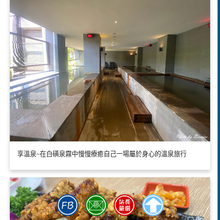
享溫泉~在白磺泉霧中慢慢療癒自己一場屬於身心的溫泉旅行