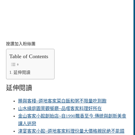
按讚加入粉絲團
Table of Contents
延伸閱讀
延伸閱讀
勝與客棧~道地客家菜白飯和粥不限量吃到飽
山水緣庭園景觀餐廳~品嚐客家料理好所在
金山客家小館創始店~自1990飄香至今.傳統與創新美食
讓人迷戀
津宴客家小館~道地客家料理份量大價格親民絶不能錯