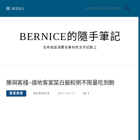
Skip
MENU
to
content
BERNICE的隨手筆記
生命就該浪費在美好的文字記錄上
勝與客棧~道地客家菜白飯和粥不限量吃到飽
客家美食
BERNICE
2017-10-11
1