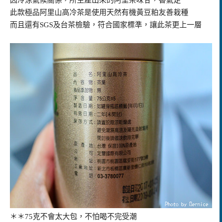
因冷涼氣候關係，所生產出來的阿里茶味甘，香氣足
此款極品阿里山高冷茶是使用天然有機黃豆粕友善栽種
而且還有SGS及台茶檢驗，符合國家標準，讓此茶更上一層
＊＊75克不會太大包，不怕喝不完受潮