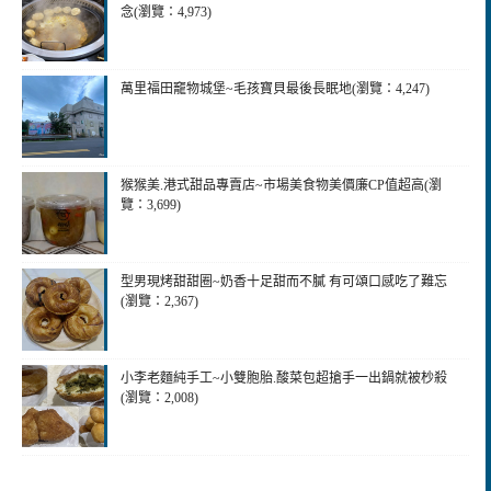
念(瀏覽：4,973)
萬里福田竉物城堡~毛孩寶貝最後長眠地(瀏覽：4,247)
猴猴美.港式甜品專賣店~市場美食物美價廉CP值超高(瀏
覽：3,699)
型男現烤甜甜圈~奶香十足甜而不膩 有可頌口感吃了難忘
(瀏覽：2,367)
小李老麵純手工~小雙胞胎.酸菜包超搶手一出鍋就被杪殺
(瀏覽：2,008)