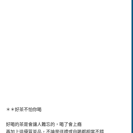
＊＊好茶不怕你喝
好喝的茶是會讓人難忘的，喝了會上癮
再加上這優質茶品，不論是送禮或自喝都相當不錯