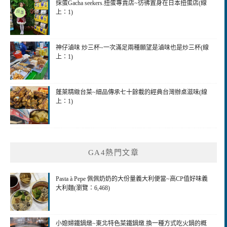
採蛋Gacha seekers.扭蛋專賣店~彷彿置身在日本扭蛋店(線
上：1)
神仔滷味 炒三杯~一次滿足兩種願望是滷味也是炒三杯(線
上：1)
蓬萊精緻台菜~細品傳承七十餘載的經典台灣辦桌滋味(線
上：1)
GA4熱門文章
Pasta à Pepe 佩佩奶奶的大份量義大利便當~高CP值好味義
大利麵(瀏覽：6,468)
小媳婦鐵鍋燉~東北特色菜鐵鍋燉.換一種方式吃火鍋的概