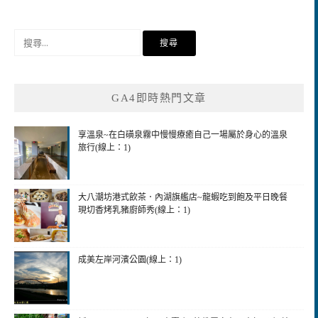
搜
尋
關
鍵
GA4即時熱門文章
字:
享溫泉~在白磺泉霧中慢慢療癒自己一場屬於身心的溫泉
旅行(線上：1)
大八潮坊港式飲茶．內湖旗艦店~龍蝦吃到飽及平日晚餐
現切香烤乳豬廚師秀(線上：1)
成美左岸河濱公園(線上：1)