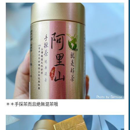
＊＊手採茶而且絶無混茶哦