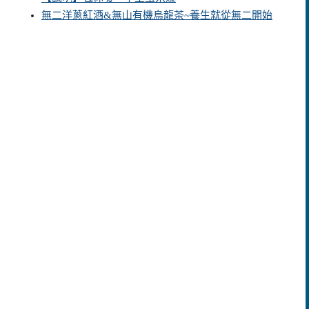
無二洋蔥紅酒&無山有機烏龍茶~養生就從無二開始