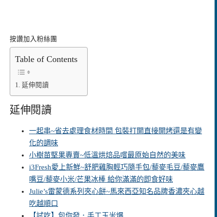
按讚加入粉絲團
Table of Contents
延伸閱讀
延伸閱讀
一起串~省去處理食材時間 包裝打開直接開烤還是有變
化的調味
小樹苗堅果專賣~低溫烘焙品嚐最原始自然的美味
i3Fresh愛上新鮮~舒肥雞胸輕巧隨手包/藜麥毛豆/藜麥鷹
嘴豆/藜麥小米/芒果冰棒 給你滿滿的即食好味
Julie’s雷蒙德系列夾心餅~馬來西亞知名品牌香濃夾心越
吃越順口
【試吃】包你發．手工玉米爆