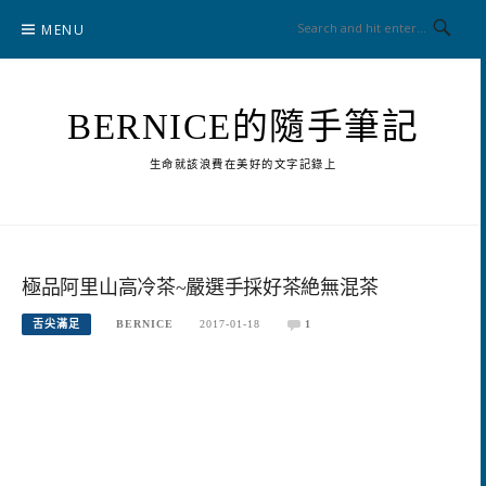
Skip
MENU
to
content
BERNICE的隨手筆記
生命就該浪費在美好的文字記錄上
極品阿里山高冷茶~嚴選手採好茶絶無混茶
舌尖滿足
BERNICE
2017-01-18
1