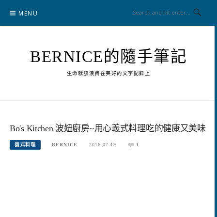
Skip
MENU
to
content
BERNICE的隨手筆記
生命就該浪費在美好的文字記錄上
Bo's Kitchen 波妞廚房~用心義式料理吃的健康又美味
義式料理
BERNICE
2016-07-19
1