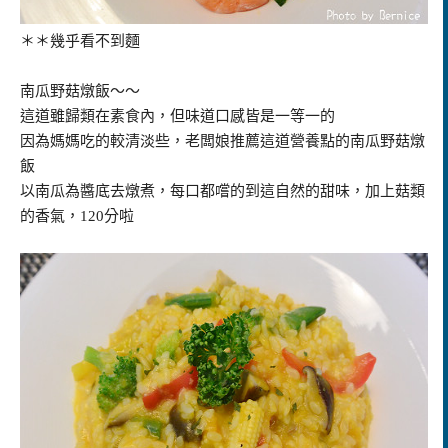
＊＊幾乎看不到麵
南瓜野菇燉飯～～
這道雖歸類在素食內，但味道口感皆是一等一的
因為媽媽吃的較清淡些，老闆娘推薦這道營養點的南瓜野菇燉
飯
以南瓜為醬底去燉煮，每口都嚐的到這自然的甜味，加上菇類
的香氣，120分啦