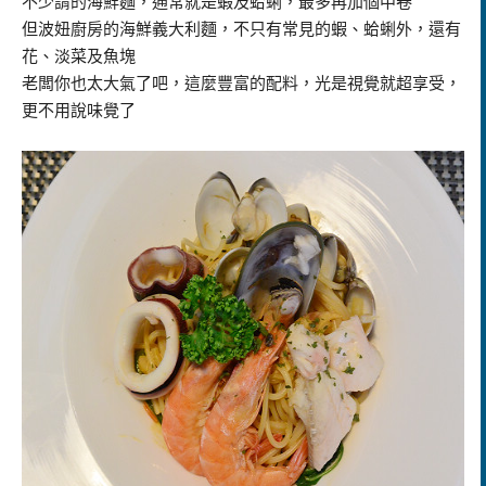
不少謂的海鮮麵，通常就是蝦及蛤蜊，最多再加個中卷
但波妞廚房的海鮮義大利麵，不只有常見的蝦、蛤蜊外，還有
花、淡菜及魚塊
老闆你也太大氣了吧，這麼豐富的配料，光是視覺就超享受，
更不用說味覺了