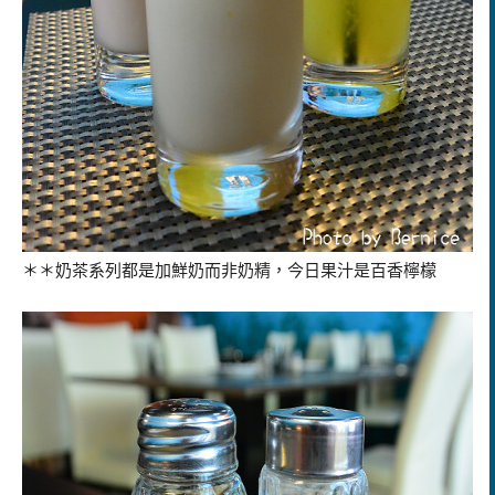
＊＊奶茶系列都是加鮮奶而非奶精，今日果汁是百香檸檬