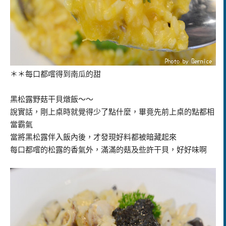
＊＊每口都嚐得到南瓜的甜
黑松露野菇干貝燉飯～～
說實話，剛上桌時就覺得少了點什麼，畢竟先前上桌的點都相
當霸氣
當將黑松露伴入飯內後，才發現好料都被暗藏起來
每口都嚐的松露的香氣外，滿滿的菇及些許干貝，好好味啊