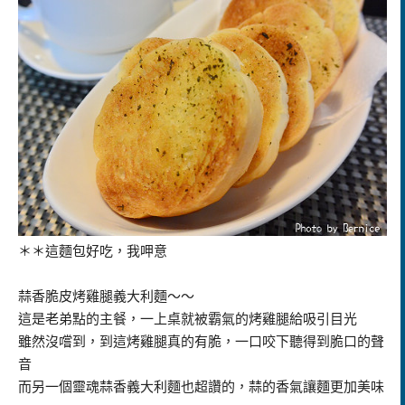
＊＊這麵包好吃，我呷意
蒜香脆皮烤雞腿義大利麵～～
這是老弟點的主餐，一上桌就被霸氣的烤雞腿給吸引目光
雖然沒嚐到，到這烤雞腿真的有脆，一口咬下聽得到脆口的聲
音
而另一個靈魂蒜香義大利麵也超讚的，蒜的香氣讓麵更加美味