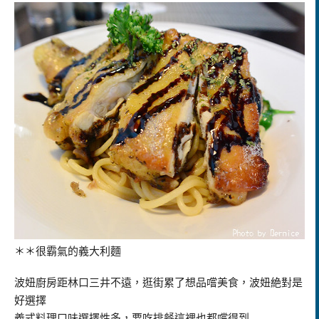
＊＊很霸氣的義大利麵
波妞廚房距林口三井不遠，逛街累了想品嚐美食，波妞絶對是
好選擇
義式料理口味選擇性多，要吃排餐這裡也都嚐得到