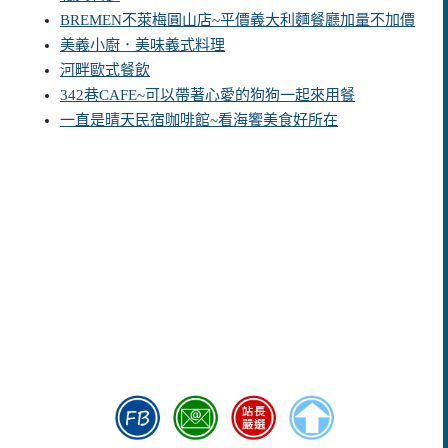
BREMEN不萊梅圓山店~平價義大利麵餐廳加量不加價
美義小廚．美味義式料理
河畔歐式餐飲
342巷CAFE~可以帶著心愛的狗狗一起來用餐
一直是晴天民宿咖啡館~看海饗美食好所在