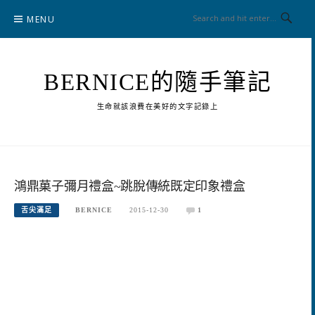
Skip
MENU
to
content
BERNICE的隨手筆記
生命就該浪費在美好的文字記錄上
鴻鼎菓子彌月禮盒~跳脫傳統既定印象禮盒
舌尖滿足
BERNICE
2015-12-30
1