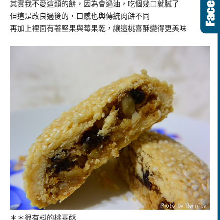
其實我不愛這類的餅，因為會過油，吃個幾口就膩了
但這是改良過後的，口感也與傳統肉餅不同
再加上裡面有著堅果與莓果乾，讓這桃喜酥變得更美味
＊＊很有料的桃喜酥