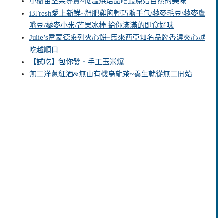
小樹苗堅果專賣~低溫烘焙品嚐最原始自然的美味
i3Fresh愛上新鮮~舒肥雞胸輕巧隨手包/藜麥毛豆/藜麥鷹
嘴豆/藜麥小米/芒果冰棒 給你滿滿的即食好味
Julie’s雷蒙德系列夾心餅~馬來西亞知名品牌香濃夾心越
吃越順口
【試吃】包你發．手工玉米爆
無二洋蔥紅酒&無山有機烏龍茶~養生就從無二開始