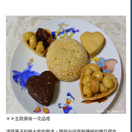
＊＊五款美味一次品嚐
鴻鼎菓子知曉大家的需求，開發出這跳脫傳統的彌月禮盒