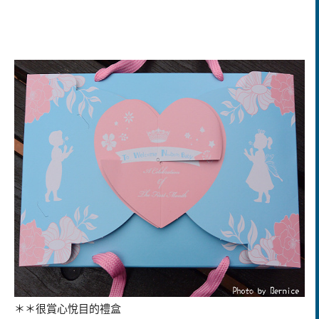
＊＊很賞心悅目的禮盒