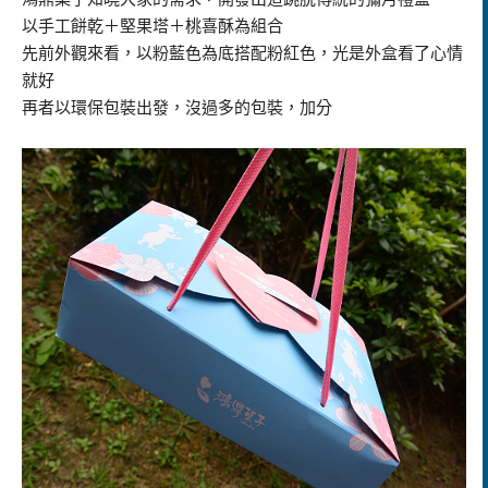
以手工餅乾＋堅果塔＋桃喜酥為組合
先前外觀來看，以粉藍色為底搭配粉紅色，光是外盒看了心情
就好
再者以環保包裝出發，沒過多的包裝，加分