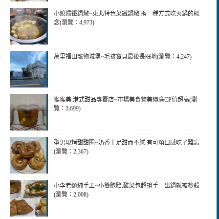
小媳婦鐵鍋燉~東北特色菜鐵鍋燉.換一種方式吃火鍋的概
念(瀏覽：4,973)
萬里福田竉物城堡~毛孩寶貝最後長眠地(瀏覽：4,247)
猴猴美.港式甜品專賣店~市場美食物美價廉CP值超高(瀏
覽：3,699)
型男現烤甜甜圈~奶香十足甜而不膩 有可頌口感吃了難忘
(瀏覽：2,367)
小李老麵純手工~小雙胞胎.酸菜包超搶手一出鍋就被杪殺
(瀏覽：2,008)