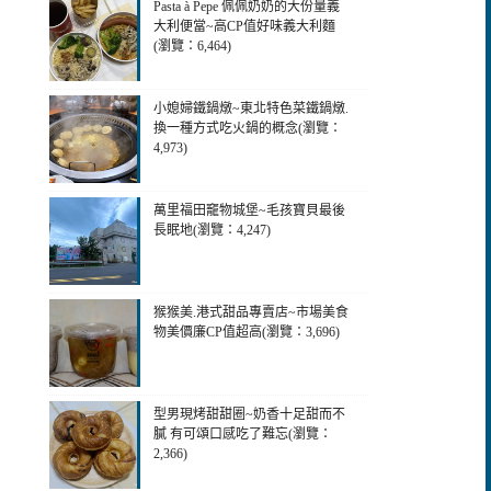
Pasta à Pepe 佩佩奶奶的大份量義
大利便當~高CP值好味義大利麵
(瀏覽：6,464)
小媳婦鐵鍋燉~東北特色菜鐵鍋燉.
換一種方式吃火鍋的概念(瀏覽：
4,973)
萬里福田竉物城堡~毛孩寶貝最後
長眠地(瀏覽：4,247)
猴猴美.港式甜品專賣店~市場美食
物美價廉CP值超高(瀏覽：3,696)
型男現烤甜甜圈~奶香十足甜而不
膩 有可頌口感吃了難忘(瀏覽：
2,366)