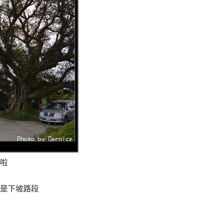
啦
是下坡路段