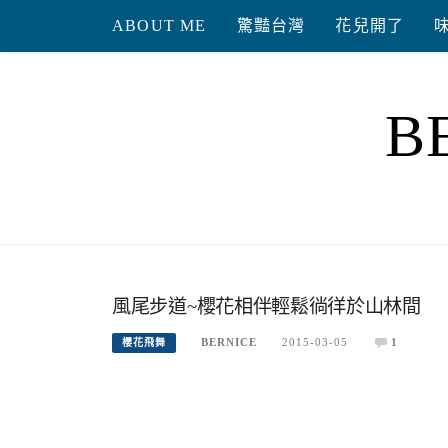
Skip
ABOUT ME
驚豔台灣
花兒開了
to
content
B
風尾步道~櫻花相伴輕鬆徜徉於山林間
BERNICE
2015-03-05
1
櫻花飛舞