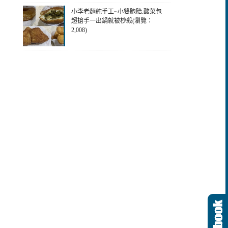
小李老麵純手工~小雙胞胎.酸菜包
超搶手一出鍋就被杪殺(瀏覽：
2,008)