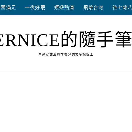
味蕾滿足
一夜好眠
嬉遊點滴
飛離台灣
雜七雜
ERNICE的隨手
生命就該浪費在美好的文字記錄上