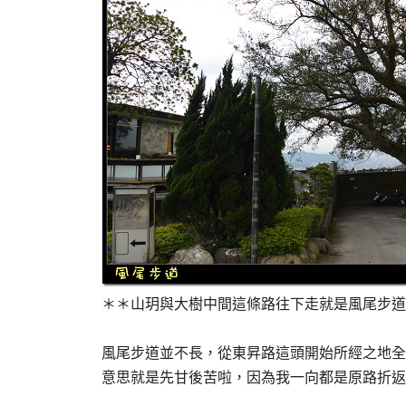
＊＊山玥與大樹中間這條路往下走就是風尾步道
風尾步道並不長，從東昇路這頭開始所經之地全
意思就是先甘後苦啦，因為我一向都是原路折返