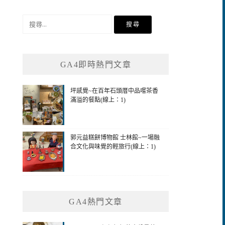
搜
尋
關
鍵
GA4即時熱門文章
字:
坪感覺~在百年石頭厝中品嚐茶香
滿溢的餐點(線上：1)
郭元益糕餅博物館 士林館~一場融
合文化與味覺的輕旅行(線上：1)
GA4熱門文章