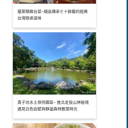
蓬萊精緻台菜~細品傳承七十餘載的經典
台灣辦桌滋味
貴子坑水土保持園區~ 進北走投山林秘境
遇見白色岩壁與靜謐森林散策時光