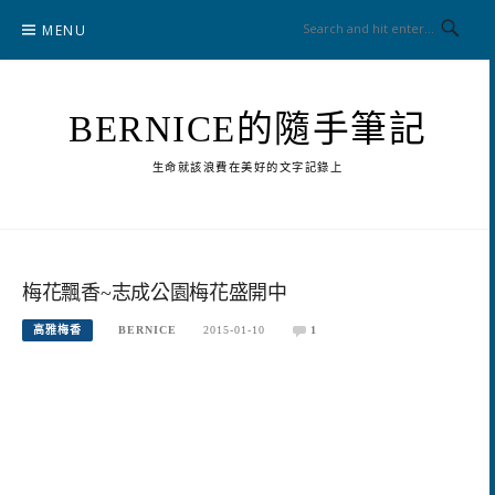
Skip
MENU
to
content
BERNICE的隨手筆記
生命就該浪費在美好的文字記錄上
梅花飄香~志成公園梅花盛開中
高雅梅香
BERNICE
2015-01-10
1