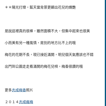
＊＊陽光打燈，藍天當背景更顯出花兒的嬌艷
是說這裡真的很棒，雖然面積不大，但集中起來也很美
小而美有另一種風情，是別的地方比不上的哦
梅花的花期不長，現已接近滿開，明兒個天氣應該也不錯
出門到公園走走看滿開的梅花兒唄，梅香很讚的哦
更多
志成梅香
照片
２０１４
志成瘋梅