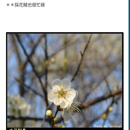
＊＊採花賊也很忙碌