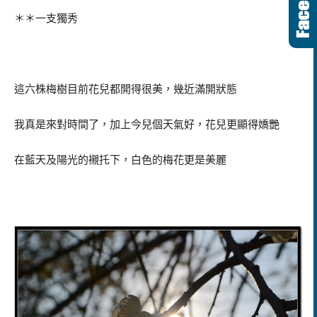
＊＊一支獨秀
這六株梅樹目前花兒都開得很美，幾近滿開狀態
我真是來對時間了，加上今兒個天氣好，花兒更顯得嬌艷
在藍天及陽光的襯托下，白色的梅花更是美麗