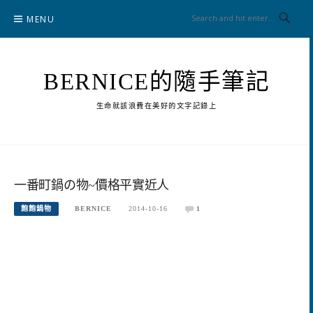
Skip
MENU
to
content
BERNICE的隨手筆記
生命就該浪費在美好的文字記錄上
一番町鍋の物~價格平實近人
飽飽鍋物
BERNICE
2014-10-16
1