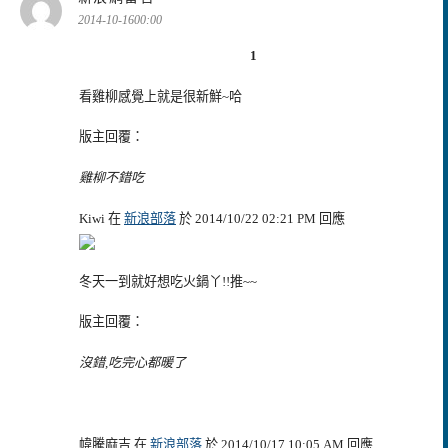
示:
2014-10-1600:00
1
看雞柳感覺上就是很新鮮~哈
版主回覆：
雞柳不錯吃
Kiwi 在
新浪部落
於 2014/10/22 02:21 PM 回應
冬天一到就好想吃火鍋丫!!推~~
版主回覆：
沒錯,吃完心都暖了
幃騰麻吉 在
新浪部落
於 2014/10/17 10:05 AM 回應