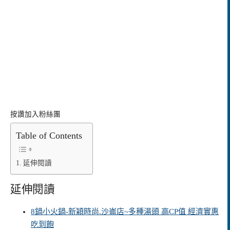
按讚加入粉絲團
Table of Contents
延伸閱讀
延伸閱讀
8鍋小火鍋-新穎時尚.沙崙店~多種湯頭 高CP值 經濟實惠
吃到飽