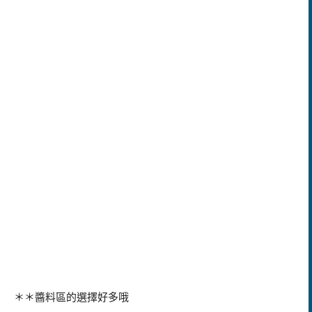
＊＊醬料區的選擇好多哦