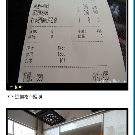
＊＊這價格不錯唄