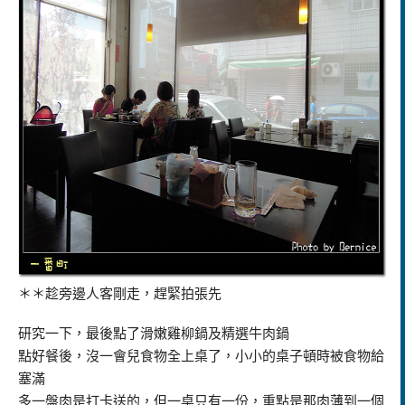
＊＊趁旁邊人客剛走，趕緊拍張先
研究一下，最後點了滑嫩雞柳鍋及精選牛肉鍋
點好餐後，沒一會兒食物全上桌了，小小的桌子頓時被食物給
塞滿
多一盤肉是打卡送的，但一桌只有一份，重點是那肉薄到一個