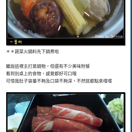
＊＊蔬菜火鍋料先下鍋煮啦
雖說這裡主打是鍋物，但還有不少美味附餐
看到別桌上的食物，感覺都好可口哦
可惜我肚子容量不夠及口袋不夠深，不然就都點來嚐嚐