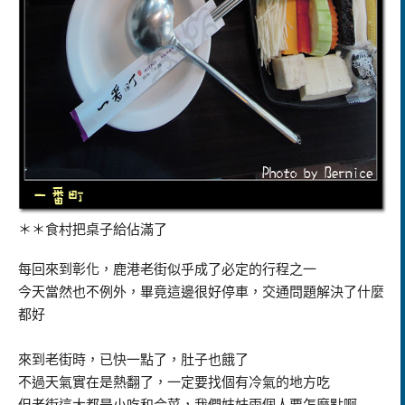
＊＊食村把桌子給佔滿了
每回來到彰化，鹿港老街似乎成了必定的行程之一
今天當然也不例外，畢竟這邊很好停車，交通問題解決了什麼
都好
來到老街時，已快一點了，肚子也餓了
不過天氣實在是熱翻了，一定要找個有冷氣的地方吃
但老街這大都是小吃和合菜，我們妺妹兩個人要怎麼點啊