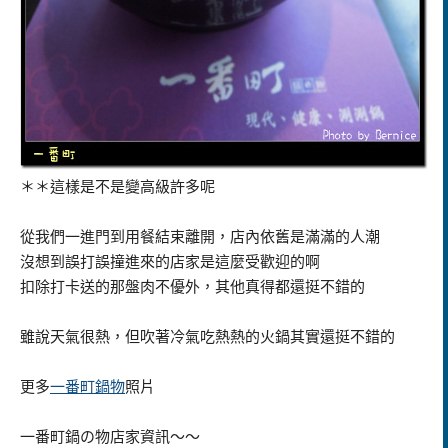
＊＊這樣是不是變高級許多呢
從我們一進門到用餐結束離開，店內依舊是滿滿的人潮
沒想到誤打誤撞進來的店家是這麼受歡迎的啊
扣除打卡送的那盤肉不優外，其他真得都還挺不錯的
雖說天氣很熱，但吹著冷氣吃熱熱的火鍋其實還挺不錯的
更多
一番町鍋物
照片
一番町鍋の物店家資訊～～