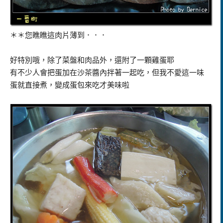
＊＊您瞧瞧這肉片薄到．．．
好特別哦，除了菜盤和肉品外，還附了一顆雞蛋耶
有不少人會把蛋加在沙茶醬內拌著一起吃，但我不愛這一味
蛋就直接煮，變成蛋包來吃才美味啦