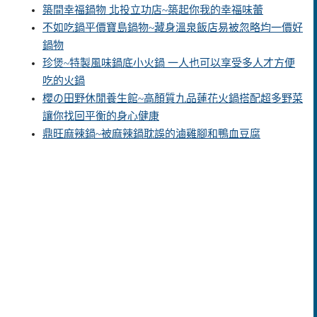
築間幸福鍋物 北投立功店~築起你我的幸福味蕾
不如吃鍋平價寶島鍋物~藏身溫泉飯店易被忽略均一價好
鍋物
珍煲~特製風味鍋底小火鍋 一人也可以享受多人才方便
吃的火鍋
櫻の田野休閒養生館~高顏質九品蓮花火鍋搭配超多野菜
讓你找回平衡的身心健康
鼎旺麻辣鍋~被麻辣鍋耽誤的滷雞腳和鴨血豆腐