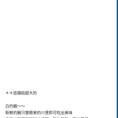
＊＊這腸結超大的
白灼蝦～～
新鮮的蝦只需簡單的川燙即可吃出美味