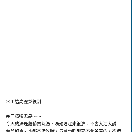
＊＊這高麗菜很甜
每日精選湯品～～
今天的湯是蘿蔔貢丸湯，湯頭喝起來很清，不會太油太鹹
蘿蔔和貢丸也都不錯吃哦，這蘿蔔吃起來不會苦苦的，不錯