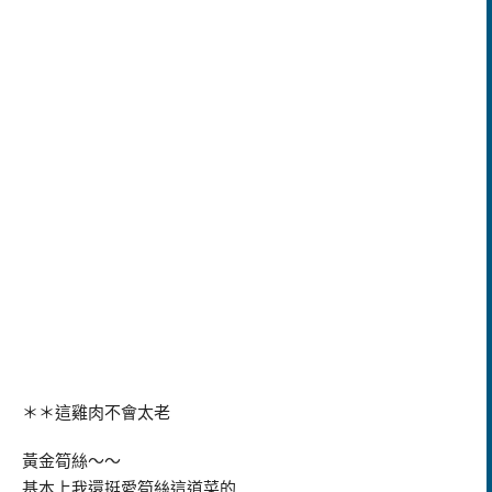
＊＊這雞肉不會太老
黃金筍絲～～
基本上我還挺愛筍絲這道菜的