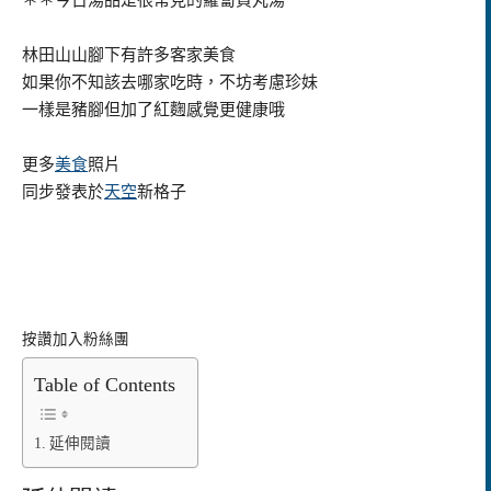
＊＊今日湯品是很常見的蘿蔔貢丸湯
林田山山腳下有許多客家美食
如果你不知該去哪家吃時，不坊考慮珍妹
一樣是豬腳但加了紅麴感覺更健康哦
更多
美食
照片
同步發表於
天空
新格子
按讚加入粉絲團
Table of Contents
延伸閱讀