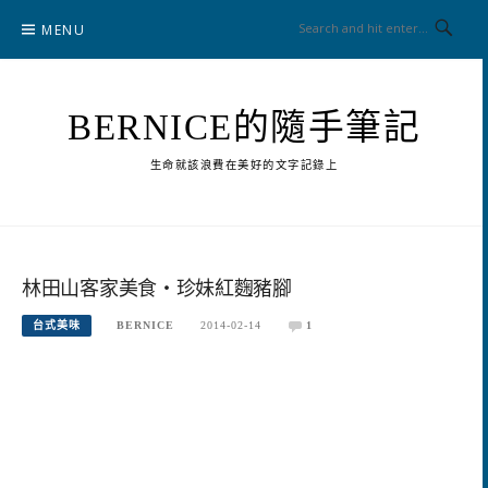
Skip
MENU
to
content
BERNICE的隨手筆記
生命就該浪費在美好的文字記錄上
林田山客家美食‧珍妹紅麴豬腳
台式美味
BERNICE
2014-02-14
1