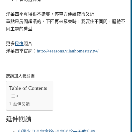
浮華四季真得很不錯耶，停車方便離夜市又近
重點是房間超讚的，下回再來羅東時，我要住不同間，體驗不
同主題的房型
更多
民宿
照片
浮華四季官網：
http://4seasons.yilanhomestay.tw/
按讚加入粉絲團
Table of Contents
延伸閱讀
延伸閱讀
山灣水月溫泉會館~溫泉消除一天的疲勞