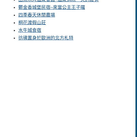
鬱金香城堡民宿~來當公主王子囉
四季春天休閒農場
桐花渡假山莊
水牛城食宿
彷彿置身於歐洲的北方札特