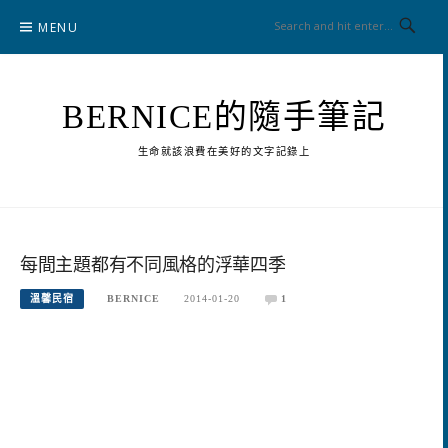
Skip
MENU
to
content
BERNICE的隨手筆記
生命就該浪費在美好的文字記錄上
每間主題都有不同風格的浮華四季
溫馨民宿
BERNICE
2014-01-20
1