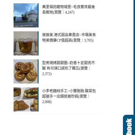
萬里福田竉物城堡~毛孩寶貝最後
長眠地(瀏覽：4,247)
猴猴美.港式甜品專賣店~市場美食
物美價廉CP值超高(瀏覽：3,705)
型男現烤甜甜圈~奶香十足甜而不
膩 有可頌口感吃了難忘(瀏覽：
2,372)
小李老麵純手工~小雙胞胎.酸菜包
超搶手一出鍋就被杪殺(瀏覽：
2,008)