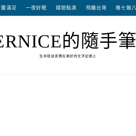
味蕾滿足
一夜好眠
嬉遊點滴
飛離台灣
雜七雜
ERNICE的隨手
生命就該浪費在美好的文字記錄上