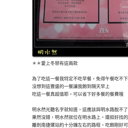
＊＊愛上冬戀有這兩款
為了吃這一餐我特定不吃早餐，免得午餐吃不下
沒想到這豐盛的一餐讓我飽到隔天早上
吃這一餐真超值耶，可以省下好多餐的餐費哦
明水然光聽名字就知道，這應該與明水路脫不了
果然沒錯，明水然就位在明水路上，還挺好找的
離劍南捷運站約十分鐘左右的路程，吃飽剛好可