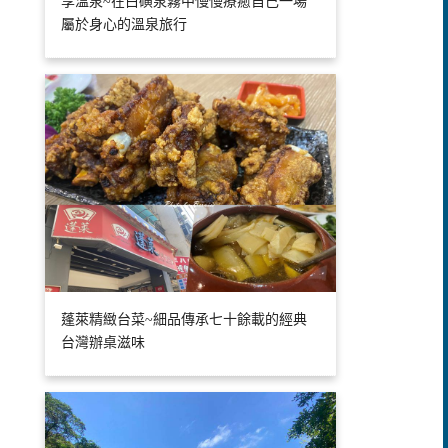
享溫泉~在白磺泉霧中慢慢療癒自己一場
屬於身心的溫泉旅行
蓬萊精緻台菜~細品傳承七十餘載的經典
台灣辦桌滋味