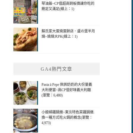
琴油飯~CP值超高銅板價讓你吃的
飽足又滿足(線上：1)
蘇氏家大蛋燒蛋餅店．盧の堡半月
燒~燒燒大PK(線上：1)
GA4熱門文章
Pasta à Pepe 佩佩奶奶的大份量義
大利便當~高CP值好味義大利麵
(瀏覽：6,480)
小媳婦鐵鍋燉~東北特色菜鐵鍋燉.
換一種方式吃火鍋的概念(瀏覽：
4,973)