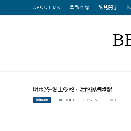
Skip
ABOUT ME
驚豔台灣
花兒開了
to
content
B
明水然~愛上冬戀‧活龍蝦海陸鍋
BERNICE
2013-12-06
1
飽飽鍋物