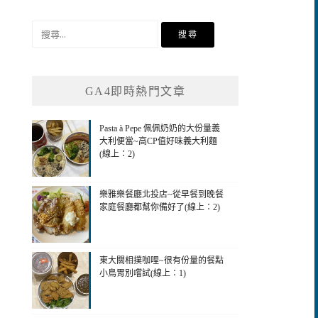
搜
尋
關
鍵
GA4即時熱門文章
字:
Pasta à Pepe 佩佩奶奶的大份量義
大利便當~高CP值好味義大利麵
(線上：2)
樂雅樂餐廳北投店~從早餐到晚餐
家庭餐廳都幫你備好了(線上：2)
東大關相撲咖哩~很有份量的餐點
小鳥胃別嚐試(線上：1)