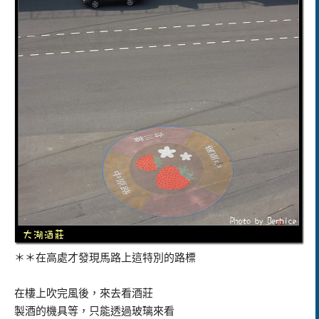
＊＊在高處才發現馬路上這特別的路標
在樓上吹完風後，來去看酒莊
製酒的機具等，只能透過玻璃來看