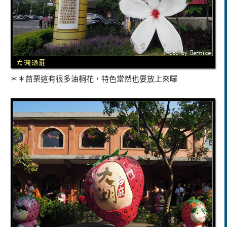
＊＊苗栗這有很多油桐花，特色當然也要放上來囉