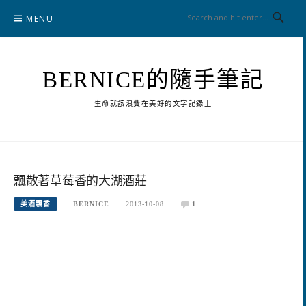
Skip
MENU
to
content
BERNICE的隨手筆記
生命就該浪費在美好的文字記錄上
飄散著草莓香的大湖酒莊
美酒飄香
BERNICE
2013-10-08
1