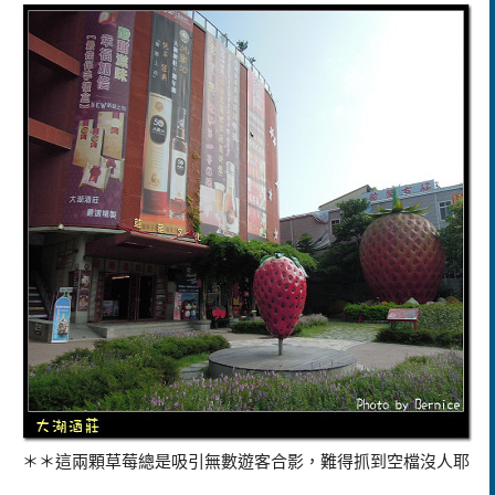
＊＊這兩顆草莓總是吸引無數遊客合影，難得抓到空檔沒人耶