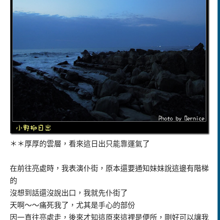
＊＊厚厚的雲層，看來這日出只能靠運氣了
在前往亮處時，我表演仆街，原本還要通知妹妹說這邊有階梯
的
沒想到話還沒說出口，我就先仆街了
天啊～～痛死我了，尤其是手心的部份
因一直往亮處走，後來才知這原來這裡是便所，剛好可以讓我