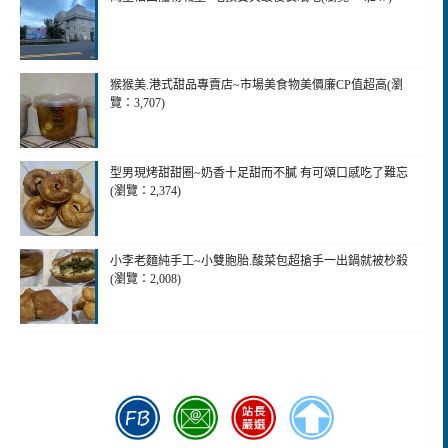
猴猴美.港式甜品專賣店~市場美食物美價廉CP值超高(瀏
覽：3,707)
型男現烤甜甜圈~奶香十足甜而不膩 有可頌口感吃了難忘
(瀏覽：2,374)
小李老麵純手工~小雙胞胎.酸菜包超搶手一出鍋就被杪殺
(瀏覽：2,008)