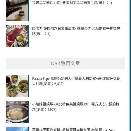
福峰黑蒜頭活力酒~全國獨步黑蒜頭養生酒(線上：1)
肉次方 燒肉放題台北峨眉店~進擊の肉 現切肋眼牛排爽爽
吃(線上：1)
GA4熱門文章
Pasta à Pepe 佩佩奶奶的大份量義大利便當~高CP值好味義
大利麵(瀏覽：6,487)
小媳婦鐵鍋燉~東北特色菜鐵鍋燉.換一種方式吃火鍋的概
念(瀏覽：4,973)
萬里福田竉物城堡~毛孩寶貝最後長眠地(瀏覽：4,247)