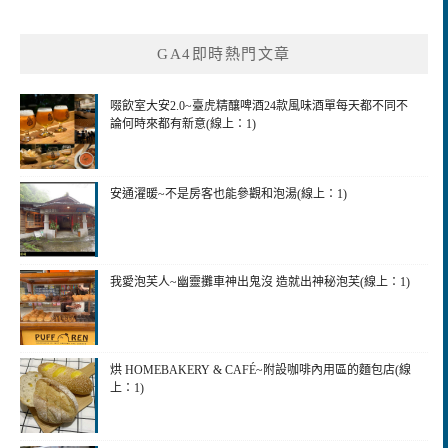
關
鍵
GA4即時熱門文章
字:
啜飲室大安2.0~臺虎精釀啤酒24款風味酒單每天都不同不
論何時來都有新意(線上：1)
安通濯暖~不是房客也能參觀和泡湯(線上：1)
我愛泡芙人~幽靈攤車神出鬼沒 造就出神秘泡芙(線上：1)
烘 HOMEBAKERY & CAFÉ~附設咖啡內用區的麵包店(線
上：1)