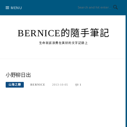
Skip
MENU
to
content
BERNICE的隨手筆記
生命就該浪費在美好的文字記錄上
小野柳日出
山海之戀
BERNICE
2013-10-05
1