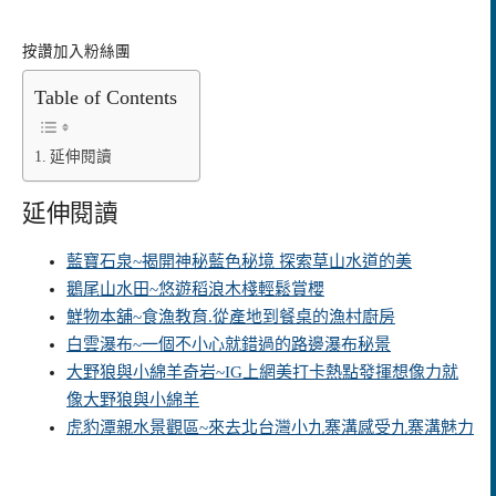
按讚加入粉絲團
Table of Contents
延伸閱讀
延伸閱讀
藍寶石泉~揭開神秘藍色秘境 探索草山水道的美
鵝尾山水田~悠遊稻浪木棧輕鬆賞櫻
鮮物本舖~食漁教育.從產地到餐桌的漁村廚房
白雲瀑布~一個不小心就錯過的路邊瀑布秘景
大野狼與小綿羊奇岩~IG上網美打卡熱點發揮想像力就
像大野狼與小綿羊
虎豹潭親水景觀區~來去北台灣小九寨溝感受九寨溝魅力