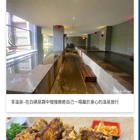
享溫泉~在白磺泉霧中慢慢療癒自己一場屬於身心的溫泉旅行