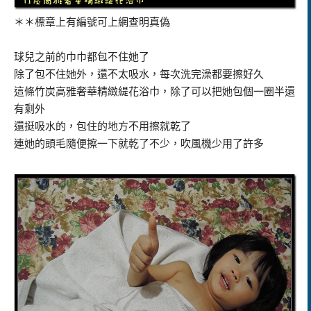
＊＊標章上有編號可上網查明真偽
球兒之前的巾巾都包不住她了
除了包不住她外，還不太吸水，每次洗完澡都要擦好久
這條竹炭高雅奢華精緻緹花浴巾，除了可以把她包個一圈半還
有剩外
還挺吸水的，包住的地方不用擦就乾了
連她的頭毛隨便擦一下就乾了不少，吹風機少用了許多