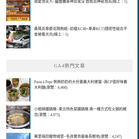
我愛泡芙人~幽靈攤車神出鬼沒 造就出神秘泡芙(線上：1)
桑瑪克尊爵克隔熱紙~前檔XC40+車身KC15隱密性組合不
會被看光光(線上：1)
GA4熱門文章
Pasta à Pepe 佩佩奶奶的大份量義大利便當~高CP值好味義
大利麵(瀏覽：6,468)
小媳婦鐵鍋燉~東北特色菜鐵鍋燉.換一種方式吃火鍋的概
念(瀏覽：4,973)
萬里福田竉物城堡~毛孩寶貝最後長眠地(瀏覽：4,247)