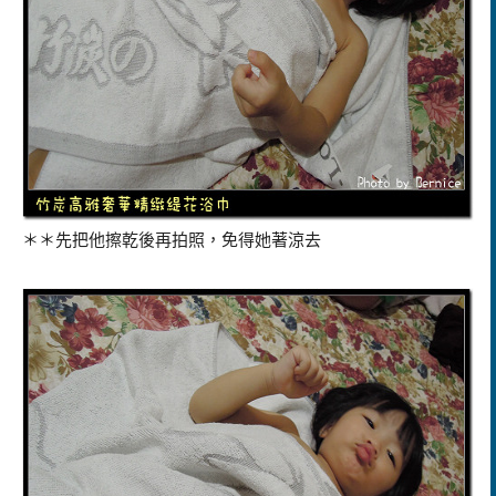
＊＊先把他擦乾後再拍照，免得她著涼去