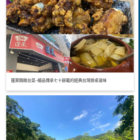
蓬萊精緻台菜~細品傳承七十餘載的經典台灣辦桌滋味