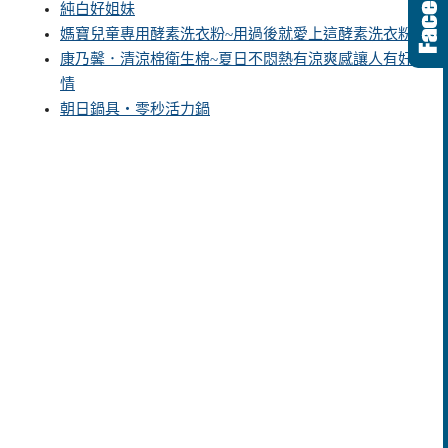
純白好姐妹
媽寶兒童專用酵素洗衣粉~用過後就愛上這酵素洗衣粉
康乃馨．清涼棉衛生棉~夏日不悶熱有涼爽感讓人有好心
情
朝日鍋具‧零秒活力鍋