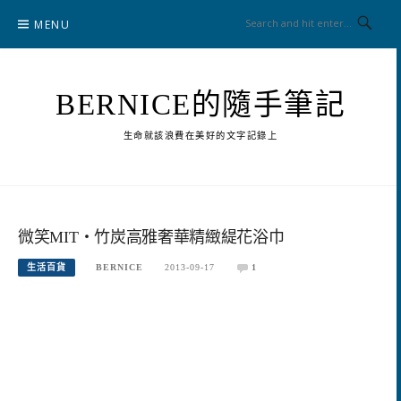
Skip
MENU
to
content
BERNICE的隨手筆記
生命就該浪費在美好的文字記錄上
微笑MIT‧竹炭高雅奢華精緻緹花浴巾
生活百貨
BERNICE
2013-09-17
1