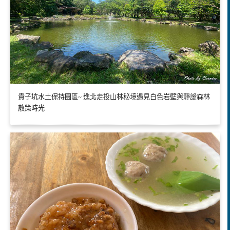
貴子坑水土保持園區~ 進北走投山林秘境遇見白色岩壁與靜謐森林
散策時光