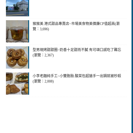
猴猴美.港式甜品專賣店~市場美食物美價廉CP值超高(瀏
覽：3,696)
型男現烤甜甜圈~奶香十足甜而不膩 有可頌口感吃了難忘
(瀏覽：2,367)
小李老麵純手工~小雙胞胎.酸菜包超搶手一出鍋就被杪殺
(瀏覽：2,008)