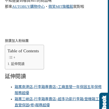
不知道要到哪買MIT的商品嗎
那來
AUTOBUY購物中心
‧
微笑MIT旗艦館
就對啦
按讚加入粉絲團
Table of Contents
延伸閱讀
延伸閱讀
箱寓南港店-行李箱專賣店~工廠直營一年保固五年保修
服務超優
箱寓三峽店-行李箱專賣店~超多功能行李箱/登機箱工廠
直營保固(修)服務超優