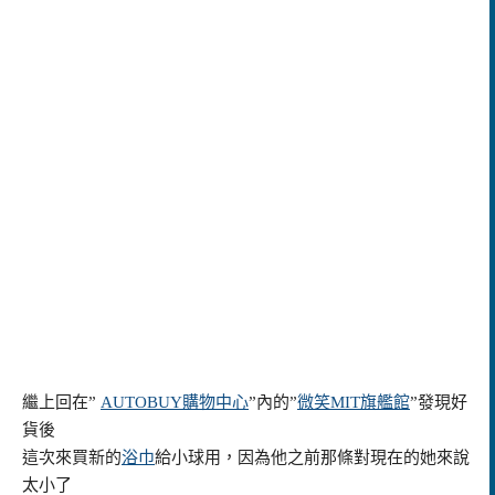
繼上回在”
AUTOBUY購物中心
”內的”
微笑MIT旗艦館
”發現好
貨後
這次來買新的
浴巾
給小球用，因為他之前那條對現在的她來說
太小了