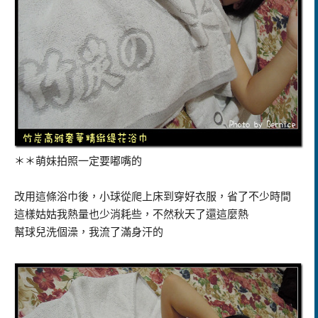
＊＊萌妹拍照一定要嘟嘴的
改用這條浴巾後，小球從爬上床到穿好衣服，省了不少時間
這樣姑姑我熱量也少消耗些，不然秋天了還這麼熱
幫球兒洗個澡，我流了滿身汗的