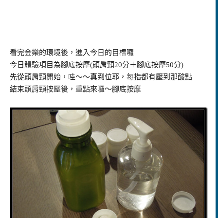
看完金樂的環境後，進入今日的目標囉
今日體驗項目為腳底按摩
(
頭肩頸
20
分＋腳底按摩
50
分
)
先從頭肩頸開始，哇～～真到位耶，每指都有壓到那酸點
結束頭肩頸按壓後，重點來囉～腳底按摩