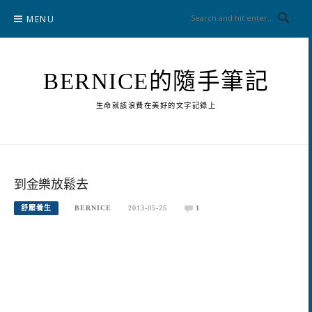
Skip
MENU
to
content
BERNICE的隨手筆記
生命就該浪費在美好的文字記錄上
到金樂放鬆去
舒壓養生
BERNICE
2013-05-25
1