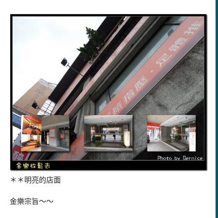
＊＊明亮的店面
金樂宗旨～～