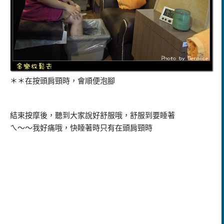
＊＊在按頭肩頸時，會順便泡腳
結束按摩後，聽到大家說好舒服哦，舒服到要睡著
ㄟ～～我好痛哦，快睡著時只有在頭肩頸時