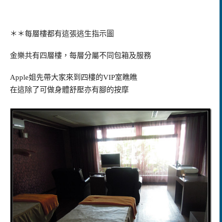
＊＊每層樓都有這張逃生指示圖
金樂共有四層樓，每層分屬不同包箱及服務
Apple
姐先帶大家來到四樓的
VIP
室瞧瞧
在這除了可做身體舒壓亦有腳的按摩