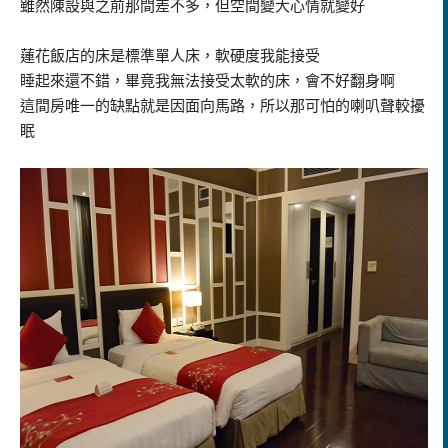
雖然陳設與之前那間差不多，但空間變大心情就變好
蓮花飯店的床是標準單人床，軟硬度我能接受
睡起來還不錯，畢竟我無法接受太軟的床，會不好翻身啊
這間房唯一的缺點就是因面向馬路，所以那可怕的喇叭聲較擾
眠