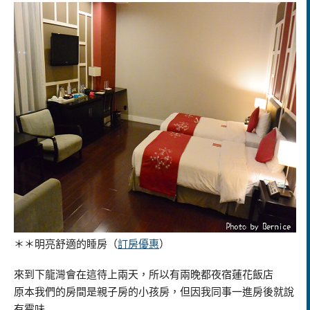
＊＊明亮舒適的睡房
（
訂房優惠
）
來到下龍灣會在這待上兩天，所以有兩晚都夜宿蓮花飯店
原本我們的房間是親子房的小孩房，但因我同事一進房後就說
有霉味