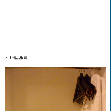
＊＊備品很齊