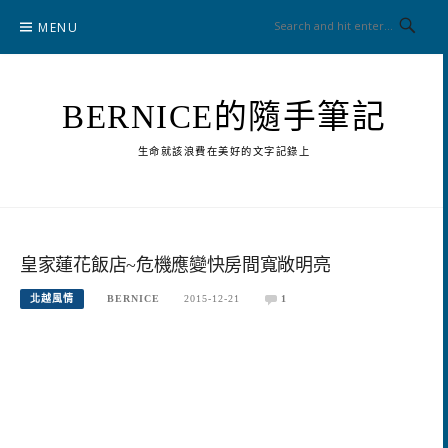
Skip
MENU
to
content
BERNICE的隨手筆記
生命就該浪費在美好的文字記錄上
皇家蓮花飯店~危機應變快房間寬敞明亮
北越風情
BERNICE
2015-12-21
1