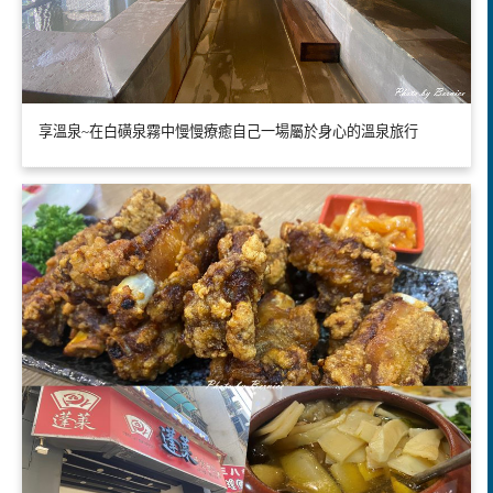
享溫泉~在白磺泉霧中慢慢療癒自己一場屬於身心的溫泉旅行