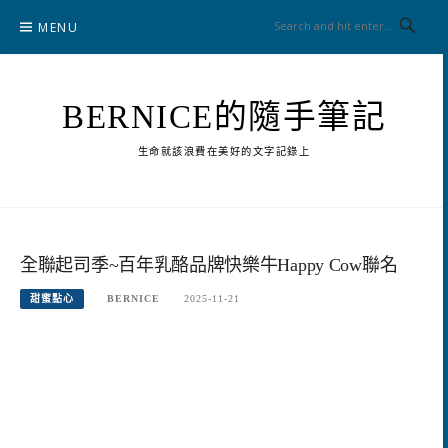
Skip
MENU
to
content
BERNICE的隨手筆記
生命就該浪費在美好的文字記錄上
全聯起司季~百年乳酪品牌快樂牛Happy Cow聯名
甜蜜點心
BERNICE
2025-11-21