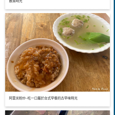
散策時光
阿雲米粉炒~吃一口屬於台式早餐的古早味時光