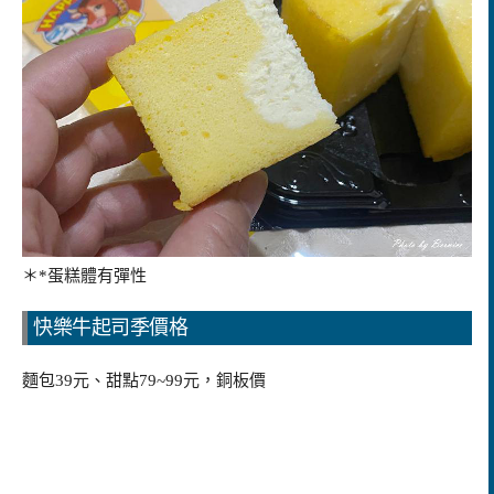
＊*蛋糕體有彈性
快樂牛起司季價格
麵包39元
、甜點79~
99元，銅板價