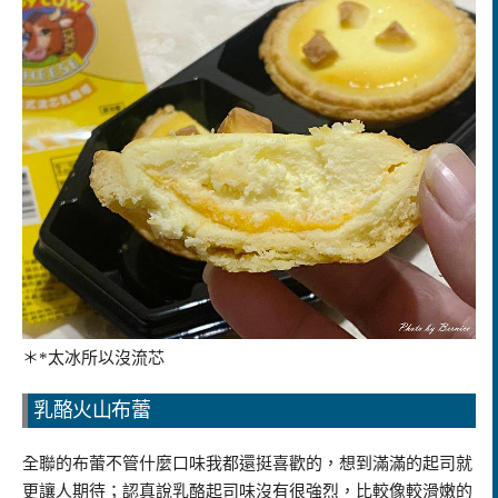
＊*太冰所以沒流芯
乳酪火山布蕾
全聯的布蕾不管什麼口味我都還挺喜歡的，想到滿滿的起司就
更讓人期待；認真說乳酪起司味沒有很強烈，比較像較滑嫩的