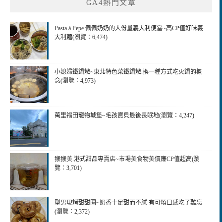
GA4熱門文章
Pasta à Pepe 佩佩奶奶的大份量義大利便當~高CP值好味義
大利麵(瀏覽：6,474)
小媳婦鐵鍋燉~東北特色菜鐵鍋燉.換一種方式吃火鍋的概
念(瀏覽：4,973)
萬里福田竉物城堡~毛孩寶貝最後長眠地(瀏覽：4,247)
猴猴美.港式甜品專賣店~市場美食物美價廉CP值超高(瀏
覽：3,701)
型男現烤甜甜圈~奶香十足甜而不膩 有可頌口感吃了難忘
(瀏覽：2,372)