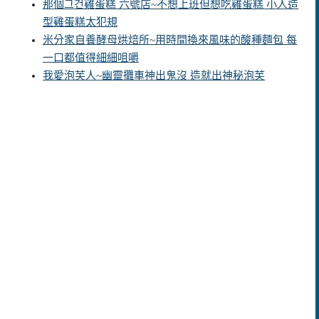
那個그건雞蛋糕 六號店~不想上班但想吃雞蛋糕 小人造
型雞蛋糕太犯規
米分家自養酵母烘焙所~用時間換來風味的酸種麵包 每
一口都值得細細咀嚼
我愛泡芙人~幽靈攤車神出鬼沒 造就出神秘泡芙