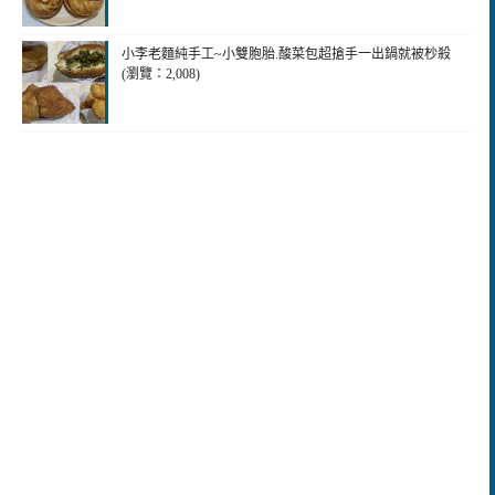
小李老麵純手工~小雙胞胎.酸菜包超搶手一出鍋就被杪殺
(瀏覽：2,008)