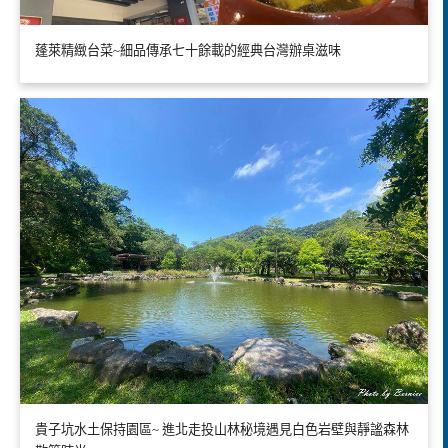
蓬萊精緻台菜~細品傳承七十餘載的經典台灣辦桌滋味
貴子坑水土保持園區~ 進北走投山林秘境遇見白色岩壁與靜謐森林