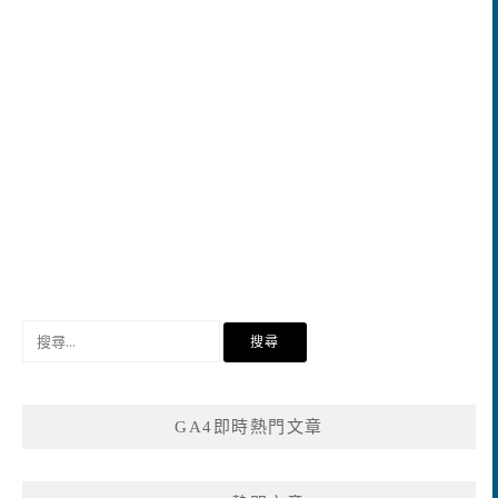
搜
尋
關
鍵
GA4即時熱門文章
字: