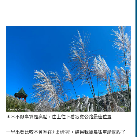
＊＊不厭亭算是高點，由上往下看寂寞公路最佳位置
一早出發比較不會塞在九份那裡，結果我被烏龜車給耽誤了