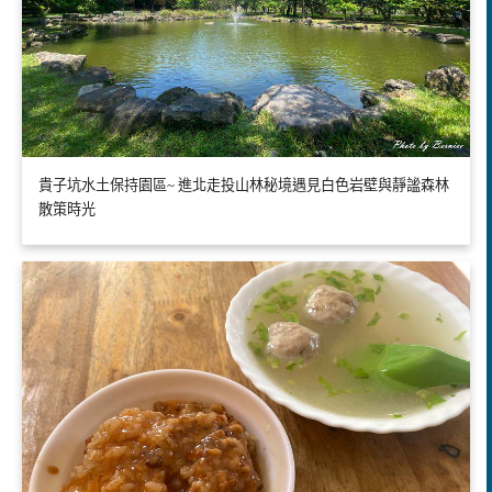
貴子坑水土保持園區~ 進北走投山林秘境遇見白色岩壁與靜謐森林
散策時光