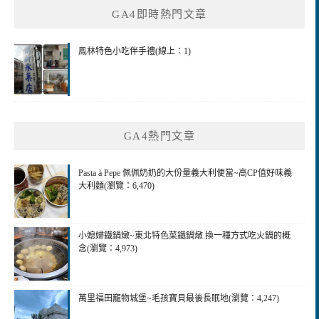
GA4即時熱門文章
字:
鳯林特色小吃伴手禮(線上：1)
GA4熱門文章
Pasta à Pepe 佩佩奶奶的大份量義大利便當~高CP值好味義
大利麵(瀏覽：6,470)
小媳婦鐵鍋燉~東北特色菜鐵鍋燉.換一種方式吃火鍋的概
念(瀏覽：4,973)
萬里福田竉物城堡~毛孩寶貝最後長眠地(瀏覽：4,247)