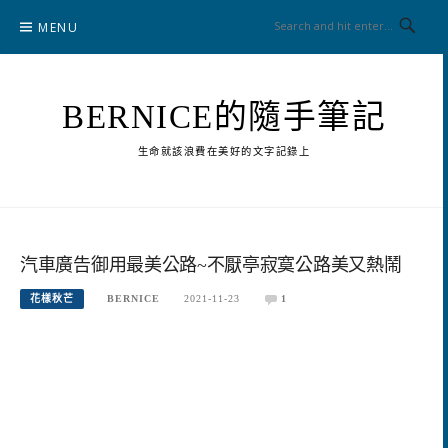
Skip
MENU
to
content
BERNICE的隨手筆記
生命就該浪費在美好的文字記錄上
汽車廣告御用最美公路~不厭亭寂寞公路美又熱鬧
花樣秋芒
BERNICE
2021-11-23
1