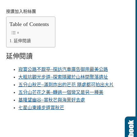
按讚加入粉絲團
Table of Contents
延伸閱讀
延伸閱讀
寂寞公路不厭亭~探訪汽車廣告御用最美公路
大粗坑觀光步道~探索隱藏於山林間聚落遺址
五分山秋芒~滿到炸出的芒花 隨處都可拍出大片
五分山芒花之美~轉過一個彎又是另一種美
基隆望幽谷~賞秋芒與海景好去處
七星山東峰步道賞秋芒