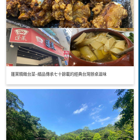
蓬萊精緻台菜~細品傳承七十餘載的經典台灣辦桌滋味