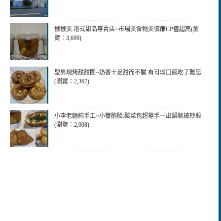
猴猴美.港式甜品專賣店~市場美食物美價廉CP值超高(瀏
覽：3,699)
型男現烤甜甜圈~奶香十足甜而不膩 有可頌口感吃了難忘
(瀏覽：2,367)
小李老麵純手工~小雙胞胎.酸菜包超搶手一出鍋就被杪殺
(瀏覽：2,008)