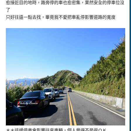
愈接近目的地時，路旁停的車也愈密集，果然安全的停車位沒
了
只好往遠一點去找，畢竟我不愛把車亂停影響道路的寛度
＊＊這樣停車會影響往來車輛，個人覺得不是很ＯＫ