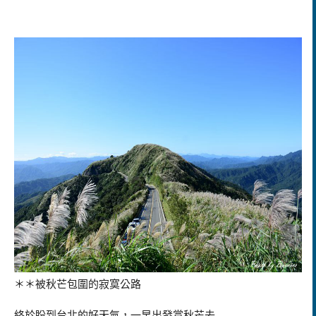
＊＊被秋芒包圍的寂寞公路
終於盼到台北的好天氣，一早出發賞秋芒去