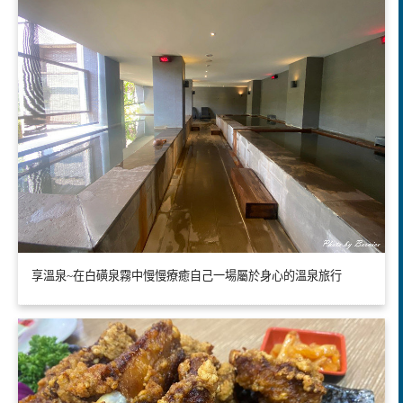
享溫泉~在白磺泉霧中慢慢療癒自己一場屬於身心的溫泉旅行