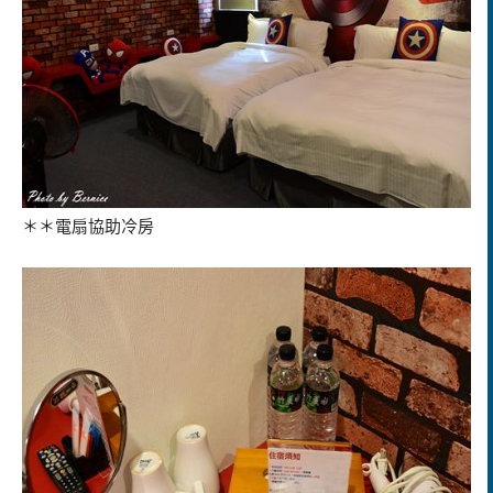
＊＊電扇協助冷房