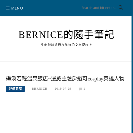
Skip
MENU
to
content
BERNICE的隨手筆記
生命就該浪費在美好的文字記錄上
礁溪若輕溫泉飯店~漫威主題房還可cosplay英雄人物
舒適商旅
BERNICE
2019-07-29
1