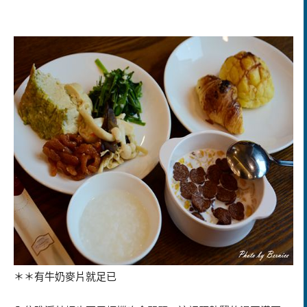
＊＊有牛奶麥片就足已