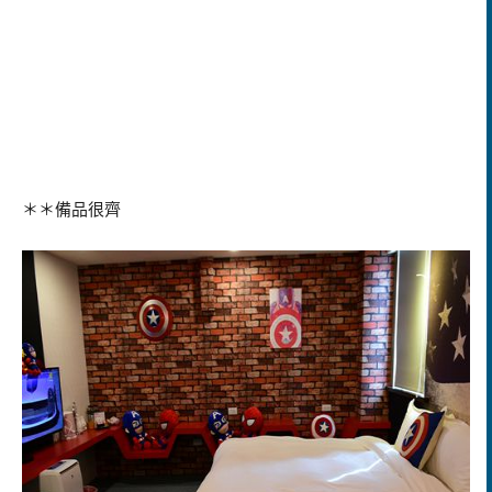
＊＊備品很齊