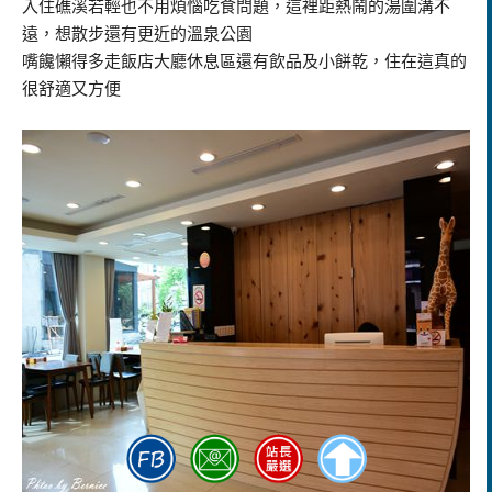
入住礁溪若輕也不用煩惱吃食問題，這裡距熱鬧的湯圍溝不
遠，想散步還有更近的溫泉公園
嘴饞懶得多走飯店大廳休息區還有飲品及小餅乾，住在這真的
很舒適又方便