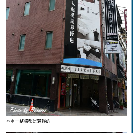
＊＊一整棟都是若輕的