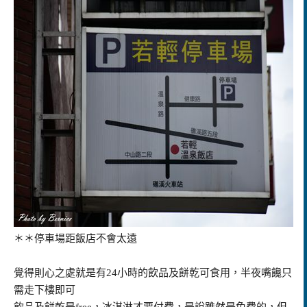
＊＊停車場距飯店不會太遠
覺得則心之處就是有24小時的飲品及餅乾可食用，半夜嘴饞只
需走下樓即可
飲品及餅乾是free，冰淇淋才要付費，是說雖然是免費的，但