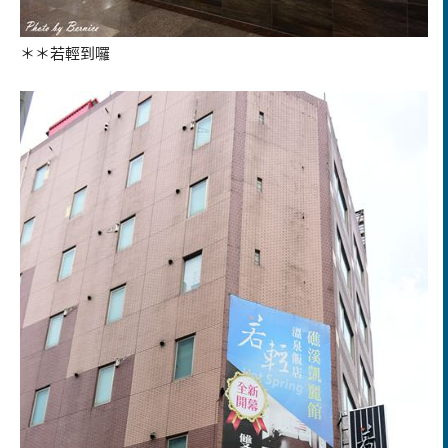
＊＊若輕到囉