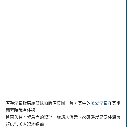
若輕溫泉飯店屬艾玹爾飯店集團一員，其中的
多愛溫泉
在其剛
開幕時我有住過
這回入住若輕房內的湯池一樣讓人滿意，來礁溪就是要住溫泉
飯店泡美人湯才過癮