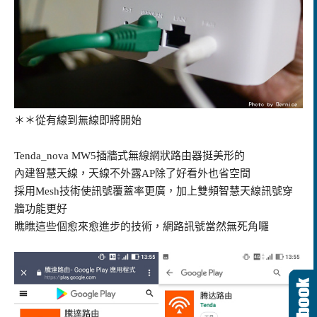
＊＊從有線到無線即將開始
Tenda_nova MW5插牆式無線網狀路由器挺美形的
內建智慧天線，天線不外露AP除了好看外也省空間
採用Mesh技術使訊號覆蓋率更廣，加上雙頻智慧天線訊號穿
牆功能更好
瞧瞧這些個愈來愈進步的技術，網路訊號當然無死角囉