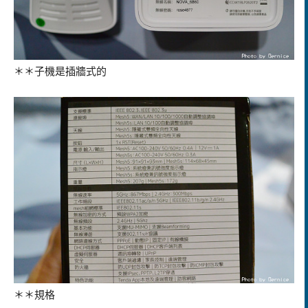
＊＊子機是插牆式的
＊＊規格