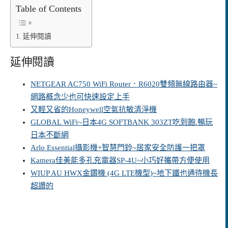
Table of Contents
延伸閱讀
延伸閱讀
NETGEAR AC750 WiFi Router．R6020雙頻無線路由器~
網路概念少也可快速設定上手
又輕又省的Honeywell空氣抗敏清淨機
GLOBAL WiFi~日本4G SOFTBANK 303ZT吃到飽.暢玩
日本不斷網
Arlo Essential攝影機+智慧門鈴~居家安全防護一把罩
Kamera佳美能多孔充電器SP-4U~小巧好攜帶方便使用
WIUP AU HWX金鑽機 (4G LTE機型)~地下鐵也通待機長
超讚的