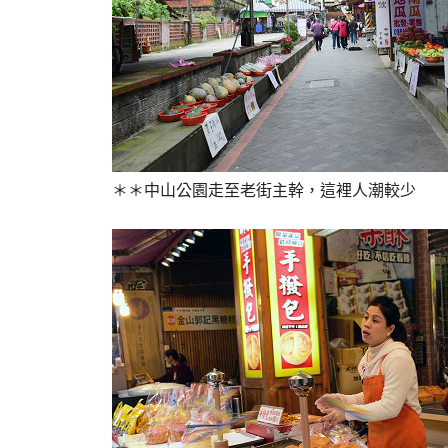
＊＊中山公園走至老街主幹，這裡人潮較少