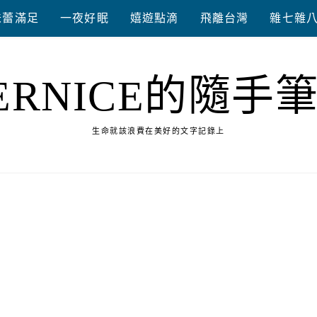
味蕾滿足
一夜好眠
嬉遊點滴
飛離台灣
雜七雜
ERNICE的隨手
生命就該浪費在美好的文字記錄上