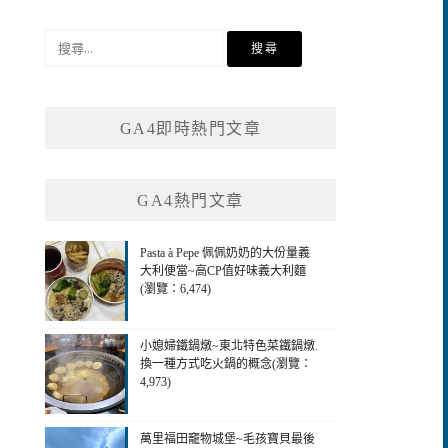
搜
尋
關
鍵
GA4即時熱門文章
字:
GA4熱門文章
Pasta à Pepe 佩佩奶奶的大份量義
大利便當~高CP值好味義大利麵
(瀏覽：6,474)
小媳婦鐵鍋燉~東北特色菜鐵鍋燉.
換一種方式吃火鍋的概念(瀏覽：
4,973)
萬里福田竉物城堡~毛孩寶貝最後