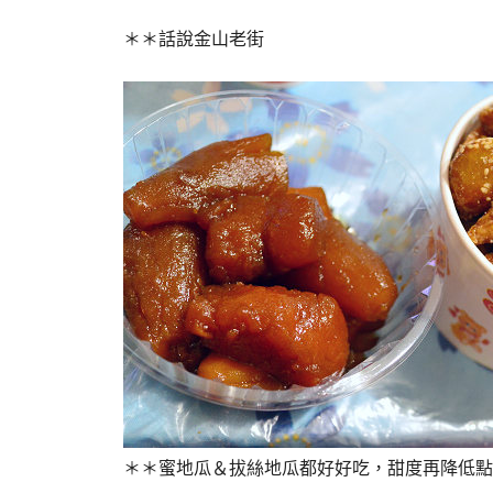
＊＊話說金山老街
＊＊蜜地
瓜＆拔絲地瓜都好好吃，甜度再降低點