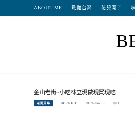
Skip
ABOUT ME
驚豔台灣
花兒開了
to
content
B
金山老街~小吃林立現做現買現吃
BERNICE
2019-04-06
1
老街風華