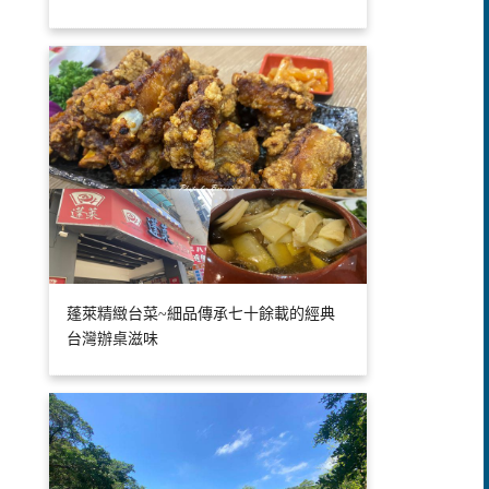
蓬萊精緻台菜~細品傳承七十餘載的經典
台灣辦桌滋味