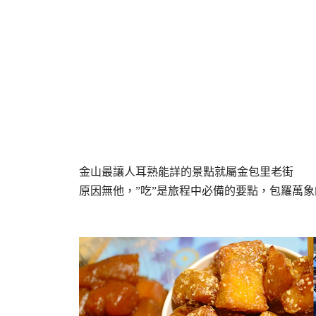
金山最讓人耳熟能詳的景點就屬金包里老街
原因無他，”吃”是旅程中必備的要點，包羅萬