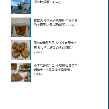
長眠地(瀏覽：4,247)
猴猴美.港式甜品專賣店~市場美食
物美價廉CP值超高(瀏覽：3,701)
型男現烤甜甜圈~奶香十足甜而不
膩 有可頌口感吃了難忘(瀏覽：
2,372)
小李老麵純手工~小雙胞胎.酸菜包
超搶手一出鍋就被杪殺(瀏覽：
2,008)