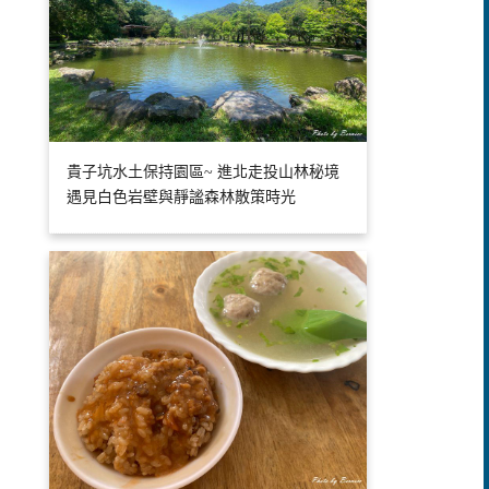
貴子坑水土保持園區~ 進北走投山林秘境
遇見白色岩壁與靜謐森林散策時光