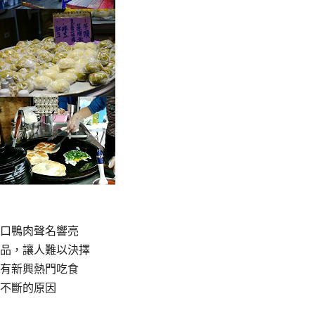
口鴨肉聲名響亮
品，讓人難以決擇
有新興熱門吃食
不斷的原因