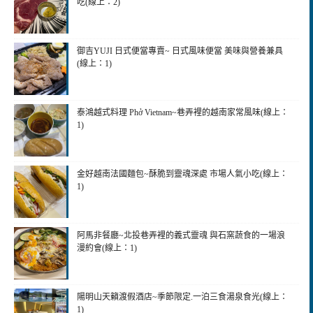
吃(線上：2)
御吉YUJI 日式便當專賣~ 日式風味便當 美味與營養兼具
(線上：1)
泰鴻越式料理 Phở Vietnam~巷弄裡的越南家常風味(線上：
1)
金好越南法國麵包~酥脆到靈魂深處 市場人氣小吃(線上：
1)
阿馬非餐廳~北投巷弄裡的義式靈魂 與石窯蔬食的一場浪
漫約會(線上：1)
陽明山天籟渡假酒店~季節限定.一泊三食湯泉食光(線上：
1)