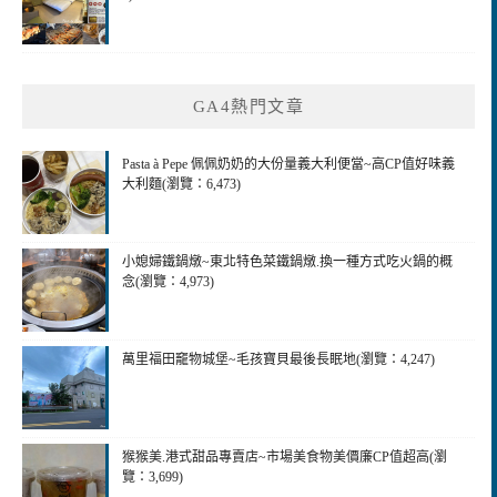
GA4熱門文章
Pasta à Pepe 佩佩奶奶的大份量義大利便當~高CP值好味義
大利麵(瀏覽：6,473)
小媳婦鐵鍋燉~東北特色菜鐵鍋燉.換一種方式吃火鍋的概
念(瀏覽：4,973)
萬里福田竉物城堡~毛孩寶貝最後長眠地(瀏覽：4,247)
猴猴美.港式甜品專賣店~市場美食物美價廉CP值超高(瀏
覽：3,699)