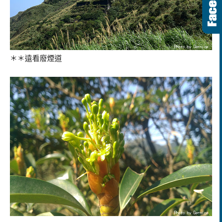
＊＊遠看廢煙道