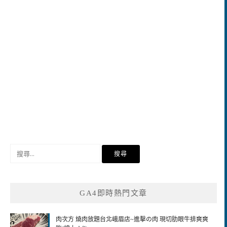
搜
尋
關
鍵
GA4即時熱門文章
字:
肉次方 燒肉放題台北峨眉店~進擊の肉 現切肋眼牛排爽爽