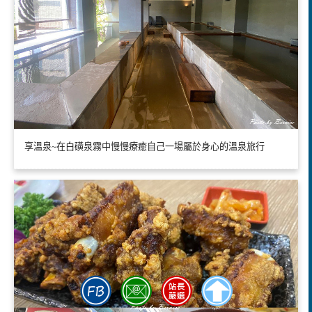
享溫泉~在白磺泉霧中慢慢療癒自己一場屬於身心的溫泉旅行