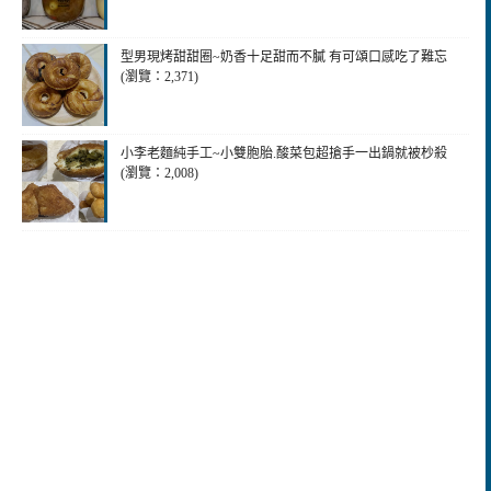
型男現烤甜甜圈~奶香十足甜而不膩 有可頌口感吃了難忘
(瀏覽：2,371)
小李老麵純手工~小雙胞胎.酸菜包超搶手一出鍋就被杪殺
(瀏覽：2,008)