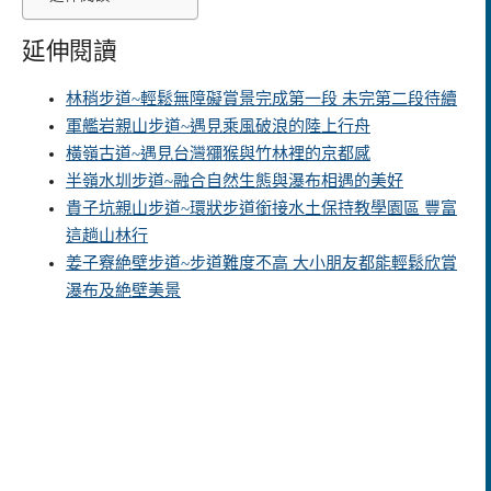
延伸閱讀
林稍步道~輕鬆無障礙賞景完成第一段 未完第二段待續
軍艦岩親山步道~遇見乘風破浪的陸上行舟
橫嶺古道~遇見台灣獼猴與竹林裡的京都感
半嶺水圳步道~融合自然生態與瀑布相遇的美好
貴子坑親山步道~環狀步道銜接水土保持教學園區 豐富
這趟山林行
姜子竂絶壁步道~步道難度不高 大小朋友都能輕鬆欣賞
瀑布及絶壁美景