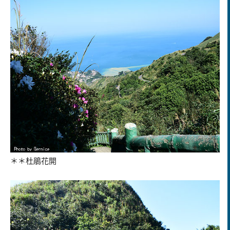
＊＊杜鵑花開