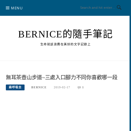
Skip
MENU
to
content
BERNICE的隨手筆記
生命就該浪費在美好的文字記錄上
無耳茶壺山步道~三處入口腳力不同你喜歡哪一段
森呼吸去
BERNICE
2019-02-17
1