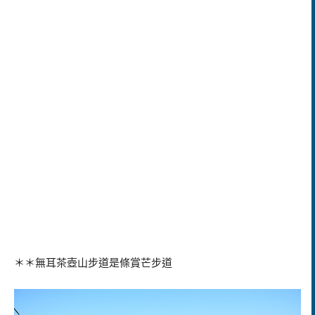
＊＊無耳茶壺山步道是條賞芒步道