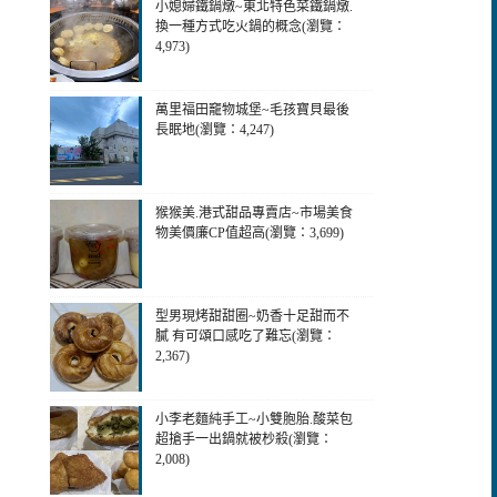
小媳婦鐵鍋燉~東北特色菜鐵鍋燉.
換一種方式吃火鍋的概念(瀏覽：
4,973)
萬里福田竉物城堡~毛孩寶貝最後
長眠地(瀏覽：4,247)
猴猴美.港式甜品專賣店~市場美食
物美價廉CP值超高(瀏覽：3,699)
型男現烤甜甜圈~奶香十足甜而不
膩 有可頌口感吃了難忘(瀏覽：
2,367)
小李老麵純手工~小雙胞胎.酸菜包
超搶手一出鍋就被杪殺(瀏覽：
2,008)