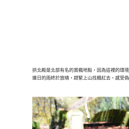
拱北殿是北部有名的賞楓地點，因為這裡的環境
連日的雨終於放晴，趕緊上山找楓紅去，感受偽