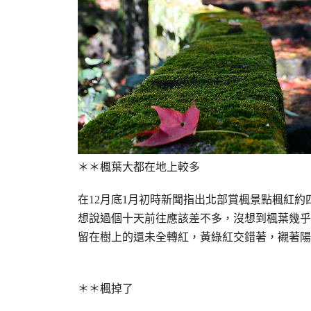
＊＊楓葉大都在地上較多
在12月底1月初時新聞指出北部賞楓景點楓紅約
想說過個十天前往應該差不多，沒想到楓葉幾乎
留在樹上的還未全轉紅，黃綠紅交錯著，襯著陽
＊＊楓掉了