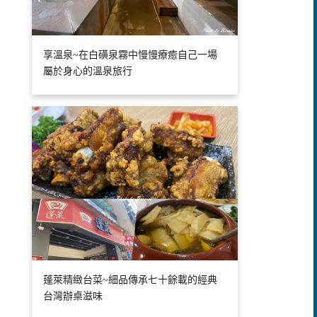
享溫泉~在白磺泉霧中慢慢療癒自己一場
屬於身心的溫泉旅行
蓬萊精緻台菜~細品傳承七十餘載的經典
台灣辦桌滋味