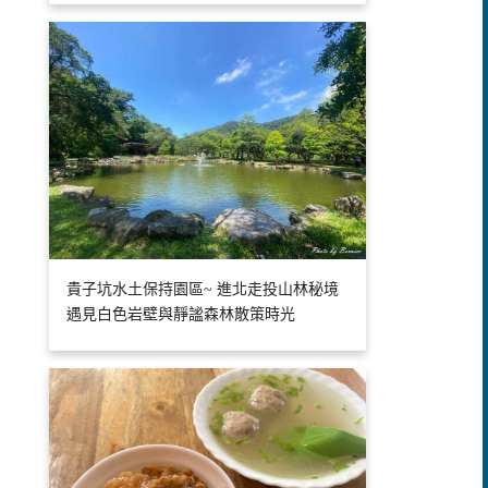
貴子坑水土保持園區~ 進北走投山林秘境
遇見白色岩壁與靜謐森林散策時光