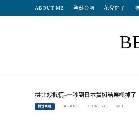
Skip
ABOUT ME
驚豔台灣
花兒開了
to
content
B
拱北殿楓情~一秒到日本賞楓結果楓掉了
BERNICE
2019-01-13
1
楓情萬種