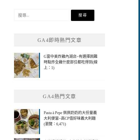
搜
尋
關
鍵
GA4即時熱門文章
字:
G富中美炸雞內湖店~有選擇困難
時點炸全雞什麼部位都吃得到(線
上：1)
GA4熱門文章
Pasta à Pepe 佩佩奶奶的大份量義
大利便當~高CP值好味義大利麵
(瀏覽：6,471)