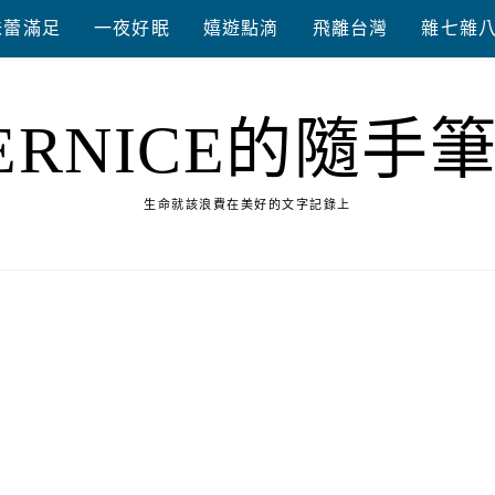
味蕾滿足
一夜好眠
嬉遊點滴
飛離台灣
雜七雜
ERNICE的隨手
生命就該浪費在美好的文字記錄上