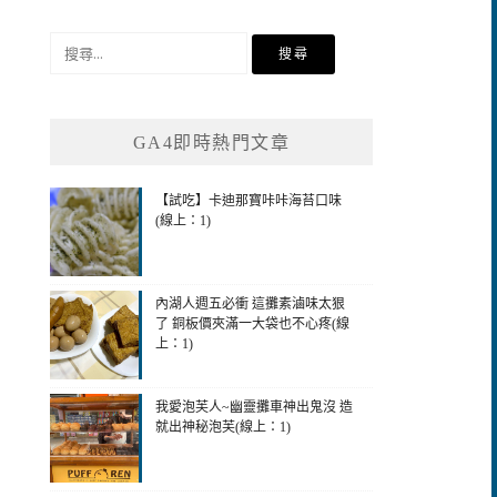
搜
尋
關
鍵
GA4即時熱門文章
字:
【試吃】卡迪那寶咔咔海苔口味
(線上：1)
內湖人週五必衝 這攤素滷味太狠
了 銅板價夾滿一大袋也不心疼(線
上：1)
我愛泡芙人~幽靈攤車神出鬼沒 造
就出神秘泡芙(線上：1)