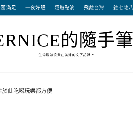
味蕾滿足
一夜好眠
嬉遊點滴
飛離台灣
雜七雜
ERNICE的隨手
生命就該浪費在美好的文字記錄上
入住於此吃喝玩樂都方便