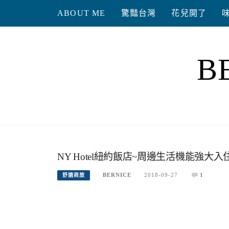
Skip
ABOUT ME
驚豔台灣
花兒開了
to
content
B
NY Hotel紐約飯店~周邊生活機能強大
BERNICE
2018-09-27
1
舒適商旅