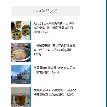
GA4熱門文章
Pasta à Pepe 佩佩奶奶的大份量義
大利便當~高CP值好味義大利麵
(瀏覽：6,473)
小媳婦鐵鍋燉~東北特色菜鐵鍋燉.
換一種方式吃火鍋的概念(瀏覽：
4,973)
萬里福田竉物城堡~毛孩寶貝最後
長眠地(瀏覽：4,247)
猴猴美.港式甜品專賣店~市場美食
物美價廉CP值超高(瀏覽：3,699)