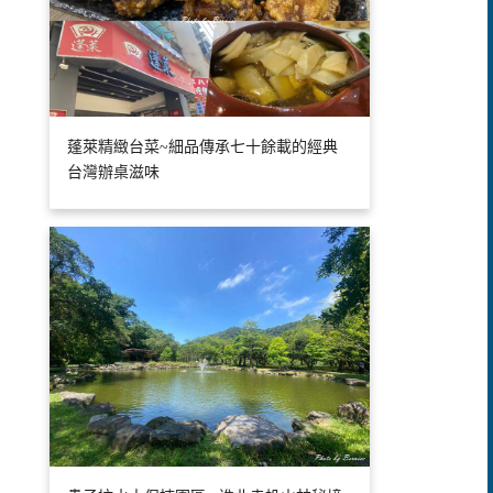
蓬萊精緻台菜~細品傳承七十餘載的經典
台灣辦桌滋味