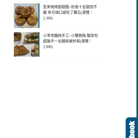
型男現烤甜甜圈~奶香十足甜而不
膩 有可頌口感吃了難忘(瀏覽：
2,369)
小李老麵純手工~小雙胞胎.酸菜包
超搶手一出鍋就被杪殺(瀏覽：
2,008)