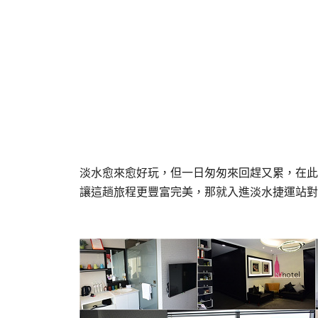
淡水愈來愈好玩，但一日匆匆來回趕又累，在此
讓這趟旅程更豐富完美，那就入進淡水捷運站對面的