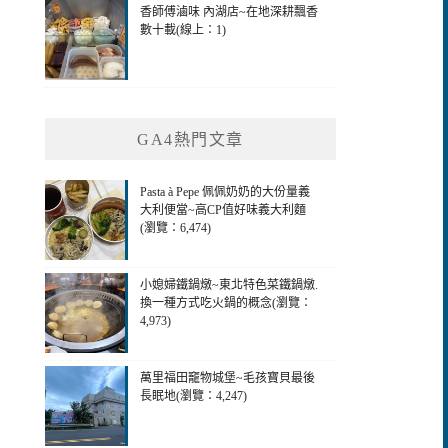
香師傅滷味 內湖店~在地深耕飄香
數十載(線上：1)
GA4熱門文章
Pasta à Pepe 佩佩奶奶的大份量義
大利便當~高CP值好味義大利麵
(瀏覽：6,474)
小媳婦鐵鍋燉~東北特色菜鐵鍋燉.
換一種方式吃火鍋的概念(瀏覽：
4,973)
萬里福田竉物城堡~毛孩寶貝最後
長眠地(瀏覽：4,247)