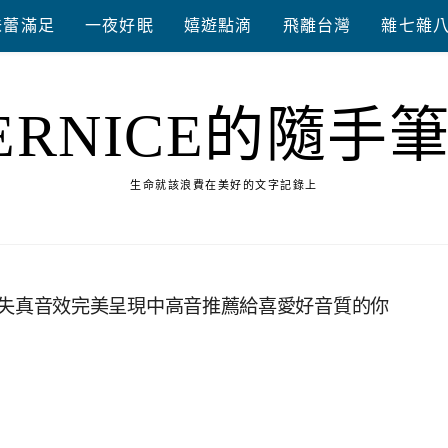
味蕾滿足
一夜好眠
嬉遊點滴
飛離台灣
雜七雜
ERNICE的隨手
生命就該浪費在美好的文字記錄上
聲音清澈不失真音效完美呈現中高音推薦給喜愛好音質的你