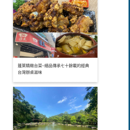
蓬萊精緻台菜~細品傳承七十餘載的經典
台灣辦桌滋味