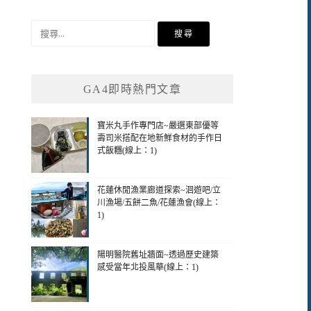
搜
尋
關
鍵
GA4即時熱門文章
字:
寶米丸手作專門店~嚴選東部優等
壽司米搭配在地新鮮食材的手作日
式飯糰(線上：1)
花蓮休閒漁業廊道探索~洄遊吧/立
川漁場/五餅二魚/花蓮漁會(線上：
1)
陽明醫院舊址牆面~透過歷史建築
感受當年北投風華(線上：1)