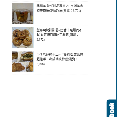
猴猴美.港式甜品專賣店~市場美食
物美價廉CP值超高(瀏覽：3,701)
型男現烤甜甜圈~奶香十足甜而不
膩 有可頌口感吃了難忘(瀏覽：
2,372)
小李老麵純手工~小雙胞胎.酸菜包
超搶手一出鍋就被杪殺(瀏覽：
2,008)