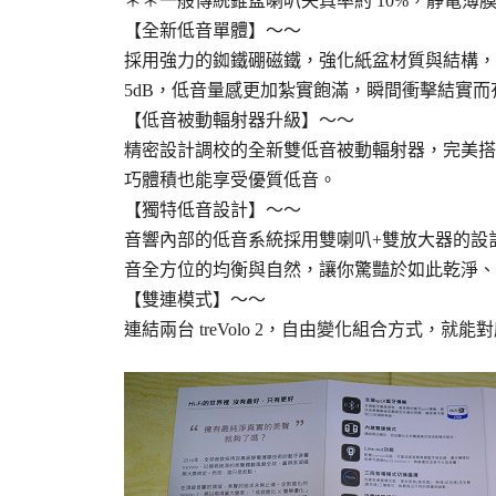
＊＊一般傳統錐盆喇叭失真率約 10%，靜電薄膜
【全新低音單體】～～
採用強力的銣鐵硼磁鐵，強化紙盆材質與結構，
5dB，低音量感更加紮實飽滿，瞬間衝擊結實
【低音被動輻射器升級】～～
精密設計調校的全新雙低音被動輻射器，完美搭
巧體積也能享受優質低音。
【獨特低音設計】～～
音響內部的低音系統採用雙喇叭+雙放大器的設
音全方位的均衡與自然，讓你驚豔於如此乾淨、
【雙連模式】～～
連結兩台 treVolo 2，自由變化組合方式，