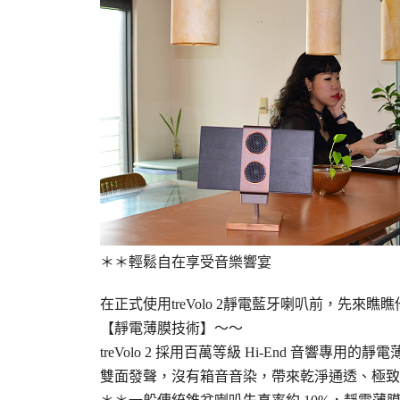
＊＊輕鬆自在享受音樂響宴
在正式使用treVolo 2靜電藍牙喇叭前，先來瞧
【靜電薄膜技術】～～
treVolo 2 採用百萬等級 Hi-End 音響
雙面發聲，沒有箱音音染，帶來乾淨通透、極致