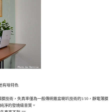
瞧他有啥特色
專用的靜電薄膜技術，失真率僅為一般傳統錐盆喇叭技術的1/10，靜電薄膜
純淨的發燒級音質。