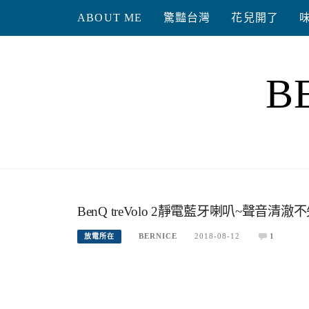
Skip
ABOUT ME
驚豔台灣
花兒開了
to
content
B
BenQ treVolo 2靜電藍牙喇叭~
BERNICE
2018-08-12
1
放電所在