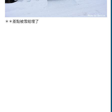
＊＊差點被雪給埋了