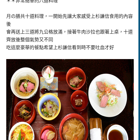
＊＊非常簡單的六道料理
月の膳共十道料理，一開始先讓大家感受上杉謙信食用的內容
後
會再送上三道將九公格放滿，接著牛肉沙拉也跟著上桌，十道
齊放後整個氣勢又不同
吃這麼豪華的餐點希望上杉謙信看到時不要吐血才好