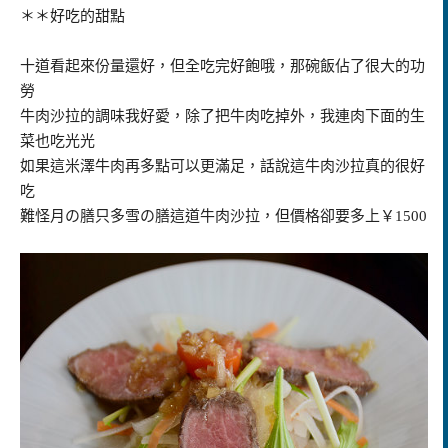
＊＊好吃的甜點
十道看起來份量還好，但全吃完好飽哦，那碗飯佔了很大的功
勞
牛肉沙拉的調味我好愛，除了把牛肉吃掉外，我連肉下面的生
菜也吃光光
如果這米澤牛肉再多點可以更滿足，話說這牛肉沙拉真的很好
吃
難怪月の膳只多雪の膳這道牛肉沙拉，但價格卻要多上￥1500