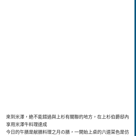
來到米澤，絶不能錯過與上杉有關聯的地方，在上杉伯爵邸內
享用米澤牛料理達成
今日的午膳是献膳料理之月の膳，一開始上桌的六道菜色是仿