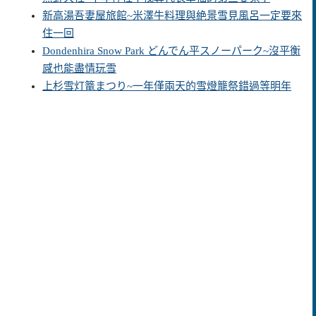
新高湯吾妻屋旅館~米澤牛料理與絶景雪見風呂一定要來
住一回
Dondenhira Snow Park どんでん平スノーパーク~沒平衡
感也能盡情玩雪
上杉雪灯篭まつり~一年僅兩天的雪燈籠祭錯過等明年