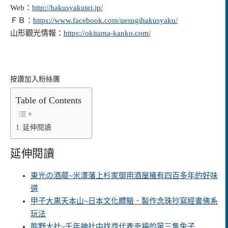
Web：
http://hakusyakutei.jp/
ＦＢ：
https://www.facebook.com/uesugihakusyaku/
山形觀光情報：
https://okitama-kanko.com/
按讚加入粉絲團
Table of Contents
延伸閱讀
延伸閱讀
東光の酒蔵~米澤藩上杉家御用酒屋擁有四百多年的好味
道
甲子大黒天本山~日本文化體驗．製作念珠抄寫經書佛系
玩法
熊野大社~千年神社中找尋代表幸福的第三隻兔子