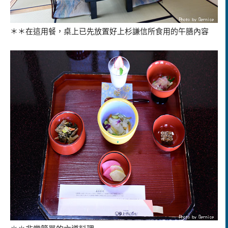
＊＊在這用餐，桌上已先放置好上杉
謙信所食用的午膳內容