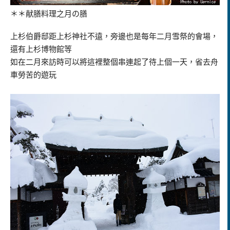
＊＊献膳料理之月の膳
上杉伯爵邸距上杉神社不遠，旁邊也是每年二月雪祭的會場，
還有上杉博物館等
如在二月來訪時可以將這裡整個串連起了待上個一天，省去舟
車勞苦的遊玩