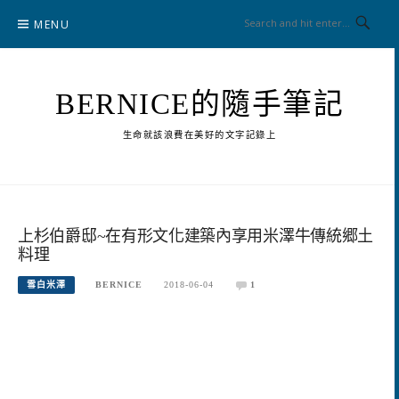
Skip
MENU
to
content
BERNICE的隨手筆記
生命就該浪費在美好的文字記錄上
上杉伯爵邸~在有形文化建築內享用米澤牛傳統郷土
料理
雪白米澤
BERNICE
2018-06-04
1