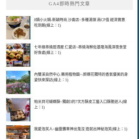
GA4即時熱門文章
字:
8鍋小火鍋-新穎時尚.沙崙店~多種湯頭 高CP值 經濟實惠
吃到飽(線上：1)
七年級串燒居酒屋.仁愛店~串燒海鮮佐基隆海風深夜食堂
好食處(線上：1)
內雙溪自然中心.藥用植物園~-醉蝶花獨特的香氣優美的身
姿快來探訪(線上：1)
帕米貝可蝴蝶酥~獨創3的7次方酥皮工藝入口酥脆迷人(線
上：1)
我愛泡芙人~幽靈攤車神出鬼沒 造就出神秘泡芙(線上：1)