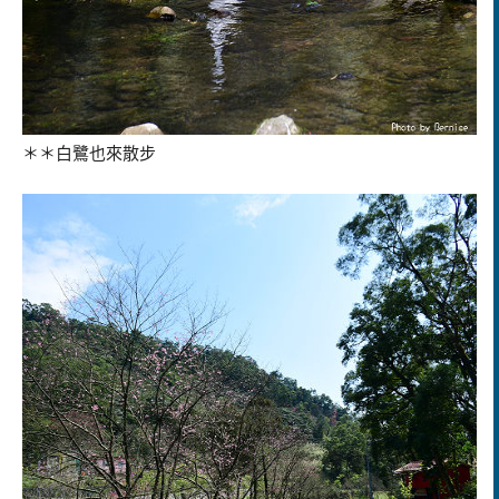
＊＊白鷺也來散步