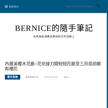
Skip
MENU
to
content
BERNICE的隨手筆記
生命就該浪費在美好的文字記錄上
內厝溪櫻木花廊~花兒接力開短短花廊至三月底前都
有櫻花
櫻花飛舞
BERNICE
2018-03-02
1