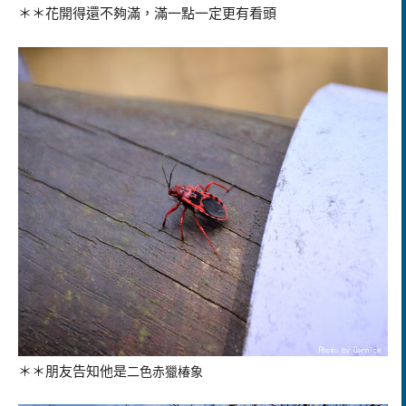
＊＊花開得還不夠滿，滿一點一定更有看頭
＊＊朋友告知他是
二色赤獵椿象