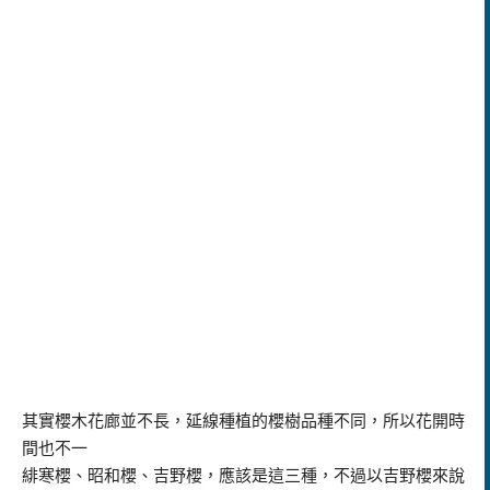
其實櫻木花廊並不長，延線種植的櫻樹品種不同，所以花開時
間也不一
緋寒櫻、昭和櫻、吉野櫻，應該是這三種，不過以吉野櫻來說