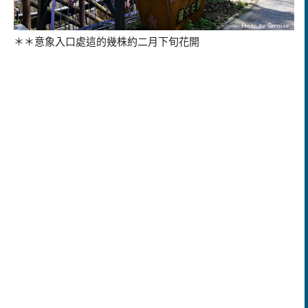
＊＊意象入口處這的幾株約二月下旬花開