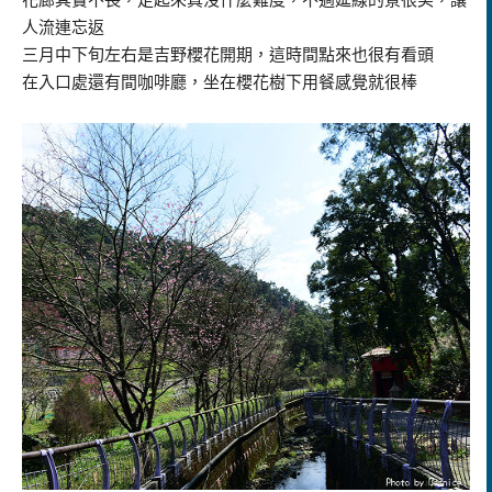
花廊其實不長，走起來真沒什麼難度，不過延線的景很美，讓
人流連忘返
三月中下旬左右是吉野櫻花開期，這時間點來也很有看頭
在入口處還有間咖啡廳，坐在櫻花樹下用餐感覺就很棒