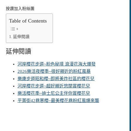
按讚加入粉絲團
Table of Contents
延伸閱讀
延伸閱讀
河岸櫻花步道~粉色秘境 浪漫花海大爆發
2026樂活夜櫻季~很好親近的粉紅風暴
樂康步道昭和櫻~即將美炸社區的櫻花兒
河岸櫻花步道~超好親近悠閒賞櫻花兒
樂活櫻花季~迪士尼公主伴你賞櫻花兒
平菁街42巷寒櫻~最美櫻花巷粉紅風爆來襲