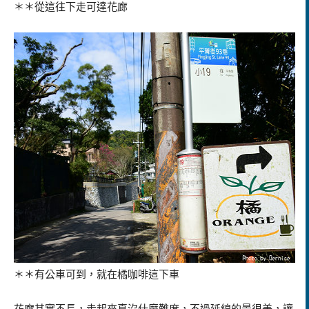
＊＊從這往下走可達花廊
＊＊有公車可到，就在橘咖啡這下車