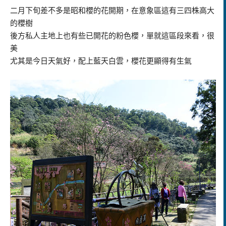
二月下旬差不多是昭和櫻的花開期，在意象區這有三四株高大
的櫻樹
後方私人主地上也有些已開花的粉色櫻，單就這區段來看，很
美
尤其是今日天氣好，配上藍天白雲，櫻花更顯得有生氣