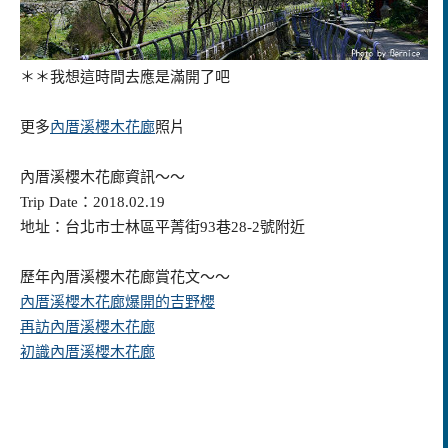
＊＊我想這時間去應是滿開了吧
更多
內厝溪櫻木花廊
照片
內厝溪櫻木花廊資訊～～
Trip Date：2018.02.19
地址：台北市士林區平菁街93巷28-2號附近
歷年內厝溪櫻木花廊賞花文～～
內厝溪櫻木花廊爆開的吉野櫻
再訪內厝溪櫻木花廊
初識內厝溪櫻木花廊