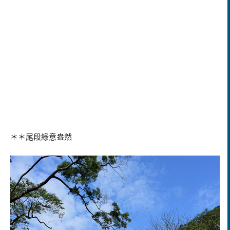
＊＊尾段綠意盎然