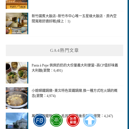
新竹國賓大飯店~新竹市中心唯一五星級大飯店．房內空
間寬敞舒適好眠(線上：1)
GA4熱門文章
Pasta à Pepe 佩佩奶奶的大份量義大利便當~高CP值好味義
大利麵(瀏覽：6,491)
小媳婦鐵鍋燉~東北特色菜鐵鍋燉.換一種方式吃火鍋的概
念(瀏覽：4,974)
萬里福田竉物城堡~毛孩寶貝最後長眠地(瀏覽：4,247)