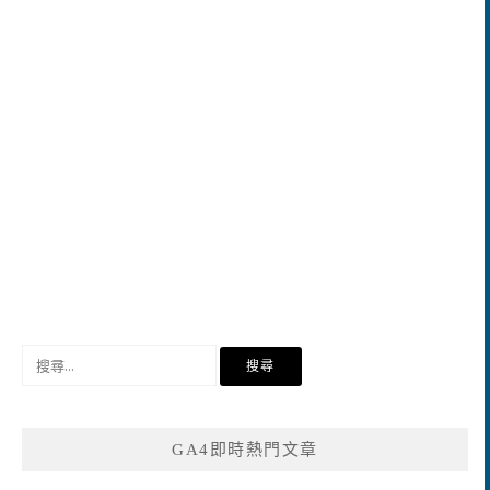
搜
尋
關
鍵
GA4即時熱門文章
字: