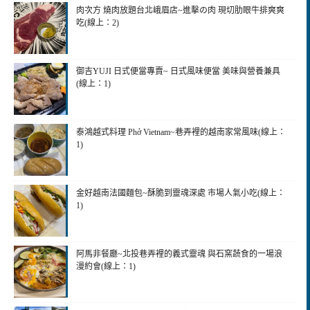
肉次方 燒肉放題台北峨眉店~進擊の肉 現切肋眼牛排爽爽
吃(線上：2)
御吉YUJI 日式便當專賣~ 日式風味便當 美味與營養兼具
(線上：1)
泰鴻越式料理 Phở Vietnam~巷弄裡的越南家常風味(線上：
1)
金好越南法國麵包~酥脆到靈魂深處 市場人氣小吃(線上：
1)
阿馬非餐廳~北投巷弄裡的義式靈魂 與石窯蔬食的一場浪
漫約會(線上：1)