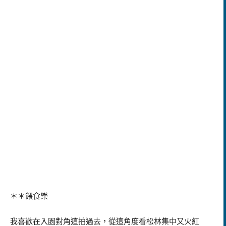
＊＊餵食樂
我喜歡在入園對角這拍過去，從這角度看松林集中又火紅