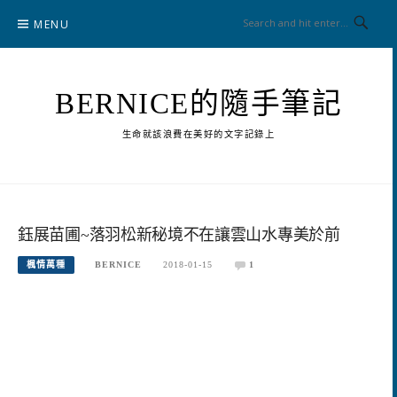
Skip
MENU
to
content
BERNICE的隨手筆記
生命就該浪費在美好的文字記錄上
鈺展苗圃~落羽松新秘境不在讓雲山水專美於前
楓情萬種
BERNICE
2018-01-15
1