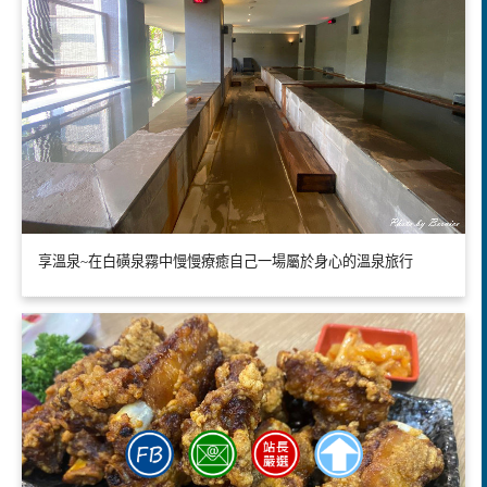
享溫泉~在白磺泉霧中慢慢療癒自己一場屬於身心的溫泉旅行