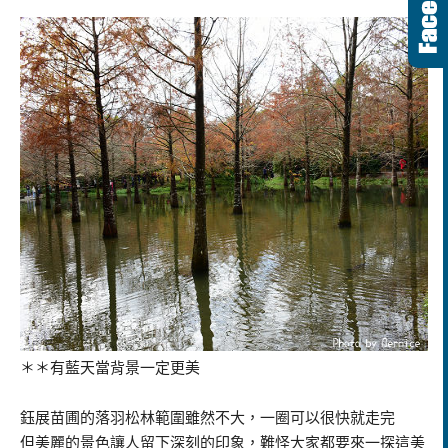
＊＊有藍天當背景一定更美
鈺展苗圃的落羽松林範圍雖然不大，一圈可以很快就走完
但美麗的景色讓人留下深刻的印象，難怪大家都要來一探這美