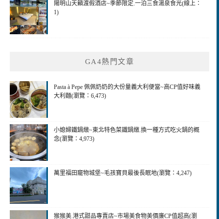
陽明山天籟渡假酒店~季節限定.一泊三食湯泉食光(線上：
1)
GA4熱門文章
Pasta à Pepe 佩佩奶奶的大份量義大利便當~高CP值好味義
大利麵(瀏覽：6,473)
小媳婦鐵鍋燉~東北特色菜鐵鍋燉.換一種方式吃火鍋的概
念(瀏覽：4,973)
萬里福田竉物城堡~毛孩寶貝最後長眠地(瀏覽：4,247)
猴猴美.港式甜品專賣店~市場美食物美價廉CP值超高(瀏