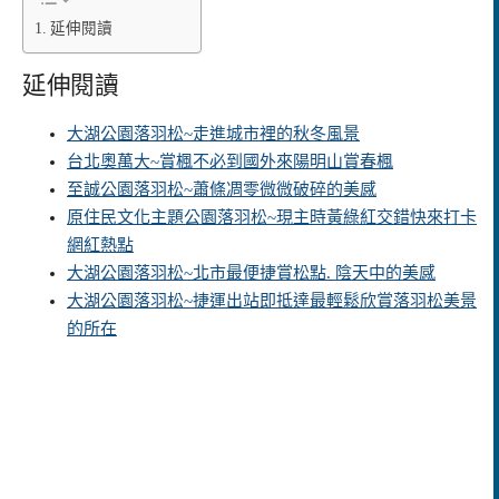
延伸閱讀
延伸閱讀
大湖公園落羽松~走進城市裡的秋冬風景
台北奧萬大~賞楓不必到國外來陽明山賞春楓
至誠公園落羽松~蕭條凋零微微破碎的美感
原住民文化主題公園落羽松~現主時黃綠紅交錯快來打卡
網紅熱點
大湖公園落羽松~北市最便捷賞松點. 陰天中的美感
大湖公園落羽松~捷運出站即抵達最輕鬆欣賞落羽松美景
的所在