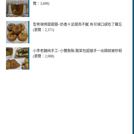
覽：3,699)
型男現烤甜甜圈~奶香十足甜而不膩 有可頌口感吃了難忘
(瀏覽：2,371)
小李老麵純手工~小雙胞胎.酸菜包超搶手一出鍋就被杪殺
(瀏覽：2,008)