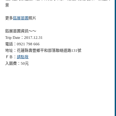
景
更多
鈺展苗圃
照片
鈺展苗圃資訊～～
Trip Date：2017.12.31
電話：0921 798 666
地址：花蓮縣壽豐鄉平和部落聯絡道路131號
ＦＢ：
請點我
入園費：50元