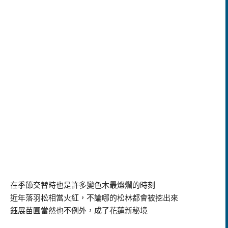
在季節交替時也是許多變色木最燦爛的時刻
近年落羽松相當火紅，不論哪的松林都會被挖出來
鈺展苗圃當然也不例外，成了花蓮新秘境