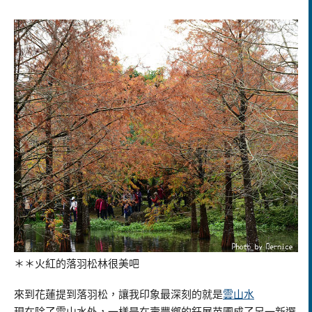
＊＊火紅的落羽松林很美吧
來到花蓮提到落羽松，讓我印象最深刻的就是
雲山水
現在除了雲山水外，一樣是在壽豐鄉的鈺展苗圃成了另一新選