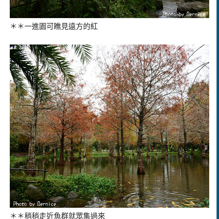
＊＊一進園可瞧見遠方的紅
＊＊稍稍走近魚群就眾集過來