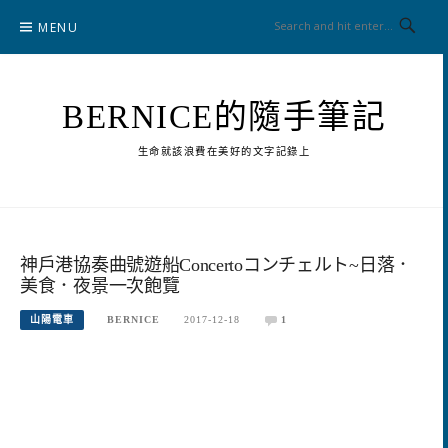
Skip
MENU
to
content
BERNICE的隨手筆記
生命就該浪費在美好的文字記錄上
神戶港協奏曲號遊船Concertoコンチェルト~日落．
美食．夜景一次飽覽
山陽電車
BERNICE
2017-12-18
1