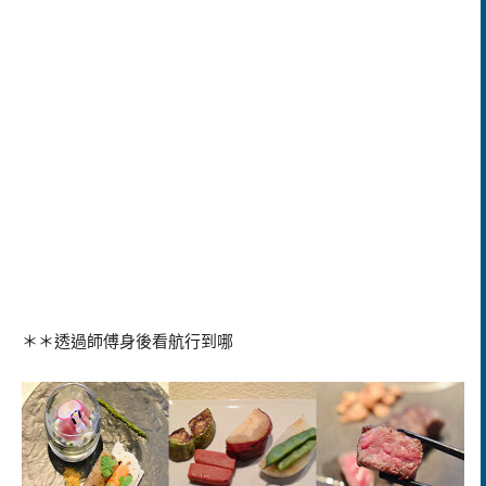
＊＊透過師傅身後看航行到哪