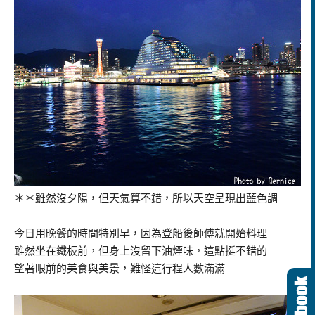
＊＊雖然沒夕陽，但天氣算不錯，所以天空呈現出藍色調
今日用晚餐的時間特別早，因為登船後師傅就開始料理
雖然坐在鐵板前，但身上沒留下油煙味，這點挺不錯的
望著眼前的美食與美景，難怪這行程人數滿滿