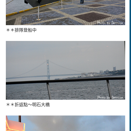
＊＊排隊登船中
＊＊折返點～明石大橋