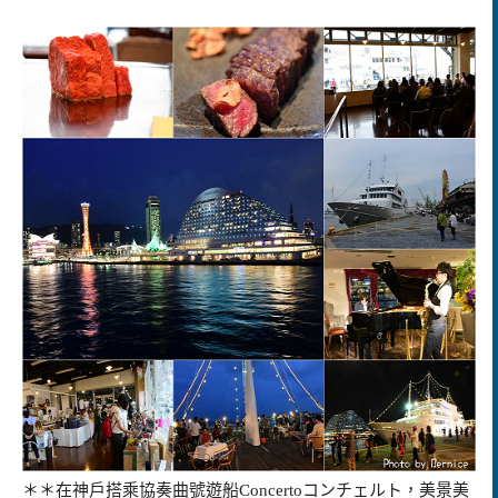
＊＊在神戶搭乘協奏曲號遊船Concertoコンチェルト，美景美