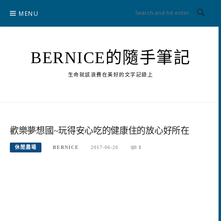
Skip
MENU
to
content
BERNICE的隨手筆記
生命就該浪費在美好的文字記錄上
歡樂夢想國~玩得安心吃的健康住的放心好所在
休閒農場
BERNICE
2017-06-26
1