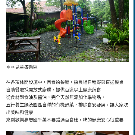
＊＊兒童遊樂區
在各項休閒設施中，百食绘餐廳，採農場自種野菜直送餐桌
自助餐廳採開放式廚房，提供百道以上健康蔬食
從食材到食油及醬油，完全天然無添加化學物品，
五行養生鍋及園區自種的有機野菜，排除食安疑慮，讓大家吃
出美味和健康
來到歡樂夢想國千萬不要錯過百食绘，吃的健康安心很重要