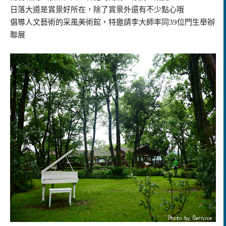
日落大道是賞景好所在，除了賞景外還有不少點心哦
倡導人文藝術的采風美術館，特邀請李大師率同39位門生舉辦
聯展