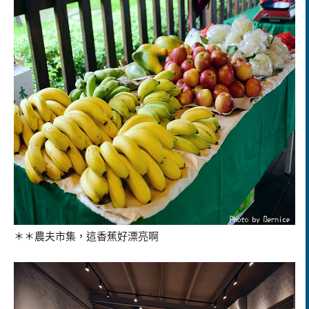
＊＊農夫市集，這香蕉好漂亮啊