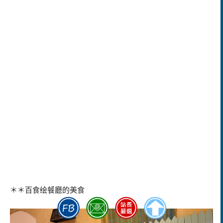
＊＊
百食绘餐廳的美食