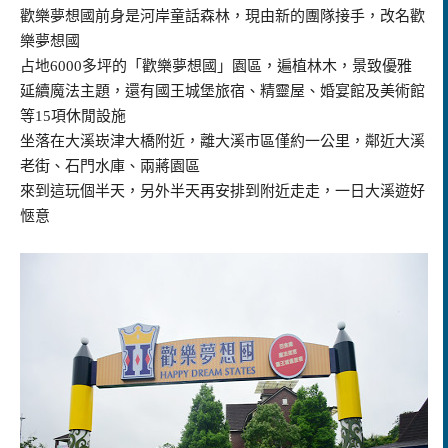
歡樂夢想國前身是河岸童話森林，現由新的團隊接手，改名歡
樂夢想國
占地6000多坪的「歡樂夢想國」園區，遍植林木，景致優雅
延續魔法主題，還有國王城堡旅宿、精靈屋、婚宴館及美術館
等15項休閒設施
坐落在大溪崁津大橋附近，離大溪市區僅約一公里，鄰近大溪
老街、石門水庫、兩蔣園區
來到這玩個半天，另外半天再安排到附近走走，一日大溪遊好
愜意