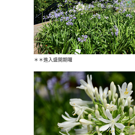
＊＊進入盛開期囉