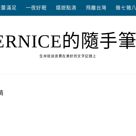
味蕾滿足
一夜好眠
嬉遊點滴
飛離台灣
雜七雜
ERNICE的隨手
生命就該浪費在美好的文字記錄上
情