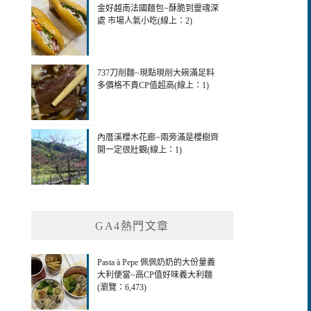
金好越南法國麵包~酥脆到靈魂深
處 市場人氣小吃(線上：2)
737刀削麵~現點現削大碗滿足料
多價格不貴CP值超高(線上：1)
內厝溪櫻木花廊~兩旁滿是櫻樹齊
開一定很壯觀(線上：1)
GA4熱門文章
Pasta à Pepe 佩佩奶奶的大份量義
大利便當~高CP值好味義大利麵
(瀏覽：6,473)