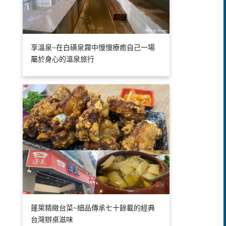
享溫泉~在白磺泉霧中慢慢療癒自己一場
屬於身心的溫泉旅行
蓬萊精緻台菜~細品傳承七十餘載的經典
台灣辦桌滋味