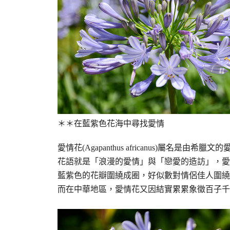
＊＊在
藍
紫色花海中尋找愛情
愛情花(Agapanthus africanus)屬名是由希臘文的
花語就是「浪漫的愛情」與「戀愛的造訪」，愛
藍紫色的花瓣圍繞成圈，好似數對情侶佳人圍繞
而在中華地區，愛情花又因結實累累象徵百子千