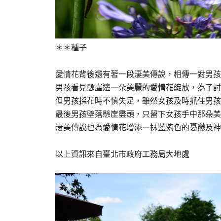
＊＊種子
愛情花背後還有著一段淒美傳說，相傳一對男孩
男孩看見懸崖邊一朵美麗的愛情花綻放，為了討
但男孩採花時不慎失足，雖然女孩及時抓住男孩
最後男孩墜落懸崖盡頭，只留下女孩手中那朵美
淒美傳說也為愛情花增添一抹藍紫色的憂鬱及神
以上資訊來自臺北市政府工務局大地處