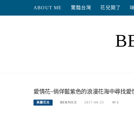
Skip
ABOUT ME
驚豔台灣
花兒開了
to
content
B
愛情花~倘佯藍紫色的浪漫花海中尋找愛
BERNICE
2017-06-25
1
美麗花兒