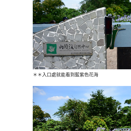
＊＊入口處就能看到
藍
紫
色花海