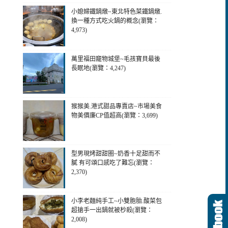
小媳婦鐵鍋燉~東北特色菜鐵鍋燉.
換一種方式吃火鍋的概念(瀏覽：
4,973)
萬里福田竉物城堡~毛孩寶貝最後
長眠地(瀏覽：4,247)
猴猴美.港式甜品專賣店~市場美食
物美價廉CP值超高(瀏覽：3,699)
型男現烤甜甜圈~奶香十足甜而不
膩 有可頌口感吃了難忘(瀏覽：
2,370)
小李老麵純手工~小雙胞胎.酸菜包
超搶手一出鍋就被杪殺(瀏覽：
2,008)