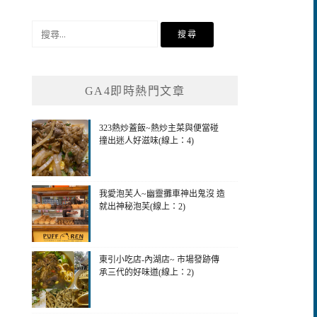
搜
尋
關
鍵
GA4即時熱門文章
字:
323熱炒蓋飯~熱炒主菜與便當碰
撞出迷人好滋味(線上：4)
我愛泡芙人~幽靈攤車神出鬼沒 造
就出神秘泡芙(線上：2)
東引小吃店-內湖店~ 市場發跡傳
承三代的好味道(線上：2)