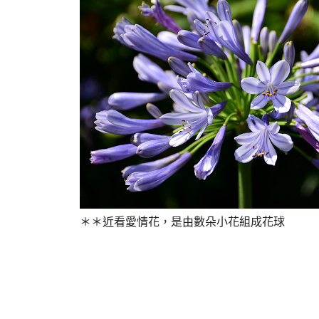
＊＊近看愛情花，是由數朵小花組成花球