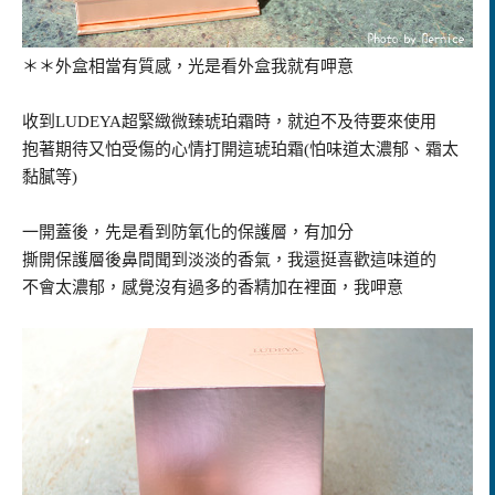
＊＊外盒相當有質感，光是看外盒我就有呷意
收到LUDEYA超緊緻微臻琥珀霜時，就迫不及待要來使用
抱著期待又怕受傷的心情打開這琥珀霜(怕味道太濃郁、霜太
黏膩等)
一開蓋後，先是看到防氧化的保護層，有加分
撕開保護層後鼻間聞到淡淡的香氣，我還挺喜歡這味道的
不會太濃郁，感覺沒有過多的香精加在裡面，我呷意