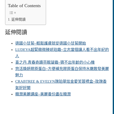
Table of Contents
延伸閱讀
延伸閱讀
德國小甘菊~輕鬆護膚就從德國小甘菊開始
LUDEYA超緊緻微臻琥珀霜~立志當個讓人看不出年紀的
人
喜之丹.青春奇蹟亮眼凝霜~猜不出年齡的小心機
悠活煥妍膠原蛋白~方便補充膠原蛋白保持水嫩散發美麗
魅力
CRABTREE & EVELYN瑰珀翠炫金愛芙蓉禮盒~玫瑰香
氣好好聞
韓潤美麗講座~美麗養份盡在韓潤