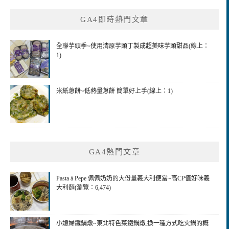
鍵
GA4即時熱門文章
字:
全聯芋頭季~使用清原芋頭丁製成超美味芋頭甜品(線上：
1)
米紙蔥餅~低熱量蔥餅 簡單好上手(線上：1)
GA4熱門文章
Pasta à Pepe 佩佩奶奶的大份量義大利便當~高CP值好味義
大利麵(瀏覽：6,474)
小媳婦鐵鍋燉~東北特色菜鐵鍋燉.換一種方式吃火鍋的概