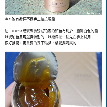
＊＊附有撥棒不讓手直接接觸霜
這LUDEYA超緊緻微臻琥珀霜的顏色有別於一般乳白色的霜
以琥珀色呈現還挺特別的，以撥棒挖一點先在手上試用
很好推開，更重要的是不黏膩，感覺挺清爽的