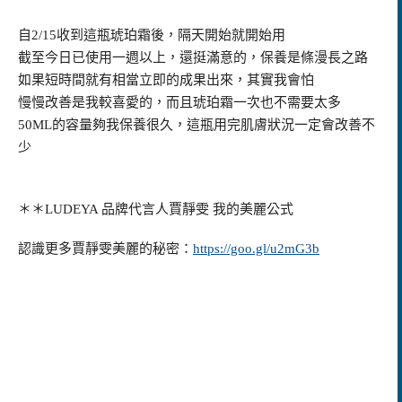
自2/15收到這瓶琥珀霜後，隔天開始就開始用
截至今日已使用一週以上，還挺滿意的，保養是條漫長之路
如果短時間就有相當立即的成果出來，其實我會怕
慢慢改善是我較喜愛的，而且琥珀霜一次也不需要太多
50ML的容量夠我保養很久，這瓶用完肌膚狀況一定會改善不
少
＊＊LUDEYA 品牌代言人賈靜雯 我的美麗公式
認識更多賈靜雯美麗的秘密：
https://goo.gl/u2mG3b