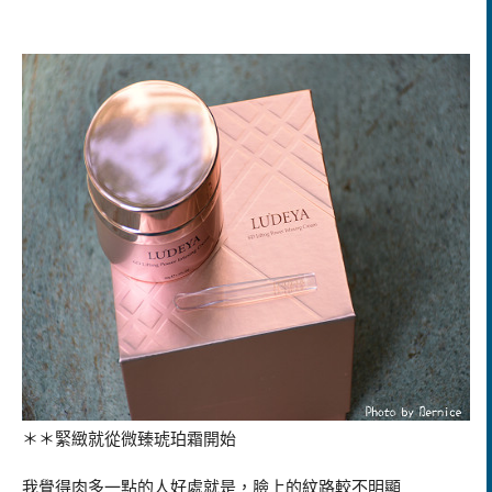
＊＊緊緻就從微臻琥珀霜開始
我覺得肉多一點的人好處就是，臉上的紋路較不明顯