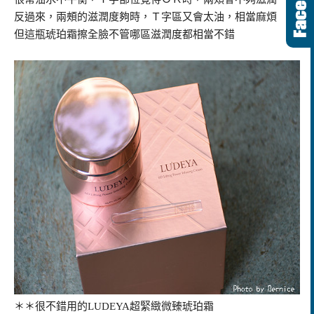
反過來，兩頰的滋潤度夠時，Ｔ字區又會太油，相當麻煩
但這瓶琥珀霜擦全臉不管哪區滋潤度都相當不錯
＊＊很不錯用的LUDEYA超緊緻微臻琥珀霜