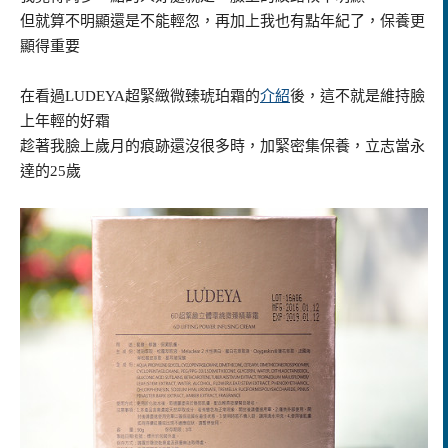
但就算不明顯還是不能輕忽，再加上我也有點年紀了，保養更
顯得重要
在看過LUDEYA超緊緻微臻琥珀霜的
介紹
後，這不就是維持臉
上年輕的好霜
趁著我臉上歲月的痕跡還沒很多時，加緊密集保養，立志當永
達的25歲