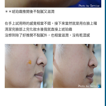
＊＊琥珀霜推開後不黏
膩又滋潤
在手上試用時的感覺相當不錯，接下來當然就是用在臉上囉
清潔完臉部上完化妝水後我就直接上琥珀霜
沒想到除了好推開不黏膩外，也相當滋潤，沒有乾澀感