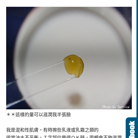
＊＊這樣的量可以滋潤我半張臉
我是混和性肌膚，有時擦些乳液或乳霜之類的
很常油水不平衡，Ｔ字部位覺得ＯＫ時，兩頰會不夠滋潤