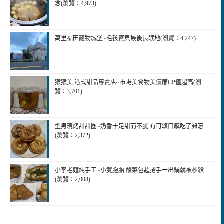
念(瀏覽：4,973)
萬里福田竉物城堡~毛孩寶貝最後長眠地(瀏覽：4,247)
猴猴美.港式甜品專賣店~市場美食物美價廉CP值超高(瀏
覽：3,701)
型男現烤甜甜圈~奶香十足甜而不膩 有可頌口感吃了難忘
(瀏覽：2,372)
小李老麵純手工~小雙胞胎.酸菜包超搶手一出鍋就被杪殺
(瀏覽：2,008)