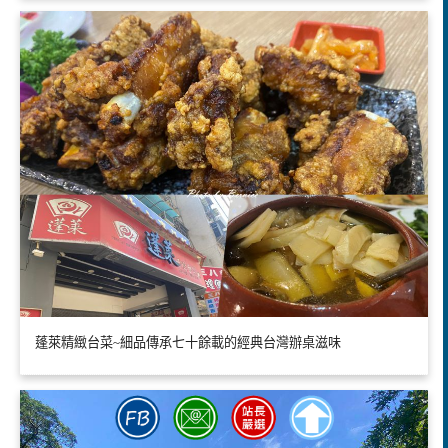
蓬萊精緻台菜~細品傳承七十餘載的經典台灣辦桌滋味