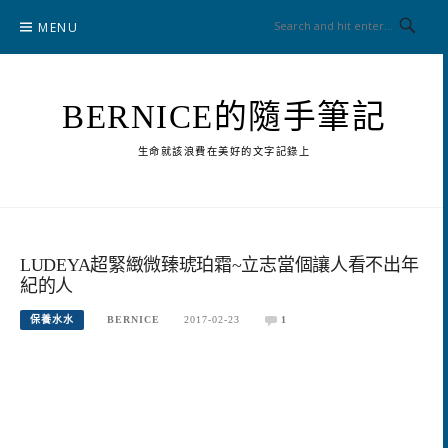
Skip
MENU
to
content
BERNICE的隨手筆記
生命就該浪費在美好的文字記錄上
LUDEYA超緊緻微臻琥珀霜~立志當個讓人看不出年
紀的人
保養水水
BERNICE
2017-02-23
1