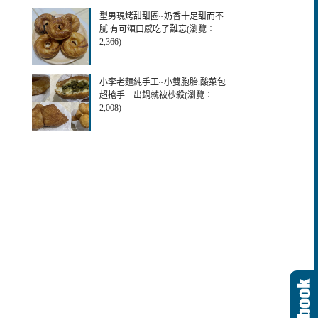
型男現烤甜甜圈~奶香十足甜而不
膩 有可頌口感吃了難忘(瀏覽：
2,366)
小李老麵純手工~小雙胞胎.酸菜包
超搶手一出鍋就被杪殺(瀏覽：
2,008)