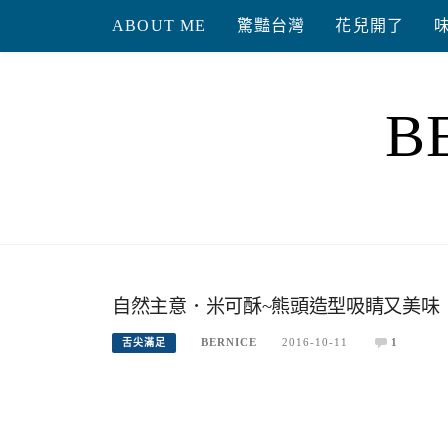
Skip
ABOUT ME
驚豔台灣
花兒開了
to
content
B
自然主意．米可酥~熊頭造型吸睛又美味
BERNICE
2016-10-11
1
舌尖滿足