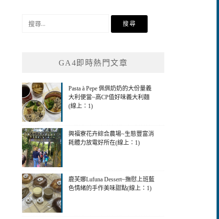
搜
尋
關
鍵
GA4即時熱門文章
字:
Pasta à Pepe 佩佩奶奶的大份量義
大利便當~高CP值好味義大利麵
(線上：1)
興福寮花卉綜合農場~生態豐富消
耗體力放電好所在(線上：1)
鹿芙娜Lufuna Dessert~撫慰上班藍
色情緒的手作美味甜點(線上：1)