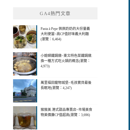
GA4熱門文章
Pasta à Pepe 佩佩奶奶的大份量義
大利便當~高CP值好味義大利麵
(瀏覽：6,464)
小媳婦鐵鍋燉~東北特色菜鐵鍋燉.
換一種方式吃火鍋的概念(瀏覽：
4,973)
萬里福田竉物城堡~毛孩寶貝最後
長眠地(瀏覽：4,247)
猴猴美.港式甜品專賣店~市場美食
物美價廉CP值超高(瀏覽：3,696)