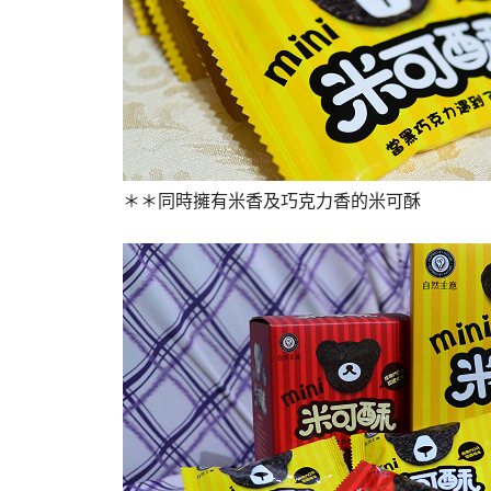
＊＊同時擁有米香及巧克力香的米可酥