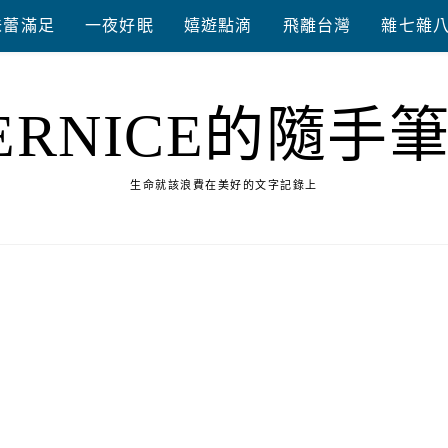
味蕾滿足
一夜好眠
嬉遊點滴
飛離台灣
雜七雜
ERNICE的隨手
生命就該浪費在美好的文字記錄上