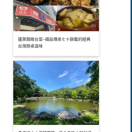
蓬萊精緻台菜~細品傳承七十餘載的經典
台灣辦桌滋味